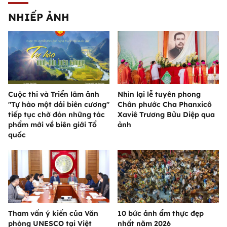
NHIẾP ẢNH
Cuộc thi và Triển lãm ảnh
Nhìn lại lễ tuyên phong
"Tự hào một dải biên cương"
Chân phước Cha Phanxicô
tiếp tục chờ đón những tác
Xaviê Trương Bửu Diệp qua
phẩm mới về biên giới Tổ
ảnh
quốc
Tham vấn ý kiến của Văn
10 bức ảnh ẩm thực đẹp
phòng UNESCO tại Việt
nhất năm 2026