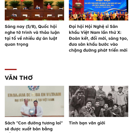
Sáng nay (5/8), Quốc hội
Đại hội Hội Nghệ sĩ Sân
nghe tờ trình và thảo luận
khấu Việt Nam lần thứ X:
tại tổ về nhiều dự án luật
Đoàn kết, đổi mới, sáng tạo,
quan trọng
đưa sân khấu bước vào
chặng đường phát triển mới
VĂN THƠ
Sách "Con đường tương lai"
Tình bạn văn giới
sẽ được xuất bản bằng