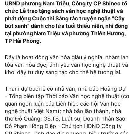
UBND phương Nam Triệu, Công ty CP Shinec tổ
chức Lễ trao tặng sách văn học nghệ thuật và
phát động Cuộc thi Sáng tác truyện ngắn “Cây
bút xanh” dành cho lứa tuổi thiếu niên, nhi đồng
tại phường Nam Triệu và phường Thiên Hương,
TP Hải Phòng.
Đây là hoạt động văn hóa giàu ý nghĩa, nhằm lan
tỏa văn hóa đọc, tình yêu văn học nghệ thuật và
khơi dậy tư duy sáng tạo cho thế hệ tương lai.
Tham dự buổi lễ có nhà văn, nhà báo Hoàng Dự
- Tổng biên tập Thời báo Văn học nghệ thuật (cơ
quan ngôn luận của Liên hiệp các hội Văn học
nghệ thuật Việt Nam); nhà báo lão thành, nhà
thơ Đỗ Quảng; GS.TS, Luật sư, Doanh nhân Sao
Đỏ Phạm Hồng Điệp - Chủ tịch HĐND Công ty
CP Shinec, lãnh đạo địa phương, hiệu trưởng các