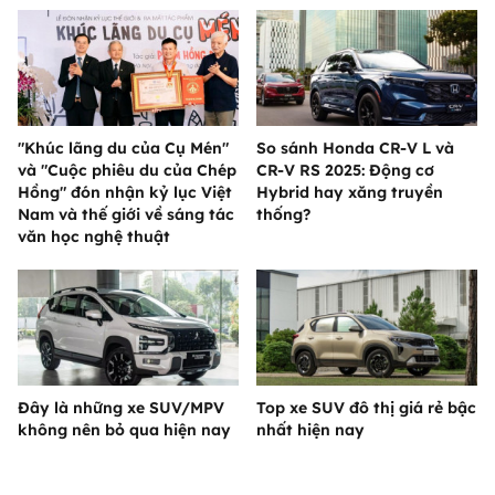
"Khúc lãng du của Cụ Mén"
So sánh Honda CR-V L và
và "Cuộc phiêu du của Chép
CR-V RS 2025: Động cơ
Hồng" đón nhận kỷ lục Việt
Hybrid hay xăng truyền
Nam và thế giới về sáng tác
thống?
văn học nghệ thuật
Đây là những xe SUV/MPV
Top xe SUV đô thị giá rẻ bậc
không nên bỏ qua hiện nay
nhất hiện nay