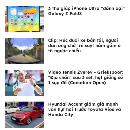
3 thứ giúp iPhone Ultra "đánh bại"
Galaxy Z Fold8
Clip: Húc đuôi xe bán tải, người
đàn ông chở trẻ suýt nằm gầm ô
tô ngược chiều
Video tennis Zverev - Griekspoor:
"Địa chấn" sau 3 set, hạt giống số
1 sụp đổ (Canadian Open)
Hyundai Accent giảm giá mạnh
vẫn hụt hơi trước Toyota Vios và
Honda City