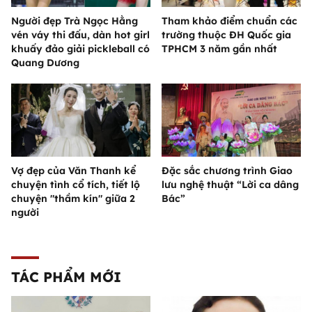
Người đẹp Trà Ngọc Hằng
Tham khảo điểm chuẩn các
vén váy thi đấu, dàn hot girl
trường thuộc ĐH Quốc gia
khuấy đảo giải pickleball có
TPHCM 3 năm gần nhất
Quang Dương
Vợ đẹp của Văn Thanh kể
Đặc sắc chương trình Giao
chuyện tình cổ tích, tiết lộ
lưu nghệ thuật “Lời ca dâng
chuyện "thầm kín" giữa 2
Bác”
người
TÁC PHẨM MỚI