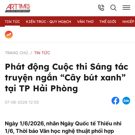
TIN TỨC
KIẾN TRÚC - QUY HOẠCH
VĂN THƠ
THẾ GIỚI
NHIẾP
TRANG CHỦ
TIN TỨC
Phát động Cuộc thi Sáng tác
truyện ngắn “Cây bút xanh”
tại TP Hải Phòng
07-06-2026 12:55
Ngày 1/6/2026, nhân Ngày Quốc tế Thiếu nhi
1/6, Thời báo Văn học nghệ thuật phối hợp