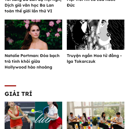
Dịch giả văn học Ba Lan
Đức
toàn thế giới lần thứ VI
Natalie Portman: Đóa bạch
Truyện ngắn Hoa tử đằng -
trà tinh khôi giữa
lga Tokarczuk
Hollywood hào nhoáng
GIẢI TRÍ