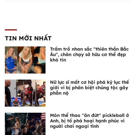
TIN MỚI NHẤT
Trầm trồ nhan sắc "thiên thần Bắc
Âu", chân chạy sở hữu cơ thể đẹp
khó tin
Nữ lực sĩ mất cơ hội phá kỷ lục thế
giới vì bị phân biệt chủng tộc gây
phẫn nộ
Môn thể thao "ăn đứt" pickleball ở
Anh, bị tố phá hoại hạnh phúc vì
người chơi ngoại tình