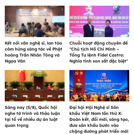
Kết nối văn nghệ sĩ, lan tỏa
Chuỗi hoạt động chuyên đề
cảm hứng sáng tác về Phật
"Chủ tịch Hồ Chí Minh –
hoàng Trần Nhân Tông và
Tổng Tư lệnh Fidel Castro:
Ngọa Vân
Nghĩa tình son sắt đặc biệt"
Sáng nay (5/8), Quốc hội
Đại hội Hội Nghệ sĩ Sân
nghe tờ trình và thảo luận
khấu Việt Nam lần thứ X:
tại tổ về nhiều dự án luật
Đoàn kết, đổi mới, sáng tạo,
quan trọng
đưa sân khấu bước vào
chặng đường phát triển mới