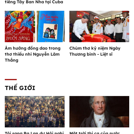
tiếng Tây Ban Nha tại Cuba
Âm hưởng đồng dao trong
Chùm thơ kỷ niệm Ngày
thơ thiếu nhi Nguyễn Lãm
Thương binh - Liệt sĩ
Thắng
THẾ GIỚI
Tôi sang Ba Lan dự Hội nghị
Mặt trời thi ca của nước