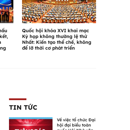
hấu
Quốc hội khóa XVI khai mạc
kết,
Kỳ họp không thường lệ thứ
n
Nhất: Kiến tạo thể chế, không
ờng
để lỡ thời cơ phát triển
TIN TỨC
Về việc tổ chức Đại
hội đại biểu toàn