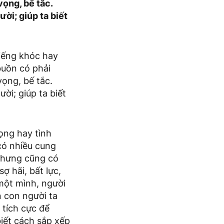
ọng, bế tắc.
ời; giúp ta biết
tiếng khóc hay
 buồn có phải
ọng, bế tắc.
ời; giúp ta biết
ọng hay tình
có nhiều cung
 nhưng cũng có
ợ hãi, bất lực,
một mình, người
n con người ta
 tích cực để
biết cách sắp xếp