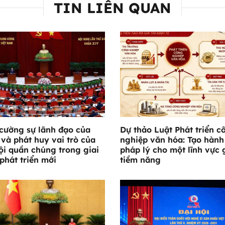
TIN LIÊN QUAN
cường sự lãnh đạo của
Dự thảo Luật Phát triển c
và phát huy vai trò của
nghiệp văn hóa: Tạo hành
ội quần chúng trong giai
pháp lý cho một lĩnh vực 
phát triển mới
tiềm năng