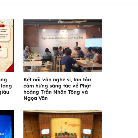
ông
Kết nối văn nghệ sĩ, lan tỏa
 lang
cảm hứng sáng tác về Phật
giàu
hoàng Trần Nhân Tông và
Ngọa Vân