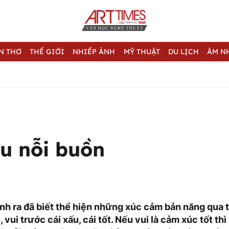
N THƠ
THẾ GIỚI
NHIẾP ẢNH
MỸ THUẬT
DU LỊCH
ÂM N
au nỗi buồn
inh ra đã biết thể hiện những xúc cảm bản năng qua 
 vui trước cái xấu, cái tốt. Nếu vui là cảm xúc tốt th