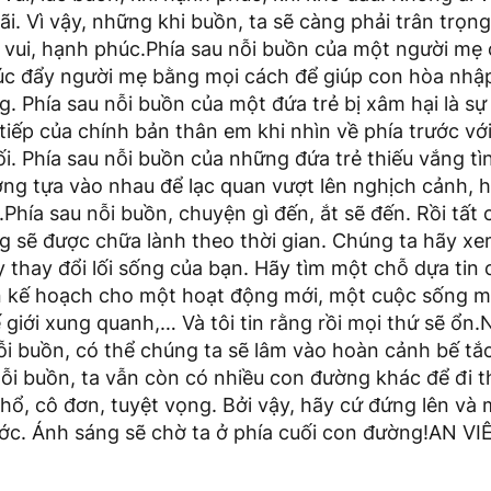
i. Vì vậy, những khi buồn, ta sẽ càng phải trân trọn
 vui, hạnh phúc.Phía sau nỗi buồn của một người mẹ 
húc đẩy người mẹ bằng mọi cách để giúp con hòa nhập 
. Phía sau nỗi buồn của một đứa trẻ bị xâm hại là sự 
iếp của chính bản thân em khi nhìn về phía trước với
tối. Phía sau nỗi buồn của những đứa trẻ thiếu vắng t
ơng tựa vào nhau để lạc quan vượt lên nghịch cảnh,
n.Phía sau nỗi buồn, chuyện gì đến, ắt sẽ đến. Rồi tất
g sẽ được chữa lành theo thời gian. Chúng ta hãy xe
 thay đổi lối sống của bạn. Hãy tìm một chỗ dựa tin
lên kế hoạch cho một hoạt động mới, một cuộc sống m
 giới xung quanh,… Và tôi tin rằng rồi mọi thứ sẽ ổn
i buồn, có thể chúng ta sẽ lâm vào hoàn cảnh bế tắc
nỗi buồn, ta vẫn còn có nhiều con đường khác để đi t
ổ, cô đơn, tuyệt vọng. Bởi vậy, hãy cứ đứng lên và
ước. Ánh sáng sẽ chờ ta ở phía cuối con đường!AN VI