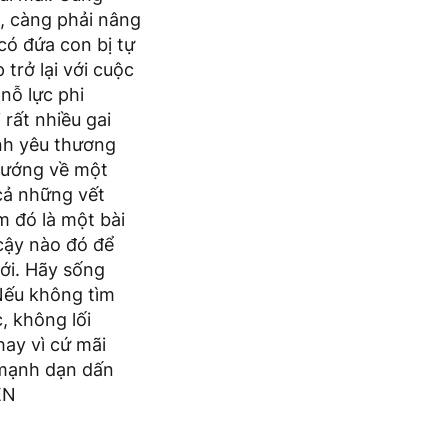
g, càng phải nâng
có đứa con bị tự
trở lại với cuộc
nỗ lực phi
 rất nhiều gai
ình yêu thương
 hướng về một
 cả những vết
m đó là một bài
 cậy nào đó để
ới. Hãy sống
.Nếu không tìm
, không lối
hay vì cứ mãi
 mạnh dạn dấn
ÊN