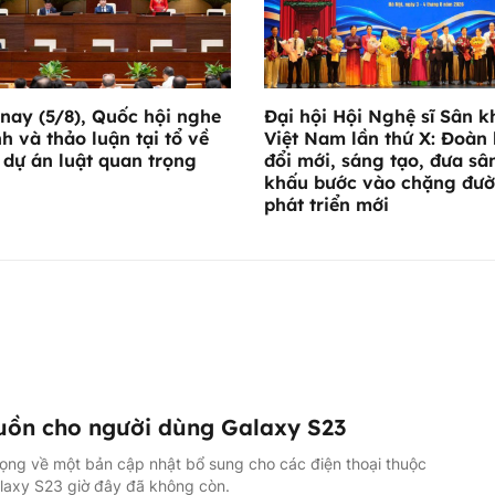
nay (5/8), Quốc hội nghe
Đại hội Hội Nghệ sĩ Sân k
nh và thảo luận tại tổ về
Việt Nam lần thứ X: Đoàn 
 dự án luật quan trọng
đổi mới, sáng tạo, đưa sâ
khấu bước vào chặng đư
phát triển mới
uồn cho người dùng Galaxy S23
ọng về một bản cập nhật bổ sung cho các điện thoại thuộc
laxy S23 giờ đây đã không còn.