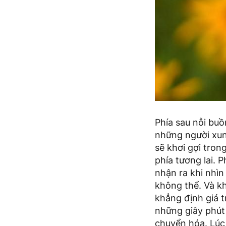
Phía sau nỗi buồ
những người xung
sẽ khơi gợi tron
phía tương lai. 
nhận ra khi nhì
không thể. Và kh
khẳng định giá t
những giây phút 
chuyển hóa. Lúc 