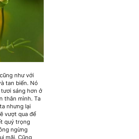
 cũng như với
à tan biến. Nó
 tươi sáng hơn ở
ản thân mình. Ta
ta nhưng lại
mẽ vượt qua để
ết quý trọng
không ngừng
vui mãi. Cũng