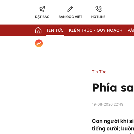
ĐẶT BÁO
BẠN ĐỌC VIẾT
HOTLINE
TIN TỨC
KIẾN TRÚC - QUY HOẠCH
VĂ
Tin Tức
Phía s
19-08-2020 22:49
Con người khi s
tiếng cười; buồn,