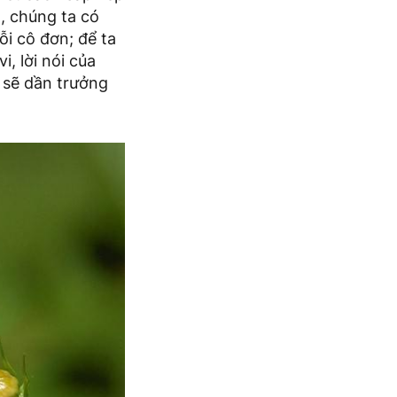
n, chúng ta có
ỗi cô đơn; để ta
, lời nói của
 sẽ dần trưởng