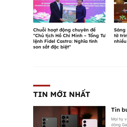
Chuỗi hoạt động chuyên đề
Sáng 
"Chủ tịch Hồ Chí Minh – Tổng Tư
tờ trì
lệnh Fidel Castro: Nghĩa tình
nhiều
son sắt đặc biệt"
TIN MỚI NHẤT
Tin b
Mọi hy v
dòng Ga