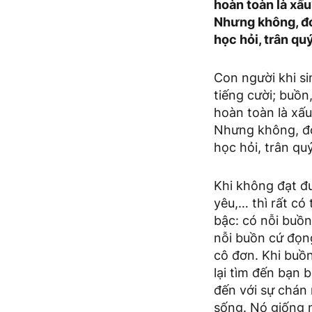
hoàn toàn là xấu
Nhưng không, đó 
học hỏi, trân qu
Con người khi si
tiếng cười; buồn,
hoàn toàn là xấu
Nhưng không, đó 
học hỏi, trân qu
Khi không đạt đ
yêu,… thì rất có
bậc: có nỗi buồn
nỗi buồn cứ đọng 
cô đơn. Khi buồn
lại tìm đến bạn 
đến với sự chán
sống. Nó giống n