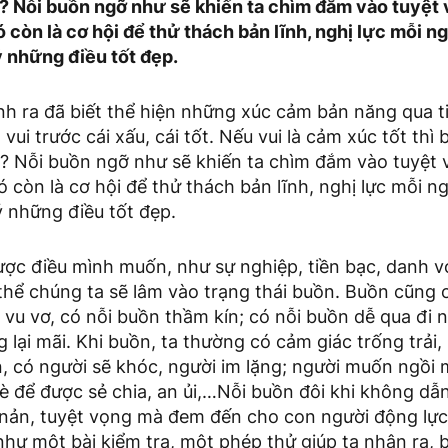
? Nỗi buồn ngỡ như sẽ khiến ta chìm đắm vào tuyệt v
còn là cơ hội để thử thách bản lĩnh, nghị lực mỗi ngư
ý những điều tốt đẹp.
nh ra đã biết thể hiện những xúc cảm bản năng qua 
 vui trước cái xấu, cái tốt. Nếu vui là cảm xúc tốt thì
? Nỗi buồn ngỡ như sẽ khiến ta chìm đắm vào tuyệt v
còn là cơ hội để thử thách bản lĩnh, nghị lực mỗi ngư
ý những điều tốt đẹp.
ược điều mình muốn, như sự nghiệp, tiền bạc, danh v
 thể chúng ta sẽ lâm vào trạng thái buồn. Buồn cũng 
 vu vơ, có nỗi buồn thầm kín; có nỗi buồn dễ qua đi
lại mãi. Khi buồn, ta thường có cảm giác trống trải, s
, có người sẽ khóc, người im lặng; người muốn ngồi 
bè để được sẻ chia, an ủi,…Nỗi buồn đôi khi không dẫ
 nản, tuyệt vọng mà đem đến cho con người động lực
hư một bài kiểm tra, một phép thử giúp ta nhận ra, 