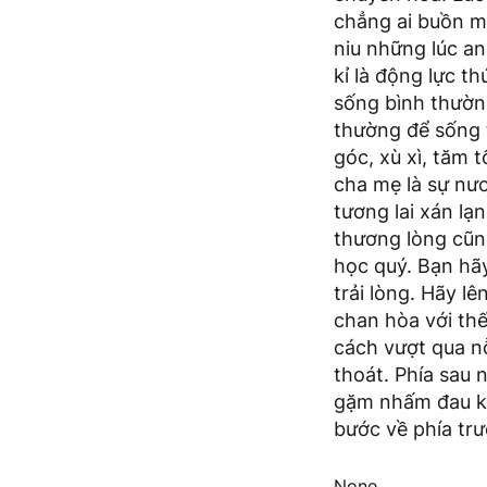
chẳng ai buồn mã
niu những lúc an
kỉ là động lực t
sống bình thường
thường để sống t
góc, xù xì, tăm 
cha mẹ là sự nư
tương lai xán lạ
thương lòng cũn
học quý. Bạn hãy
trải lòng. Hãy 
chan hòa với thế
cách vượt qua nỗ
thoát. Phía sau 
gặm nhấm đau kh
bước về phía tr
None