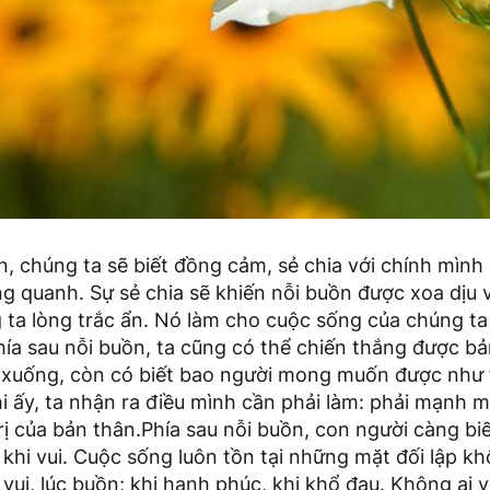
n, chúng ta sẽ biết đồng cảm, sẻ chia với chính mình
 quanh. Sự sẻ chia sẽ khiến nỗi buồn được xoa dịu v
g ta lòng trắc ẩn. Nó làm cho cuộc sống của chúng ta
Phía sau nỗi buồn, ta cũng có thể chiến thắng được b
n xuống, còn có biết bao người mong muốn được như 
i ấy, ta nhận ra điều mình cần phải làm: phải mạnh 
rị của bản thân.Phía sau nỗi buồn, con người càng bi
khi vui. Cuộc sống luôn tồn tại những mặt đối lập 
vui, lúc buồn; khi hạnh phúc, khi khổ đau. Không ai 