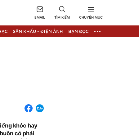
EMAIL
TÌM KIẾM
CHUYÊN MỤC
HẠC
SÂN KHẤU - ĐIỆN ẢNH
BẠN ĐỌC
tiếng khóc hay
ì buồn có phải