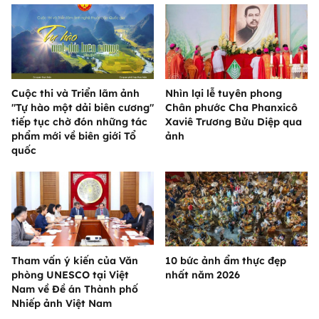
Cuộc thi và Triển lãm ảnh
Nhìn lại lễ tuyên phong
"Tự hào một dải biên cương"
Chân phước Cha Phanxicô
tiếp tục chờ đón những tác
Xaviê Trương Bửu Diệp qua
phẩm mới về biên giới Tổ
ảnh
quốc
Tham vấn ý kiến của Văn
10 bức ảnh ẩm thực đẹp
phòng UNESCO tại Việt
nhất năm 2026
Nam về Đề án Thành phố
Nhiếp ảnh Việt Nam