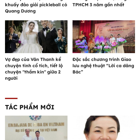
khuấy đảo giải pickleball có
TPHCM 3 năm gần nhất
Quang Dương
Vợ đẹp của Văn Thanh kể
Đặc sắc chương trình Giao
chuyện tình cổ tích, tiết lộ
lưu nghệ thuật “Lời ca dâng
chuyện "thầm kín" giữa 2
Bác”
người
TÁC PHẨM MỚI