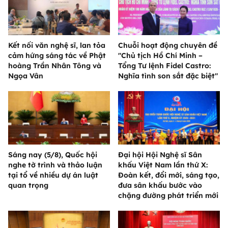
Kết nối văn nghệ sĩ, lan tỏa
Chuỗi hoạt động chuyên đề
cảm hứng sáng tác về Phật
"Chủ tịch Hồ Chí Minh –
hoàng Trần Nhân Tông và
Tổng Tư lệnh Fidel Castro:
Ngọa Vân
Nghĩa tình son sắt đặc biệt"
Sáng nay (5/8), Quốc hội
Đại hội Hội Nghệ sĩ Sân
nghe tờ trình và thảo luận
khấu Việt Nam lần thứ X:
tại tổ về nhiều dự án luật
Đoàn kết, đổi mới, sáng tạo,
quan trọng
đưa sân khấu bước vào
chặng đường phát triển mới