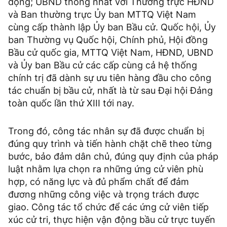
động; UBND thống nhất với Thường trực HĐND
và Ban thường trực Ủy ban MTTQ Việt Nam
cùng cấp thành lập Ủy ban Bầu cử. Quốc hội, Ủy
ban Thường vụ Quốc hội, Chính phủ, Hội đồng
Bầu cử quốc gia, MTTQ Việt Nam, HĐND, UBND
và Ủy ban Bầu cử các cấp cùng cả hệ thống
chính trị đã dành sự ưu tiên hàng đầu cho công
tác chuẩn bị bầu cử, nhất là từ sau Đại hội Đảng
toàn quốc lần thứ XIII tới nay.
Trong đó, công tác nhân sự đã được chuẩn bị
đúng quy trình và tiến hành chặt chẽ theo từng
bước, bảo đảm dân chủ, đúng quy định của pháp
luật nhằm lựa chọn ra những ứng cử viên phù
hợp, có năng lực và đủ phẩm chất để đảm
đương những công việc và trọng trách được
giao. Công tác tổ chức để các ứng cử viên tiếp
xúc cử tri, thực hiện vận động bầu cử trực tuyến