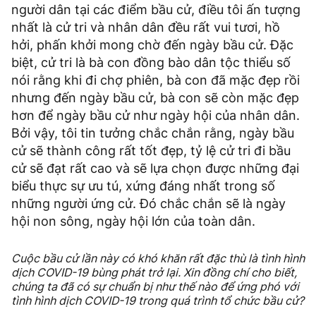
người dân tại các điểm bầu cử, điều tôi ấn tượng
nhất là cử tri và nhân dân đều rất vui tươi, hồ
hởi, phấn khởi mong chờ đến ngày bầu cử. Đặc
biệt, cử tri là bà con đồng bào dân tộc thiểu số
nói rằng khi đi chợ phiên, bà con đã mặc đẹp rồi
nhưng đến ngày bầu cử, bà con sẽ còn mặc đẹp
hơn để ngày bầu cử như ngày hội của nhân dân.
Bởi vậy, tôi tin tưởng chắc chắn rằng, ngày bầu
cử sẽ thành công rất tốt đẹp, tỷ lệ cử tri đi bầu
cử sẽ đạt rất cao và sẽ lựa chọn được những đại
biểu thực sự ưu tú, xứng đáng nhất trong số
những người ứng cử. Đó chắc chắn sẽ là ngày
hội non sông, ngày hội lớn của toàn dân.
Cuộc bầu cử lần này có khó khăn rất đặc thù là tình hình
dịch COVID-19 bùng phát trở lại. Xin đồng chí cho biết,
chúng ta đã có sự chuẩn bị như thế nào để ứng phó với
tình hình dịch COVID-19 trong quá trình tổ chức bầu cử?