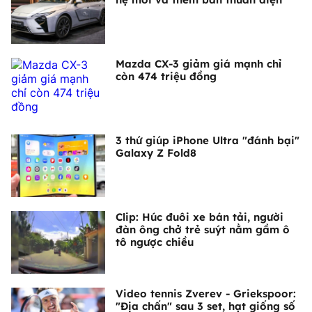
Mazda CX-3 giảm giá mạnh chỉ
còn 474 triệu đồng
3 thứ giúp iPhone Ultra "đánh bại"
Galaxy Z Fold8
Clip: Húc đuôi xe bán tải, người
đàn ông chở trẻ suýt nằm gầm ô
tô ngược chiều
Video tennis Zverev - Griekspoor:
"Địa chấn" sau 3 set, hạt giống số