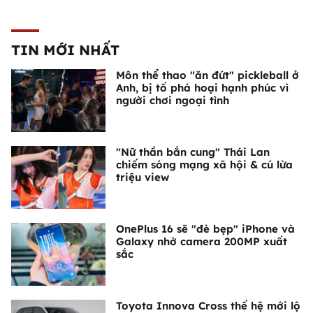
TIN MỚI NHẤT
Môn thể thao "ăn đứt" pickleball ở
Anh, bị tố phá hoại hạnh phúc vì
người chơi ngoại tình
"Nữ thần bắn cung" Thái Lan
chiếm sóng mạng xã hội & cú lừa
triệu view
OnePlus 16 sẽ "đè bẹp" iPhone và
Galaxy nhờ camera 200MP xuất
sắc
Toyota Innova Cross thế hệ mới lộ