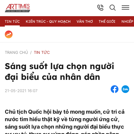
TIN TỨC
KIẾN TRÚC - QUY HOẠCH
VĂN THƠ
THẾ GIỚI
NHIẾP
TRANG CHỦ
TIN TỨC
Sáng suốt lựa chọn người
đại biểu của nhân dân
21-05-2021 16:07
Chủ tịch Quốc hội bày tỏ mong muốn, cử tri cả
nước tìm hiểu thật kỹ về từng người ứng cử,
sáng suốt lựa chọn những người đại biểu thực