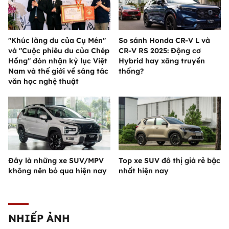
"Khúc lãng du của Cụ Mén"
So sánh Honda CR-V L và
và "Cuộc phiêu du của Chép
CR-V RS 2025: Động cơ
Hồng" đón nhận kỷ lục Việt
Hybrid hay xăng truyền
Nam và thế giới về sáng tác
thống?
văn học nghệ thuật
Đây là những xe SUV/MPV
Top xe SUV đô thị giá rẻ bậc
không nên bỏ qua hiện nay
nhất hiện nay
NHIẾP ẢNH