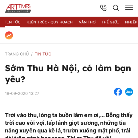
TIN TỨC
KIẾN TRÚC - QUY HOẠCH
VĂN THƠ
THẾ GIỚI
NHIẾP
TRANG CHỦ
TIN TỨC
Sớm Thu Hà Nội, có làm bạn
yêu?
18-09-2020 13:27
Trời vào thu, lòng ta buồn lắm em ơi,... Bỗng thấy
trời cao vời vợi, lấp lánh giọt sương, những tia
nắng xuyên qua kẽ lá, trườn xuống mặt phố, trải