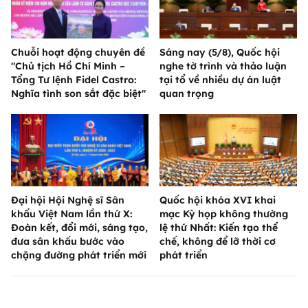
Chuỗi hoạt động chuyên đề
Sáng nay (5/8), Quốc hội
"Chủ tịch Hồ Chí Minh –
nghe tờ trình và thảo luận
Tổng Tư lệnh Fidel Castro:
tại tổ về nhiều dự án luật
Nghĩa tình son sắt đặc biệt"
quan trọng
Đại hội Hội Nghệ sĩ Sân
Quốc hội khóa XVI khai
khấu Việt Nam lần thứ X:
mạc Kỳ họp không thường
Đoàn kết, đổi mới, sáng tạo,
lệ thứ Nhất: Kiến tạo thể
đưa sân khấu bước vào
chế, không để lỡ thời cơ
chặng đường phát triển mới
phát triển