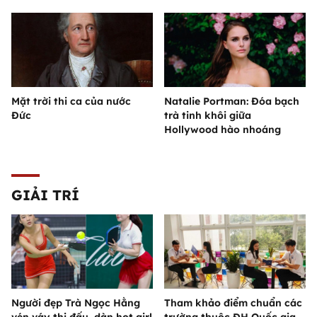
Mặt trời thi ca của nước
Natalie Portman: Đóa bạch
Đức
trà tinh khôi giữa
Hollywood hào nhoáng
GIẢI TRÍ
Người đẹp Trà Ngọc Hằng
Tham khảo điểm chuẩn các
vén váy thi đấu, dàn hot girl
trường thuộc ĐH Quốc gia