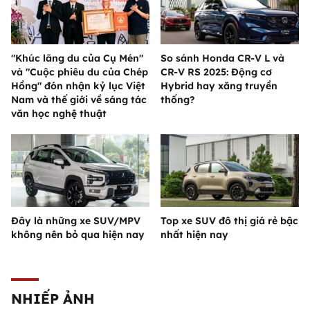
"Khúc lãng du của Cụ Mén"
So sánh Honda CR-V L và
và "Cuộc phiêu du của Chép
CR-V RS 2025: Động cơ
Hồng" đón nhận kỷ lục Việt
Hybrid hay xăng truyền
Nam và thế giới về sáng tác
thống?
văn học nghệ thuật
Đây là những xe SUV/MPV
Top xe SUV đô thị giá rẻ bậc
không nên bỏ qua hiện nay
nhất hiện nay
NHIẾP ẢNH