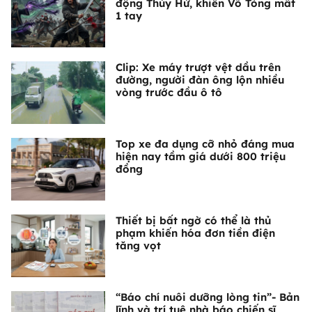
động Thủy Hử, khiến Võ Tòng mất
1 tay
Clip: Xe máy trượt vệt dầu trên
đường, người đàn ông lộn nhiều
vòng trước đầu ô tô
Top xe đa dụng cỡ nhỏ đáng mua
hiện nay tầm giá dưới 800 triệu
đồng
Thiết bị bất ngờ có thể là thủ
phạm khiến hóa đơn tiền điện
tăng vọt
“Báo chí nuôi dưỡng lòng tin”- Bản
lĩnh và trí tuệ nhà báo chiến sĩ