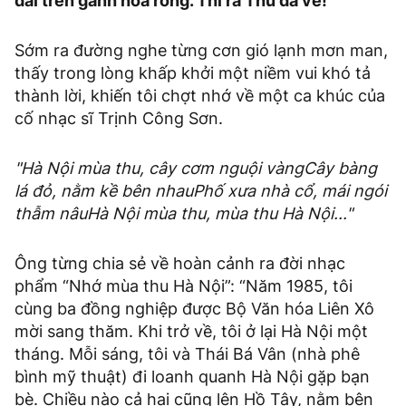
dài trên gánh hoa rong. Thì ra Thu đã về!
Sớm ra đường nghe từng cơn gió lạnh mơn man,
thấy trong lòng khấp khởi một niềm vui khó tả
thành lời, khiến tôi chợt nhớ về một ca khúc của
cố nhạc sĩ Trịnh Công Sơn.
"Hà Nội mùa thu, cây cơm nguội vàngCây bàng
lá đỏ, nằm kề bên nhauPhố xưa nhà cổ, mái ngói
thẫm nâuHà Nội mùa thu, mùa thu Hà Nội..."
Ông từng chia sẻ về hoàn cảnh ra đời nhạc
phẩm “Nhớ mùa thu Hà Nội”: “Năm 1985, tôi
cùng ba đồng nghiệp được Bộ Văn hóa Liên Xô
mời sang thăm. Khi trở về, tôi ở lại Hà Nội một
tháng. Mỗi sáng, tôi và Thái Bá Vân (nhà phê
bình mỹ thuật) đi loanh quanh Hà Nội gặp bạn
bè. Chiều nào cả hai cũng lên Hồ Tây, nằm bên