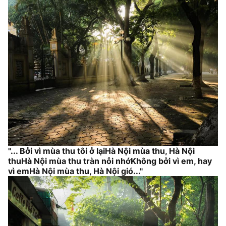
"... Bởi vì mùa thu tôi ở lạiHà Nội mùa thu, Hà Nội
thuHà Nội mùa thu tràn nỗi nhớKhông bởi vì em, hay
vì emHà Nội mùa thu, Hà Nội gió..."