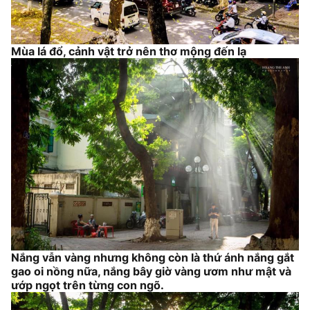
Mùa lá đổ, cảnh vật trở nên thơ mộng đến lạ
Nắng vẫn vàng nhưng không còn là thứ ánh nắng gắt
gao oi nồng nữa, nắng bây giờ vàng ươm như mật và
ướp ngọt trên từng con ngõ.