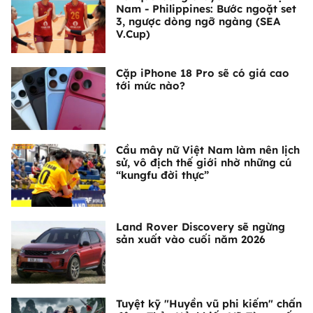
Nam - Philippines: Bước ngoặt set
3, ngược dòng ngỡ ngàng (SEA
V.Cup)
Cặp iPhone 18 Pro sẽ có giá cao
tới mức nào?
Cầu mây nữ Việt Nam làm nên lịch
sử, vô địch thế giới nhờ những cú
“kungfu đời thực”
Land Rover Discovery sẽ ngừng
sản xuất vào cuối năm 2026
Tuyệt kỹ "Huyền vũ phi kiếm" chấn