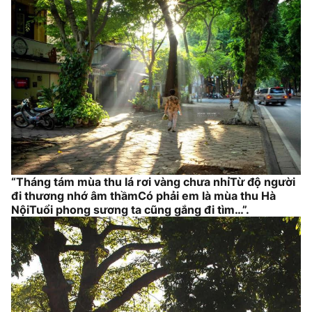
“Tháng tám mùa thu lá rơi vàng chưa nhỉTừ độ người
đi thương nhớ âm thầmCó phải em là mùa thu Hà
NộiTuổi phong sương ta cũng gắng đi tìm…”.