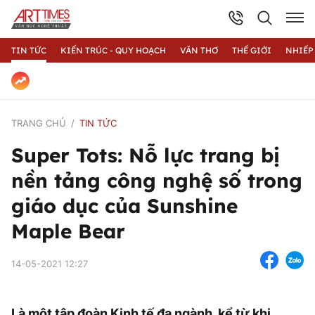
TIN TỨC
KIẾN TRÚC - QUY HOẠCH
VĂN THƠ
THẾ GIỚI
NHIẾP
TRANG CHỦ
TIN TỨC
Super Tots: Nỗ lực trang bị
nền tảng công nghệ số trong
giáo dục của Sunshine
Maple Bear
14-05-2021 12:27
Là một tập đoàn Kinh tế đa ngành, kể từ khi