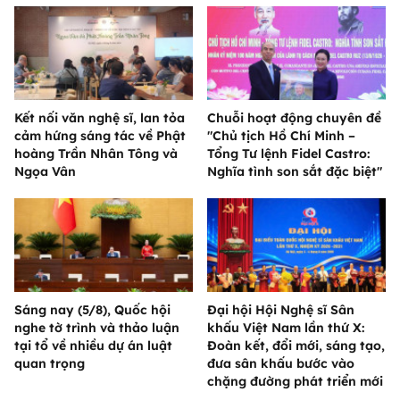
Kết nối văn nghệ sĩ, lan tỏa
Chuỗi hoạt động chuyên đề
cảm hứng sáng tác về Phật
"Chủ tịch Hồ Chí Minh –
hoàng Trần Nhân Tông và
Tổng Tư lệnh Fidel Castro:
Ngọa Vân
Nghĩa tình son sắt đặc biệt"
Sáng nay (5/8), Quốc hội
Đại hội Hội Nghệ sĩ Sân
nghe tờ trình và thảo luận
khấu Việt Nam lần thứ X:
tại tổ về nhiều dự án luật
Đoàn kết, đổi mới, sáng tạo,
quan trọng
đưa sân khấu bước vào
chặng đường phát triển mới