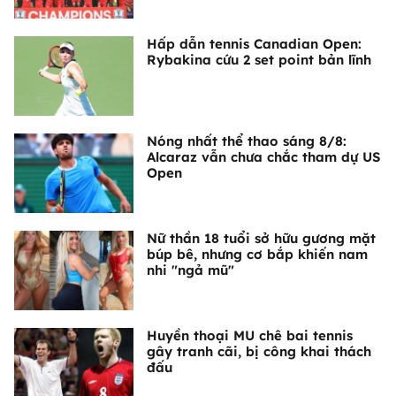
Hấp dẫn tennis Canadian Open:
Rybakina cứu 2 set point bản lĩnh
Nóng nhất thể thao sáng 8/8:
Alcaraz vẫn chưa chắc tham dự US
Open
Nữ thần 18 tuổi sở hữu gương mặt
búp bê, nhưng cơ bắp khiến nam
nhi "ngả mũ"
Huyền thoại MU chê bai tennis
gây tranh cãi, bị công khai thách
đấu