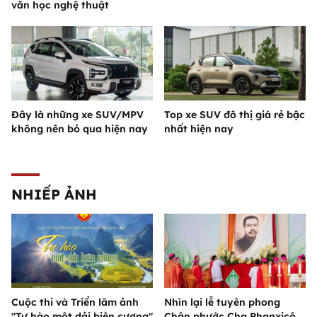
văn học nghệ thuật
Đây là những xe SUV/MPV
Top xe SUV đô thị giá rẻ bậc
không nên bỏ qua hiện nay
nhất hiện nay
NHIẾP ẢNH
Cuộc thi và Triển lãm ảnh
Nhìn lại lễ tuyên phong
"Tự hào một dải biên cương"
Chân phước Cha Phanxicô