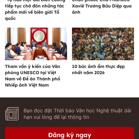
tiếp tục chờ đón những tác
Xaviê Trương Bửu Diệp qua
phẩm mới về biên giới Tổ
ảnh
quốc
Tham vấn ý kiến của Văn
10 bức ảnh ẩm thực đẹp
phòng UNESCO tại Việt
nhất năm 2026
Nam về Đề án Thành phố
Nhiếp ảnh Việt Nam
Bạn đọc đặt Thời báo Văn học Nghệ thuật dài
hạn vui lòng để lại thông tin
Đăng ký ngay