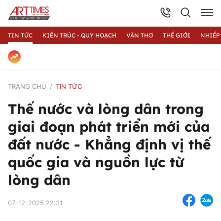
TIN TỨC
KIẾN TRÚC - QUY HOẠCH
VĂN THƠ
THẾ GIỚI
NHIẾP
TRANG CHỦ
TIN TỨC
Thế nước và lòng dân trong
giai đoạn phát triển mới của
đất nước - Khẳng định vị thế
quốc gia và nguồn lực từ
lòng dân
07-12-2025 22:31