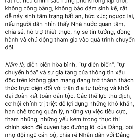
rất rõ: nếu chính sách ứng phó không kịp thời,
không công bằng, không bảo đảm sinh kế, rất
dễ nảy sinh tâm trạng bất an, bức xúc; ngược lại,
nếu người dân nhìn thấy Nhà nước quan tâm,
chia sẻ, hỗ trợ thiết thực, họ sẽ tin tưởng, đồng
hành và chủ động tham gia vào quá trình chuyển
đổi.
Năm là,
diễn biến hòa bình, “tự diễn biến”, “tự
chuyển hóa” và sự gia tăng của thông tin xấu
độc trên không gian mạng đang trở thành thách
thức trực diện đối với trận địa tư tưởng và khối
đại đoàn kết toàn dân tộc. Các thế lực thù địch,
cơ hội chính trị triệt để lợi dụng những khó khăn,
hạn chế trong quản lý, những vụ việc tiêu cực,
tham nhũng, những yếu kém trong thực thi
chính sách để xuyên tạc đường lối của Đảng, bôi
nhọ đội ngũ cán bộ, chia rẽ Nhân dân với Đảng