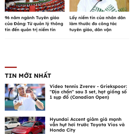
96 năm ngành Tuyên giáo
Lấy niềm tin của nhân dân
của Đảng: Từ quản lý thông
làm thước đo công tác
tin đến quản trị niềm tin
tuyên giáo, dân vận
TIN MỚI NHẤT
Video tennis Zverev - Griekspoor:
"Địa chấn" sau 3 set, hạt giống số
1 sụp đổ (Canadian Open)
Hyundai Accent giảm giá mạnh
vẫn hụt hơi trước Toyota Vios và
Honda City