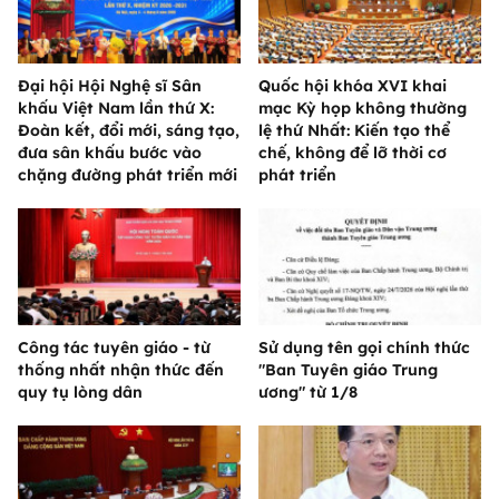
Đại hội Hội Nghệ sĩ Sân
Quốc hội khóa XVI khai
khấu Việt Nam lần thứ X:
mạc Kỳ họp không thường
Đoàn kết, đổi mới, sáng tạo,
lệ thứ Nhất: Kiến tạo thể
đưa sân khấu bước vào
chế, không để lỡ thời cơ
chặng đường phát triển mới
phát triển
Công tác tuyên giáo - từ
Sử dụng tên gọi chính thức
thống nhất nhận thức đến
"Ban Tuyên giáo Trung
quy tụ lòng dân
ương" từ 1/8