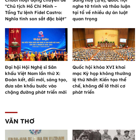
"Chủ tịch Hồ Chí Minh –
nghe tờ trình và thảo luận
Tổng Tư lệnh Fidel Castro:
tại tổ về nhiều dự án luật
Nghĩa tình son sắt đặc biệt"
quan trọng
Đại hội Hội Nghệ sĩ Sân
Quốc hội khóa XVI khai
khấu Việt Nam lần thứ X:
mạc Kỳ họp không thường
Đoàn kết, đổi mới, sáng tạo,
lệ thứ Nhất: Kiến tạo thể
đưa sân khấu bước vào
chế, không để lỡ thời cơ
chặng đường phát triển mới
phát triển
VĂN THƠ