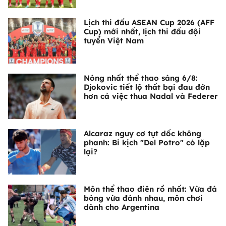
Lịch thi đấu ASEAN Cup 2026 (AFF
Cup) mới nhất, lịch thi đấu đội
tuyển Việt Nam
Nóng nhất thể thao sáng 6/8:
Djokovic tiết lộ thất bại đau đớn
hơn cả việc thua Nadal và Federer
Alcaraz nguy cơ tụt dốc không
phanh: Bi kịch "Del Potro" có lặp
lại?
Môn thể thao điên rồ nhất: Vừa đá
bóng vừa đánh nhau, môn chơi
dành cho Argentina