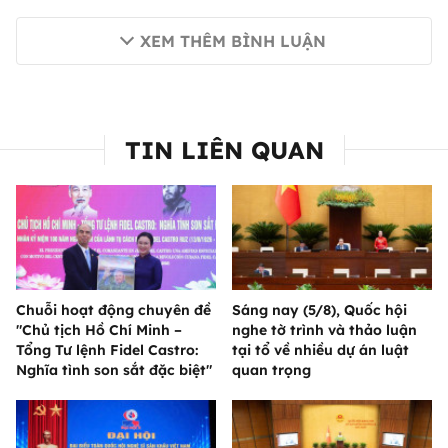
XEM THÊM BÌNH LUẬN
TIN LIÊN QUAN
Chuỗi hoạt động chuyên đề
Sáng nay (5/8), Quốc hội
"Chủ tịch Hồ Chí Minh –
nghe tờ trình và thảo luận
Tổng Tư lệnh Fidel Castro:
tại tổ về nhiều dự án luật
Nghĩa tình son sắt đặc biệt"
quan trọng