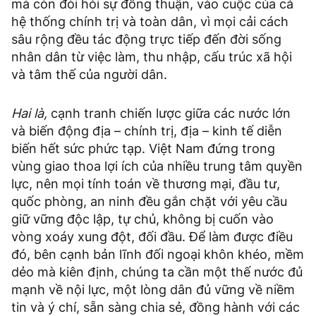
mà còn đòi hỏi sự đồng thuận, vào cuộc của cả
hệ thống chính trị và toàn dân, vì mọi cải cách
sâu rộng đều tác động trực tiếp đến đời sống
nhân dân từ việc làm, thu nhập, cấu trúc xã hội
và tâm thế của người dân.
Hai là,
cạnh tranh chiến lược giữa các nước lớn
và biến động địa – chính trị, địa – kinh tế diễn
biến hết sức phức tạp. Việt Nam đứng trong
vùng giao thoa lợi ích của nhiều trung tâm quyền
lực, nên mọi tính toán về thương mại, đầu tư,
quốc phòng, an ninh đều gắn chặt với yêu cầu
giữ vững độc lập, tự chủ, không bị cuốn vào
vòng xoáy xung đột, đối đầu. Để làm được điều
đó, bên cạnh bản lĩnh đối ngoại khôn khéo, mềm
dẻo mà kiên định, chúng ta cần một thế nước đủ
mạnh về nội lực, một lòng dân đủ vững về niềm
tin và ý chí, sẵn sàng chia sẻ, đồng hành với các