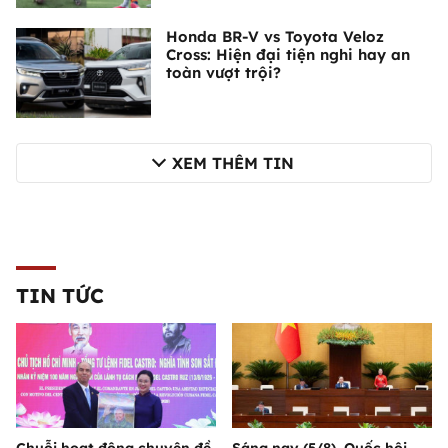
Honda BR-V vs Toyota Veloz
Cross: Hiện đại tiện nghi hay an
toàn vượt trội?
XEM THÊM TIN
TIN TỨC
Chuỗi hoạt động chuyên đề
Sáng nay (5/8), Quốc hội