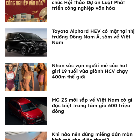
chức Hội thảo Dự án Luật Phát
triển công nghiệp văn hóa
Toyota Alphard HEV có mặt tại thị
trường Đông Nam Á, sớm về Việt
Nam
Nhan sắc vạn người mê của hot
girl 19 tuổi vừa giành HCV chạy
400m thế giới
MG ZS mới sắp về Việt Nam có gì
đặc biệt trong tầm giá 600 triệu
đồng
Khi nào nên dùng miếng dán màn
hình mờ cho điện thoại?