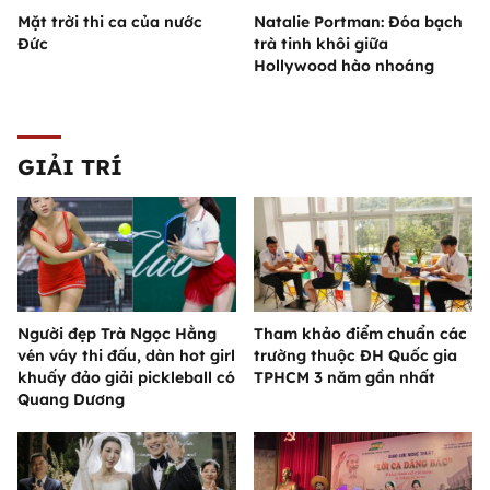
Mặt trời thi ca của nước
Natalie Portman: Đóa bạch
Đức
trà tinh khôi giữa
Hollywood hào nhoáng
GIẢI TRÍ
Người đẹp Trà Ngọc Hằng
Tham khảo điểm chuẩn các
vén váy thi đấu, dàn hot girl
trường thuộc ĐH Quốc gia
khuấy đảo giải pickleball có
TPHCM 3 năm gần nhất
Quang Dương