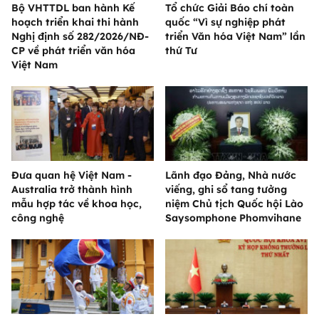
Bộ VHTTDL ban hành Kế
Tổ chức Giải Báo chí toàn
hoạch triển khai thi hành
quốc “Vì sự nghiệp phát
Nghị định số 282/2026/NĐ-
triển Văn hóa Việt Nam” lần
CP về phát triển văn hóa
thứ Tư
Việt Nam
Đưa quan hệ Việt Nam -
Lãnh đạo Đảng, Nhà nước
Australia trở thành hình
viếng, ghi sổ tang tưởng
mẫu hợp tác về khoa học,
niệm Chủ tịch Quốc hội Lào
công nghệ
Saysomphone Phomvihane