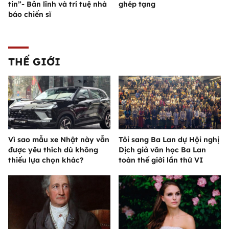
tin”- Bản lĩnh và trí tuệ nhà
ghép tạng
báo chiến sĩ
THẾ GIỚI
Vì sao mẫu xe Nhật này vẫn
Tôi sang Ba Lan dự Hội nghị
được yêu thích dù không
Dịch giả văn học Ba Lan
thiếu lựa chọn khác?
toàn thế giới lần thứ VI