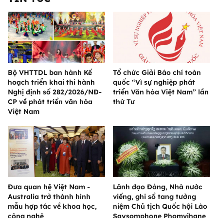
Bộ VHTTDL ban hành Kế
Tổ chức Giải Báo chí toàn
hoạch triển khai thi hành
quốc “Vì sự nghiệp phát
Nghị định số 282/2026/NĐ-
triển Văn hóa Việt Nam” lần
CP về phát triển văn hóa
thứ Tư
Việt Nam
Đưa quan hệ Việt Nam -
Lãnh đạo Đảng, Nhà nước
Australia trở thành hình
viếng, ghi sổ tang tưởng
mẫu hợp tác về khoa học,
niệm Chủ tịch Quốc hội Lào
công nghệ
Saysomphone Phomvihane