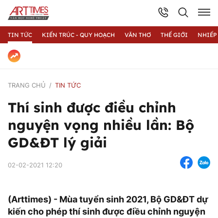
TIN TỨC
KIẾN TRÚC - QUY HOẠCH
VĂN THƠ
THẾ GIỚI
NHIẾP
TRANG CHỦ
TIN TỨC
Thí sinh được điều chỉnh
nguyện vọng nhiều lần: Bộ
GD&ĐT lý giải
02-02-2021 12:20
(Arttimes) - Mùa tuyển sinh 2021, Bộ GD&ĐT dự
kiến cho phép thí sinh được điều chỉnh nguyện