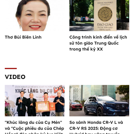
Thơ Bùi Biên Linh
Công trình kinh điển về lịch
sử tôn giáo Trung Quốc
trong thế kỷ XX
VIDEO
"Khúc lãng du của Cụ Mén"
So sánh Honda CR-V L và
và "Cuộc phiêu du của Chép
CR-V RS 2025: Động cơ