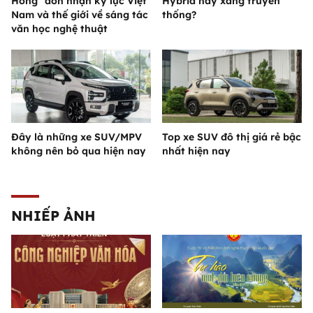
Hồng" đón nhận kỷ lục Việt
Hybrid hay xăng truyền
Nam và thế giới về sáng tác
thống?
văn học nghệ thuật
Đây là những xe SUV/MPV
Top xe SUV đô thị giá rẻ bậc
không nên bỏ qua hiện nay
nhất hiện nay
NHIẾP ẢNH