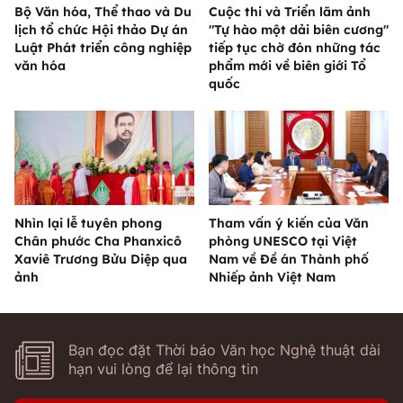
Bộ Văn hóa, Thể thao và Du
Cuộc thi và Triển lãm ảnh
lịch tổ chức Hội thảo Dự án
"Tự hào một dải biên cương"
Luật Phát triển công nghiệp
tiếp tục chờ đón những tác
văn hóa
phẩm mới về biên giới Tổ
quốc
Nhìn lại lễ tuyên phong
Tham vấn ý kiến của Văn
Chân phước Cha Phanxicô
phòng UNESCO tại Việt
Xaviê Trương Bửu Diệp qua
Nam về Đề án Thành phố
ảnh
Nhiếp ảnh Việt Nam
Bạn đọc đặt Thời báo Văn học Nghệ thuật dài
hạn vui lòng để lại thông tin