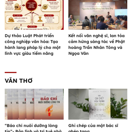
Dự thảo Luật Phát triển
Kết nối văn nghệ sĩ, lan tỏa
công nghiệp văn hóa: Tạo
cảm hứng sáng tác về Phật
hành lang pháp lý cho một
hoàng Trần Nhân Tông và
lĩnh vực giàu tiềm năng
Ngọa Vân
VĂN THƠ
“Báo chí nuôi dưỡng lòng
Ghi chép của một bác sĩ
tin”- Bản lĩnh và trí tuệ nhà
ghép tạng