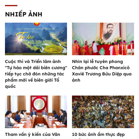
NHIẾP ẢNH
Cuộc thi và Triển lãm ảnh
Nhìn lại lễ tuyên phong
"Tự hào một dải biên cương"
Chân phước Cha Phanxicô
tiếp tục chờ đón những tác
Xaviê Trương Bửu Diệp qua
phẩm mới về biên giới Tổ
ảnh
quốc
Tham vấn ý kiến của Văn
10 bức ảnh ẩm thực đẹp