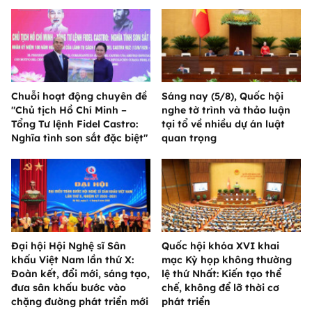
Chuỗi hoạt động chuyên đề
Sáng nay (5/8), Quốc hội
"Chủ tịch Hồ Chí Minh –
nghe tờ trình và thảo luận
Tổng Tư lệnh Fidel Castro:
tại tổ về nhiều dự án luật
Nghĩa tình son sắt đặc biệt"
quan trọng
Đại hội Hội Nghệ sĩ Sân
Quốc hội khóa XVI khai
khấu Việt Nam lần thứ X:
mạc Kỳ họp không thường
Đoàn kết, đổi mới, sáng tạo,
lệ thứ Nhất: Kiến tạo thể
đưa sân khấu bước vào
chế, không để lỡ thời cơ
chặng đường phát triển mới
phát triển