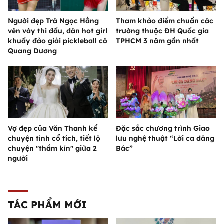
Người đẹp Trà Ngọc Hằng
Tham khảo điểm chuẩn các
vén váy thi đấu, dàn hot girl
trường thuộc ĐH Quốc gia
khuấy đảo giải pickleball có
TPHCM 3 năm gần nhất
Quang Dương
Vợ đẹp của Văn Thanh kể
Đặc sắc chương trình Giao
chuyện tình cổ tích, tiết lộ
lưu nghệ thuật “Lời ca dâng
chuyện "thầm kín" giữa 2
Bác”
người
TÁC PHẨM MỚI