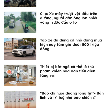
Clip: Xe máy trượt vệt dầu trên
đường, người đàn ông lộn nhiều
vòng trước đầu ô tô
Top xe đa dụng cỡ nhỏ đáng mua
hiện nay tầm giá dưới 800 triệu
đồng
Thiết bị bất ngờ có thể là thủ
phạm khiến hóa đơn tiền điện
tăng vọt
“Báo chí nuôi dưỡng lòng tin”- Bản
lĩnh và trí tuệ nhà báo chiến sĩ