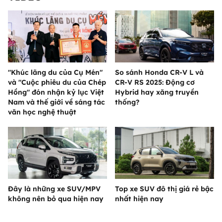
"Khúc lãng du của Cụ Mén"
So sánh Honda CR-V L và
và "Cuộc phiêu du của Chép
CR-V RS 2025: Động cơ
Hồng" đón nhận kỷ lục Việt
Hybrid hay xăng truyền
Nam và thế giới về sáng tác
thống?
văn học nghệ thuật
Đây là những xe SUV/MPV
Top xe SUV đô thị giá rẻ bậc
không nên bỏ qua hiện nay
nhất hiện nay