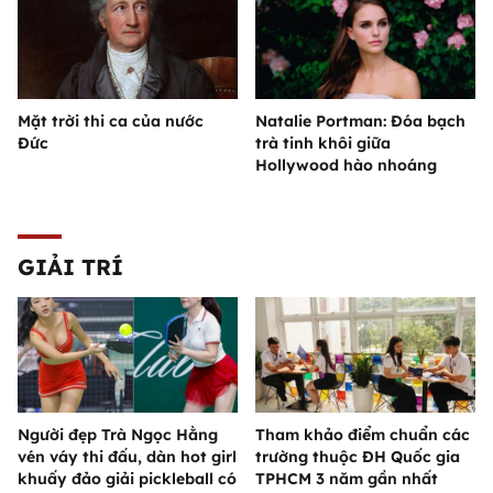
Mặt trời thi ca của nước
Natalie Portman: Đóa bạch
Đức
trà tinh khôi giữa
Hollywood hào nhoáng
GIẢI TRÍ
Người đẹp Trà Ngọc Hằng
Tham khảo điểm chuẩn các
vén váy thi đấu, dàn hot girl
trường thuộc ĐH Quốc gia
khuấy đảo giải pickleball có
TPHCM 3 năm gần nhất