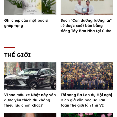
Ghi chép của một bác sĩ
Sách "Con đường tương lai"
ghép tạng
sẽ được xuất bản bằng
tiếng Tây Ban Nha tại Cuba
THẾ GIỚI
Vì sao mẫu xe Nhật này vẫn
Tôi sang Ba Lan dự Hội nghị
được yêu thích dù không
Dịch giả văn học Ba Lan
thiếu lựa chọn khác?
toàn thế giới lần thứ VI