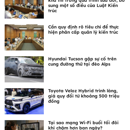
khả thi trong quá trình sửa đổi, bổ
sung một số điều của Luật Kiến
trúc
Cần quy định rõ tiêu chí để thực
hiện phân cấp quản lý kiến trúc
Hyundai Tucson gặp sự cố trên
cung đường thử tại đèo Alps
Toyota Veloz Hybrid trình làng,
giá quy đổi từ khoảng 500 triệu
đồng
Tại sao mạng Wi-Fi buổi tối đôi
khi chậm hơn ban ngày?