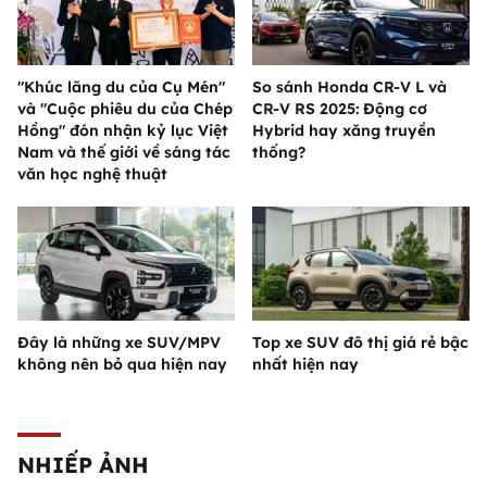
"Khúc lãng du của Cụ Mén"
So sánh Honda CR-V L và
và "Cuộc phiêu du của Chép
CR-V RS 2025: Động cơ
Hồng" đón nhận kỷ lục Việt
Hybrid hay xăng truyền
Nam và thế giới về sáng tác
thống?
văn học nghệ thuật
Đây là những xe SUV/MPV
Top xe SUV đô thị giá rẻ bậc
không nên bỏ qua hiện nay
nhất hiện nay
NHIẾP ẢNH