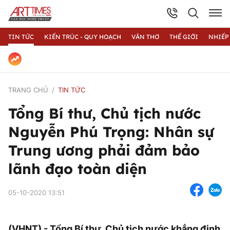
TIN TỨC
KIẾN TRÚC - QUY HOẠCH
VĂN THƠ
THẾ GIỚI
NHIẾP
TRANG CHỦ
TIN TỨC
Tổng Bí thư, Chủ tịch nước
Nguyễn Phú Trọng: Nhân sự
Trung ương phải đảm bảo
lãnh đạo toàn diện
05-10-2020 13:51
(VHNT) - Tổng Bí thư, Chủ tịch nước khẳng định