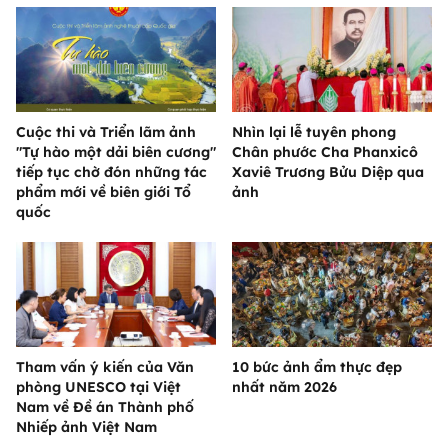
Cuộc thi và Triển lãm ảnh
Nhìn lại lễ tuyên phong
"Tự hào một dải biên cương"
Chân phước Cha Phanxicô
tiếp tục chờ đón những tác
Xaviê Trương Bửu Diệp qua
phẩm mới về biên giới Tổ
ảnh
quốc
Tham vấn ý kiến của Văn
10 bức ảnh ẩm thực đẹp
phòng UNESCO tại Việt
nhất năm 2026
Nam về Đề án Thành phố
Nhiếp ảnh Việt Nam