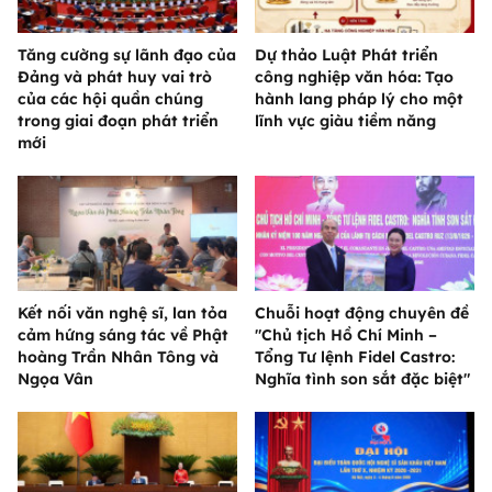
Tăng cường sự lãnh đạo của
Dự thảo Luật Phát triển
Đảng và phát huy vai trò
công nghiệp văn hóa: Tạo
của các hội quần chúng
hành lang pháp lý cho một
trong giai đoạn phát triển
lĩnh vực giàu tiềm năng
mới
Kết nối văn nghệ sĩ, lan tỏa
Chuỗi hoạt động chuyên đề
cảm hứng sáng tác về Phật
"Chủ tịch Hồ Chí Minh –
hoàng Trần Nhân Tông và
Tổng Tư lệnh Fidel Castro:
Ngọa Vân
Nghĩa tình son sắt đặc biệt"