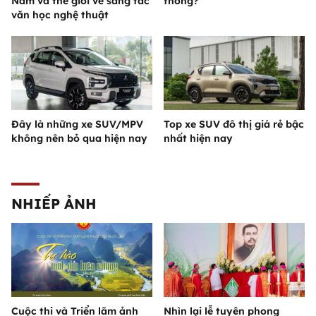
Nam và thế giới về sáng tác
thống?
văn học nghệ thuật
Đây là những xe SUV/MPV
Top xe SUV đô thị giá rẻ bậc
không nên bỏ qua hiện nay
nhất hiện nay
NHIẾP ẢNH
Cuộc thi và Triển lãm ảnh
Nhìn lại lễ tuyên phong