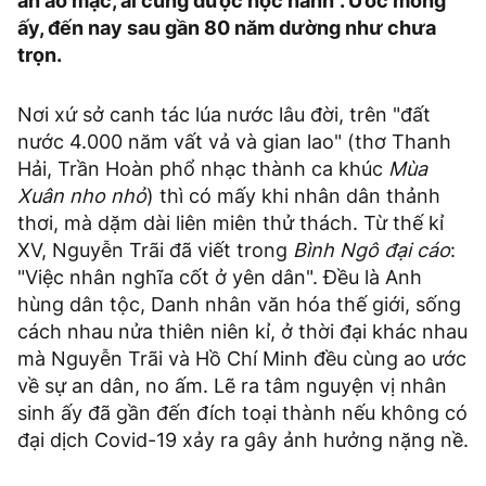
ăn áo mặc, ai cũng được học hành". Ước mong
ấy, đến nay sau gần 80 năm dường như chưa
trọn.
Nơi xứ sở canh tác lúa nước lâu đời, trên "đất
nước 4.000 năm vất vả và gian lao" (thơ Thanh
Hải, Trần Hoàn phổ nhạc thành ca khúc
Mùa
Xuân nho nhỏ
) thì có mấy khi nhân dân thảnh
thơi, mà dặm dài liên miên thử thách. Từ thế kỉ
XV, Nguyễn Trãi đã viết trong
Bình Ngô đại cáo
:
"Việc nhân nghĩa cốt ở yên dân". Đều là Anh
hùng dân tộc, Danh nhân văn hóa thế giới, sống
cách nhau nửa thiên niên kỉ, ở thời đại khác nhau
mà Nguyễn Trãi và Hồ Chí Minh đều cùng ao ước
về sự an dân, no ấm. Lẽ ra tâm nguyện vị nhân
sinh ấy đã gần đến đích toại thành nếu không có
đại dịch Covid-19 xảy ra gây ảnh hưởng nặng nề.