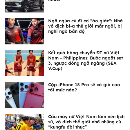
Ngã ngửa cú đi cơ "ảo giác": Nhà
vô địch bi-a thế giới mất ngôi, bị
nghi ngờ bán độ
Kết quả bóng chuyền ĐT nữ Việt
Nam - Philippines: Bước ngoặt set
3, ngược dòng ngỡ ngàng (SEA
V.Cup)
Cặp iPhone 18 Pro sẽ có giá cao
tới mức nào?
Cầu mây nữ Việt Nam làm nên lịch
sử, vô địch thế giới nhờ những cú
“kungfu đời thực”