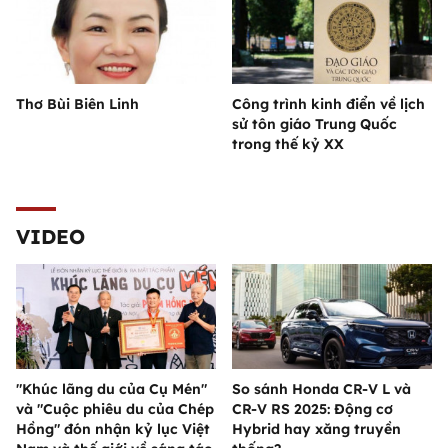
Thơ Bùi Biên Linh
Công trình kinh điển về lịch
sử tôn giáo Trung Quốc
trong thế kỷ XX
VIDEO
"Khúc lãng du của Cụ Mén"
So sánh Honda CR-V L và
và "Cuộc phiêu du của Chép
CR-V RS 2025: Động cơ
Hồng" đón nhận kỷ lục Việt
Hybrid hay xăng truyền