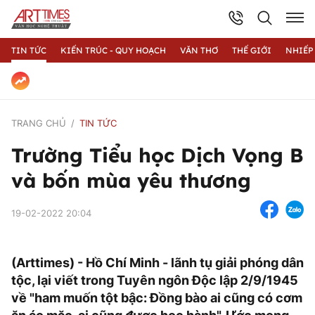
TIN TỨC
KIẾN TRÚC - QUY HOẠCH
VĂN THƠ
THẾ GIỚI
NHIẾP
TRANG CHỦ
TIN TỨC
Trường Tiểu học Dịch Vọng B
và bốn mùa yêu thương
19-02-2022 20:04
(Arttimes) - Hồ Chí Minh - lãnh tụ giải phóng dân
tộc, lại viết trong Tuyên ngôn Độc lập 2/9/1945
về "ham muốn tột bậc: Đồng bào ai cũng có cơm