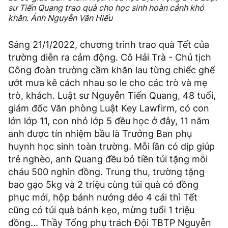
sư Tiến Quang trao quà cho học sinh hoàn cảnh khó
khăn.
Ảnh Nguyễn Văn Hiếu
Sáng 21/1/2022, chương trình trao quà Tết của
trường diễn ra cảm động. Cô Hải Trà - Chủ tịch
Công đoàn trường cầm khăn lau từng chiếc ghế
ướt mưa kê cách nhau so le cho các trò và mẹ
trò, khách. Luật sư Nguyễn Tiến Quang, 48 tuổi,
giám đốc Văn phòng Luật Key Lawfirm, có con
lớn lớp 11, con nhỏ lớp 5 đều học ở đây, 11 năm
anh được tín nhiệm bầu là Trưởng Ban phụ
huynh học sinh toàn trường. Mỗi lần có dịp giúp
trẻ nghèo, anh Quang đều bỏ tiền túi tặng mỗi
cháu 500 nghìn đồng. Trung thu, trường tặng
bao gạo 5kg và 2 triệu cùng túi quà có đồng
phục mới, hộp bánh nướng dẻo 4 cái thì Tết
cũng có túi quà bánh kẹo, mừng tuổi 1 triệu
đồng... Thầy Tổng phụ trách Đội TBTP Nguyễn