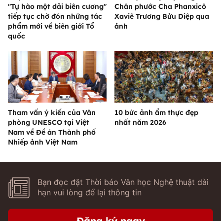
"Tự hào một dải biên cương"
Chân phước Cha Phanxicô
tiếp tục chờ đón những tác
Xaviê Trương Bửu Diệp qua
phẩm mới về biên giới Tổ
ảnh
quốc
Tham vấn ý kiến của Văn
10 bức ảnh ẩm thực đẹp
phòng UNESCO tại Việt
nhất năm 2026
Nam về Đề án Thành phố
Nhiếp ảnh Việt Nam
Bạn đọc đặt Thời báo Văn học Nghệ thuật dài
hạn vui lòng để lại thông tin
Đăng ký ngay