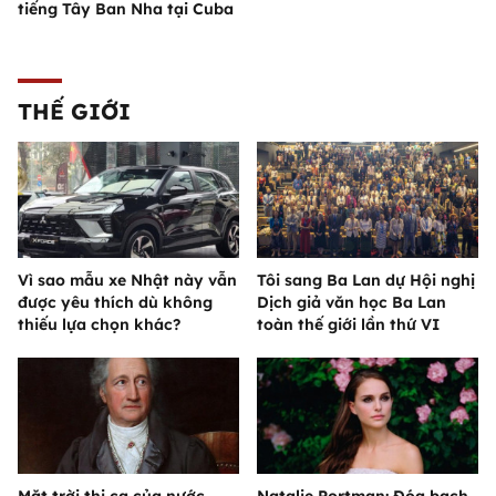
tiếng Tây Ban Nha tại Cuba
THẾ GIỚI
Vì sao mẫu xe Nhật này vẫn
Tôi sang Ba Lan dự Hội nghị
được yêu thích dù không
Dịch giả văn học Ba Lan
thiếu lựa chọn khác?
toàn thế giới lần thứ VI
Mặt trời thi ca của nước
Natalie Portman: Đóa bạch