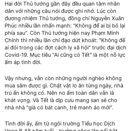
Hai đời Thủ tướng gần đây đều quan tâm nhân
dân với những câu nói được ghi nhớ. Lúc còn
đương nhiệm Thủ tướng, đồng chí Nguyễn Xuân
Phúc nhiều lần nhấn mạnh: "Không để ai bị bỏ lại
phía sau". Còn Thủ tướng hiện nay Phạm Minh
Chính thì nhiều lần chỉ đạo dứt khoát: "Không để
ai đói trong các đợt cách ly xã hội" trước đại dịch
Covid-19. Mục tiêu "Ai cũng có Tết" là một nỗ lực
ấm áp tình đời.
Vậy nhưng, vẫn còn những người nghèo không
mua sắm được gì. Chật vật lo ăn từng ngày, nhà
trú ẩn không có. Nên no ấm toàn dân vẫn là
khát vọng. Và Tết là dịp cưu mang san sẻ cho
nhà nhà "già có bát canh, trẻ manh áo mới".
Tình đời ấy, ấm từ ngôi trường Tiểu học Dịch
Vọng B 48 năm tuổi - trường công lập nổi bật