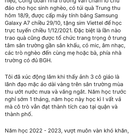
hiệu, Công đoàn nhà trường vẫn chăm lo chu
đáo cho học sinh nghèo, có túi quà Trung thu
hôm 18/9, được cấp máy tính bảng Samsung
Galaxy A7 chiều 29/10, tặng sim Viettel để học
trực tuyến chiều 1/12/2021. Đặc biệt là lần nào
trao quà cũng được tổ chức trang trọng ở trung
tâm sân trường gần sân khấu, có mic, âm nhạc,
các trò nghèo đến cùng mẹ hoặc bà, phía nhà
trường có đủ BGH.
Tôi đã xúc động lắm khi thấy ảnh 3 cô giáo là
lãnh đạo mặc áo dài vàng trên sân trường mùa
thu ướt nước mưa và vắng ngắt. Năm học trước
nghỉ sớm 1 tháng, năm học này học kì I vất vả
mà cô trò vẫn đạt thành tích cao tại quận và
thành phố.
Năm học 2022 - 2023, vượt muôn vàn khó khăn,