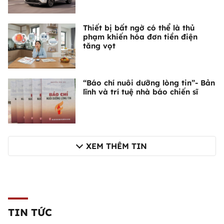
Thiết bị bất ngờ có thể là thủ
phạm khiến hóa đơn tiền điện
tăng vọt
“Báo chí nuôi dưỡng lòng tin”- Bản
lĩnh và trí tuệ nhà báo chiến sĩ
XEM THÊM TIN
TIN TỨC