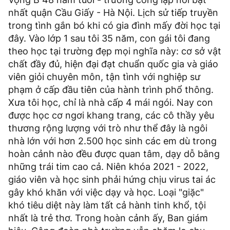
nhất quận Cầu Giấy - Hà Nội. Lịch sử tiếp truyền
trong tình gắn bó khi có gia đình mấy đời học tại
đây. Vào lớp 1 sau tôi 35 năm, con gái tôi đang
theo học tại trường đẹp mọi nghĩa này: cơ sở vật
chất đầy đủ, hiện đại đạt chuẩn quốc gia và giáo
viên giỏi chuyên môn, tận tình với nghiệp sư
phạm ở cấp đầu tiên của hành trình phổ thông.
Xưa tôi học, chỉ là nhà cấp 4 mái ngói. Nay con
được học cơ ngơi khang trang, các cô thầy yêu
thương rộng lượng với trò như thể đây là ngôi
nhà lớn với hơn 2.500 học sinh các em dù trong
hoàn cảnh nào đều được quan tâm, dạy dỗ bằng
những trái tim cao cả. Niên khóa 2021 - 2022,
giáo viên và học sinh phải hứng chịu virus tai ác
gây khó khăn với việc dạy và học. Loại "giặc"
khó tiêu diệt này làm tất cả hành tinh khổ, tội
nhất là trẻ thơ. Trong hoàn cảnh ấy, Ban giám