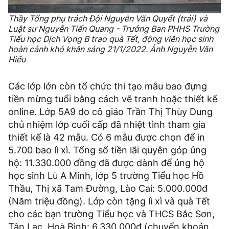
Thầy Tổng phụ trách Đội Nguyễn Văn Quyết (trái) và
Luật sư Nguyễn Tiến Quang - Trưởng Ban PHHS Trường
Tiểu học Dịch Vọng B trao quà Tết, động viên học sinh
hoàn cảnh khó khăn sáng 21/1/2022. Ảnh Nguyễn Văn
Hiếu
Các lớp lớn còn tổ chức thi tạo mẫu bao đựng
tiền mừng tuổi bằng cách vẽ tranh hoặc thiết kế
online. Lớp 5A9 do cô giáo Trần Thị Thùy Dung
chủ nhiệm lớp cuối cấp đã nhiệt tình tham gia
thiết kế là 42 mẫu. Có 6 mẫu được chọn để in
5.700 bao lì xì. Tổng số tiền lãi quyên góp ủng
hộ: 11.330.000 đồng đã được dành để ủng hộ
học sinh Lù A Minh, lớp 5 trường Tiểu học Hồ
Thầu, Thị xã Tam Đường, Lào Cai: 5.000.000đ
(Năm triệu đồng). Lớp còn tặng lì xì và quà Tết
cho các bạn trường Tiểu học và THCS Bắc Sơn,
Tân Lạc, Hoà Bình: 6.330.000đ (chuyển khoản