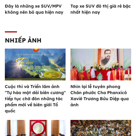
Đây là những xe SUV/MPV
Top xe SUV đô thị giá rẻ bậc
không nên bỏ qua hiện nay
nhất hiện nay
NHIẾP ẢNH
Cuộc thi và Triển lãm ảnh
Nhìn lại lễ tuyên phong
"Tự hào một dải biên cương"
Chân phước Cha Phanxicô
tiếp tục chờ đón những tác
Xaviê Trương Bửu Diệp qua
phẩm mới về biên giới Tổ
ảnh
quốc