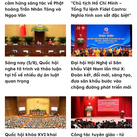
cảm hứng sáng tác về Phật
"Chủ tịch Hồ Chí Minh –
hoàng Trần Nhân Tông và
Tổng Tư lệnh Fidel Castro:
Ngọa Vân
Nghĩa tình son sắt đặc biệt"
Sáng nay (5/8), Quốc hội
Đại hội Hội Nghệ sĩ Sân
nghe tờ trình và thảo luận
khấu Việt Nam lần thứ X:
tại tổ về nhiều dự án luật
Đoàn kết, đổi mới, sáng tạo,
quan trọng
đưa sân khấu bước vào
chặng đường phát triển mới
Quốc hội khóa XVI khai
Công tác tuyên giáo - từ