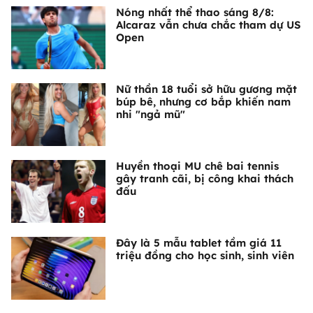
Nóng nhất thể thao sáng 8/8:
Alcaraz vẫn chưa chắc tham dự US
Open
Nữ thần 18 tuổi sở hữu gương mặt
búp bê, nhưng cơ bắp khiến nam
nhi "ngả mũ"
Huyền thoại MU chê bai tennis
gây tranh cãi, bị công khai thách
đấu
Đây là 5 mẫu tablet tầm giá 11
triệu đồng cho học sinh, sinh viên