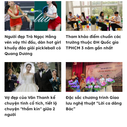
Người đẹp Trà Ngọc Hằng
Tham khảo điểm chuẩn các
vén váy thi đấu, dàn hot girl
trường thuộc ĐH Quốc gia
khuấy đảo giải pickleball có
TPHCM 3 năm gần nhất
Quang Dương
Vợ đẹp của Văn Thanh kể
Đặc sắc chương trình Giao
chuyện tình cổ tích, tiết lộ
lưu nghệ thuật “Lời ca dâng
chuyện "thầm kín" giữa 2
Bác”
người