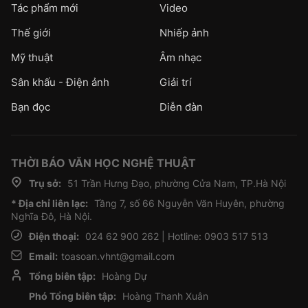
Tác phẩm mới
Video
Thế giới
Nhiếp ảnh
Mỹ thuật
Âm nhạc
Sân khấu - Điện ảnh
Giải trí
Bạn đọc
Diễn đàn
THỜI BÁO VĂN HỌC NGHỆ THUẬT
Trụ sở:
51 Trần Hưng Đạo, phường Cửa Nam, TP.Hà Nội
* Địa chỉ liên lạc:
Tầng 7, số 66 Nguyễn Văn Huyên, phường
Nghĩa Đô, Hà Nội.
Điện thoại:
024 62 900 262 | Hotline: 0903 517 513
Email:
toasoan.vhnt@gmail.com
Tổng biên tập:
Hoàng Dự
Phó Tổng biên tập:
Hoàng Thanh Xuân