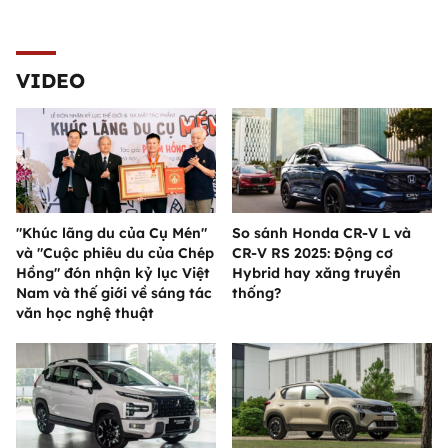
VIDEO
"Khúc lãng du của Cụ Mén"
So sánh Honda CR-V L và
và "Cuộc phiêu du của Chép
CR-V RS 2025: Động cơ
Hồng" đón nhận kỷ lục Việt
Hybrid hay xăng truyền
Nam và thế giới về sáng tác
thống?
văn học nghệ thuật