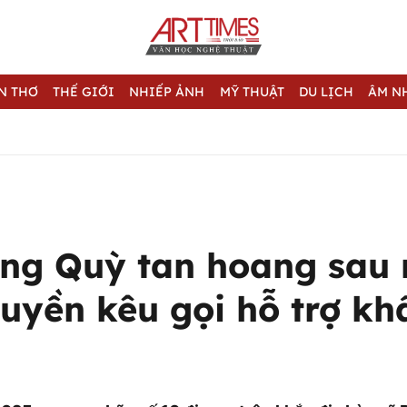
N THƠ
THẾ GIỚI
NHIẾP ẢNH
MỸ THUẬT
DU LỊCH
ÂM N
ng Quỳ tan hoang sau 
quyền kêu gọi hỗ trợ kh