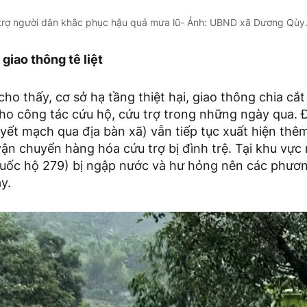
 trợ người dân khắc phục hậu quả mưa lũ- Ảnh: UBND xã Dương Qùy
 giao thông tê liệt
ho thấy, cơ sở hạ tầng thiệt hại, giao thông chia cắt
cho công tác cứu hộ, cứu trợ trong những ngày qua. 
ết mạch qua địa bàn xã) vẫn tiếp tục xuất hiện thê
vận chuyển hàng hóa cứu trợ bị đình trệ. Tại khu vự
uốc hộ 279) bị ngập nước và hư hỏng nên các phươn
y.