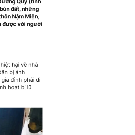
 Dương Quỳ (tỉnh
i bùn đất, những
 thôn Nậm Miện,
ận được với người
iệt hại về nhà
dân bị ảnh
gia đình phải di
nh hoạt bị lũ