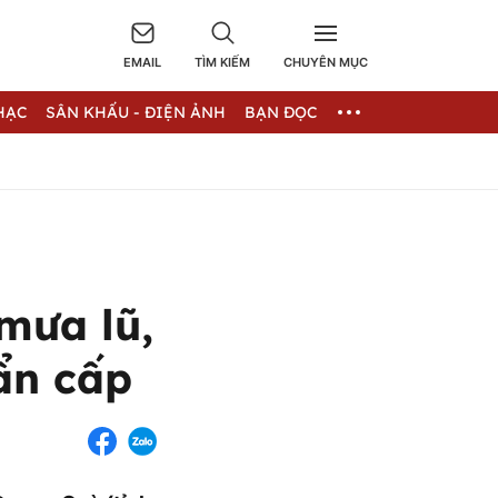
EMAIL
TÌM KIẾM
CHUYÊN MỤC
HẠC
SÂN KHẤU - ĐIỆN ẢNH
BẠN ĐỌC
mưa lũ,
ẩn cấp