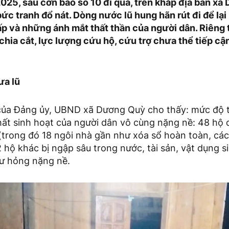
025, sau cơn bão số 10 đi qua, trên khắp địa bàn xã
bức tranh đổ nát. Dòng nước lũ hung hãn rút đi để lạ
lấp và những ánh mắt thất thần của người dân. Riêng
chia cắt, lực lượng cứu hộ, cứu trợ chưa thể tiếp c
ưa lũ
ủa Đảng ủy, UBND xã Dương Quỳ cho thấy: mức độ th
hất sinh hoạt của người dân vô cùng nặng nề: 48 hộ 
(trong đó 18 ngôi nhà gần như xóa sổ hoàn toàn, các 
2 hộ khác bị ngập sâu trong nước, tài sản, vật dụng si
hư hỏng nặng nề.