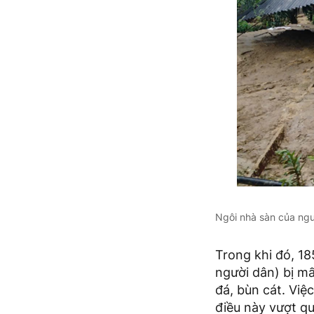
Ngôi nhà sàn của ng
Trong khi đó, 1
người dân) bị mấ
đá, bùn cát. Việc
điều này vượt q