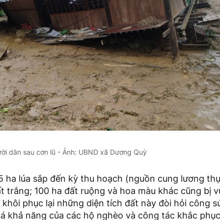
ười dân sau cơn lũ - Ảnh: UBND xã Dương Quỳ
85 ha lúa sắp đến kỳ thu hoạch (nguồn cung lương th
t trắng; 100 ha đất ruộng và hoa màu khác cũng bị vù
 khôi phục lại những diện tích đất này đòi hỏi công sứ
uá khả năng của các hộ nghèo và công tác khắc phục