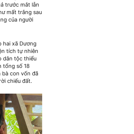
ả trước mắt lẫn
như mất trắng sau
àng của người
p hai xã Dương
n tích tự nhiên
 dân tộc thiểu
n tổng số 18
a bà con vốn đã
ời chiếu đất.