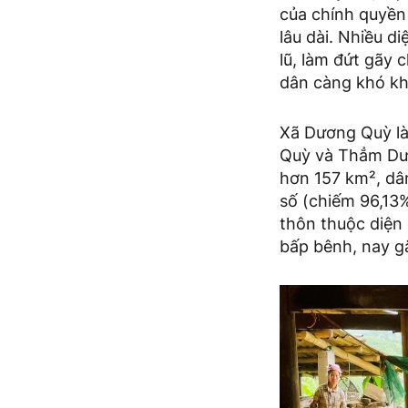
của chính quyền
lâu dài. Nhiều d
lũ, làm đứt gãy
dân càng khó kh
Xã Dương Quỳ là
Quỳ và Thẳm Dươ
hơn 157 km², dân
số (chiếm 96,13%
thôn thuộc diện 
bấp bênh, nay gặ