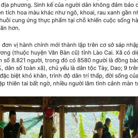
 địa phương. Sinh kế của người dân không đảm bảo c
iện tích hoa màu khác như ngô, khoai, rau xanh gần 
 chuỗi cung ứng thực phẩm tại chỗ khiến cuộc sống h
ăn hơn.
 đơn vị hành chính mới thành lập trên cơ sở sáp nhậ
ng (thuộc huyện Văn Bàn cũ) tỉnh Lào Cai. Xã có diệ
 số 8.821 người, trong đó có 8580 người là đồng bào
, dân số toàn xã), chủ yếu là dân tộc Tày, Dao; 9 trê
đặc biệt khó khăn, trình độ dân trí thấp, đời sống củ
p thiên tai bất ngờ, nhiều người lâm tình cảnh màn tr