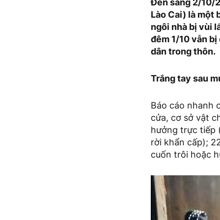
Đến sáng 2/10/2
Lào Cai) là một 
ngôi nhà bị vùi 
đêm 1/10 vẫn bị 
dân trong thôn.
Trắng tay sau m
Báo cáo nhanh c
cửa, cơ sở vật c
hưởng trực tiếp 
rời khẩn cấp); 2
cuốn trôi hoặc 