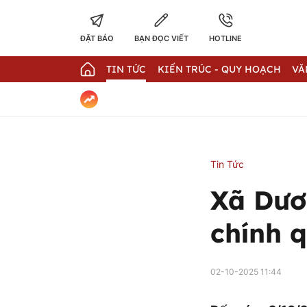
ĐẶT BÁO
BẠN ĐỌC VIẾT
HOTLINE
TIN TỨC
KIẾN TRÚC - QUY HOẠCH
VĂ
Tin Tức
Xã Dươ
chính 
02-10-2025 11:44