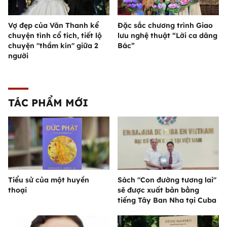
Vợ đẹp của Văn Thanh kể
Đặc sắc chương trình Giao
chuyện tình cổ tích, tiết lộ
lưu nghệ thuật “Lời ca dâng
chuyện "thầm kín" giữa 2
Bác”
người
TÁC PHẨM MỚI
Tiểu sử của một huyền
Sách "Con đường tương lai"
thoại
sẽ được xuất bản bằng
tiếng Tây Ban Nha tại Cuba