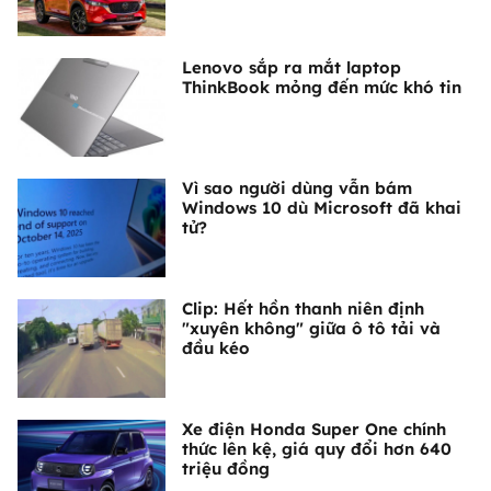
Lenovo sắp ra mắt laptop
ThinkBook mỏng đến mức khó tin
Vì sao người dùng vẫn bám
Windows 10 dù Microsoft đã khai
tử?
Clip: Hết hồn thanh niên định
"xuyên không" giữa ô tô tải và
đầu kéo
Xe điện Honda Super One chính
thức lên kệ, giá quy đổi hơn 640
triệu đồng