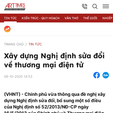
TIN TỨC
KIẾN TRÚC - QUY HOẠCH
VĂN THƠ
THẾ GIỚI
NHIẾP
TRANG CHỦ
TIN TỨC
Xây dựng Nghị định sửa đổi
về thương mại điện tử
08-10-2020 14:53
(VHNT) - Chính phủ vừa thông qua đề nghị xây
dựng Nghị định sửa đổi, bổ sung một số điều
của Nghị định số 52/2013/NĐ-CP ngày