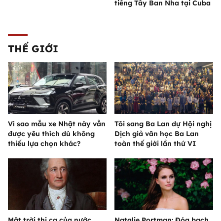
tiếng Tây Ban Nha tại Cuba
THẾ GIỚI
Vì sao mẫu xe Nhật này vẫn
Tôi sang Ba Lan dự Hội nghị
được yêu thích dù không
Dịch giả văn học Ba Lan
thiếu lựa chọn khác?
toàn thế giới lần thứ VI
Mặt trời thi ca của nước
Natalie Portman: Đóa bạch