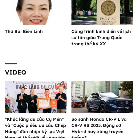
Thơ Bùi Biên Linh
Công trình kinh điển về lịch
sử tôn giáo Trung Quốc
trong thế kỷ XX
VIDEO
"Khúc lãng du của Cụ Mén"
So sánh Honda CR-V L và
và "Cuộc phiêu du của Chép
CR-V RS 2025: Động cơ
Hồng" đón nhận kỷ lục Việt
Hybrid hay xăng truyền
Nam và thế giới về sáng tác
thống?