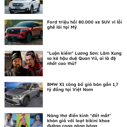
Ford triệu hồi 80.000 xe SUV vì lỗi
ghế lái tại Mỹ
"Luận kiếm" Lương Sơn: Lâm Xung
so kè hậu duệ Quan Vũ, ai là đệ
nhất cao thủ?
BMW X1 công bố giá bán gần 1,7
tỷ đồng tại Việt Nam
Nàng thơ điền kinh "đốt mắt"
khán giả với loạt bikini khoe
đường cong nóng bỏng