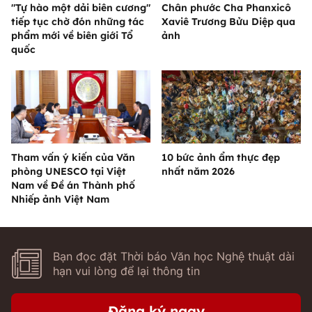
"Tự hào một dải biên cương"
Chân phước Cha Phanxicô
tiếp tục chờ đón những tác
Xaviê Trương Bửu Diệp qua
phẩm mới về biên giới Tổ
ảnh
quốc
Tham vấn ý kiến của Văn
10 bức ảnh ẩm thực đẹp
phòng UNESCO tại Việt
nhất năm 2026
Nam về Đề án Thành phố
Nhiếp ảnh Việt Nam
Bạn đọc đặt Thời báo Văn học Nghệ thuật dài
hạn vui lòng để lại thông tin
Đăng ký ngay