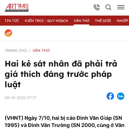
TIN TỨC
KIẾN TRÚC - QUY HOẠCH
VĂN THƠ
THẾ GIỚI
NHIẾP
TRANG CHỦ
VĂN THƠ
Hai kẻ sát nhân đã phải trả
giá thích đáng trước pháp
luật
08-10-2020 07:17
(VHNT) Ngày 7/10, hai bị cáo Đinh Văn Giáp (SN
1995) và Đinh Văn Trường (SN 2000, cùng ở Văn