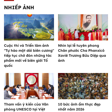
NHIẾP ẢNH
Cuộc thi và Triển lãm ảnh
Nhìn lại lễ tuyên phong
"Tự hào một dải biên cương"
Chân phước Cha Phanxicô
tiếp tục chờ đón những tác
Xaviê Trương Bửu Diệp qua
phẩm mới về biên giới Tổ
ảnh
quốc
Tham vấn ý kiến của Văn
10 bức ảnh ẩm thực đẹp
phòng UNESCO tại Việt
nhất năm 2026