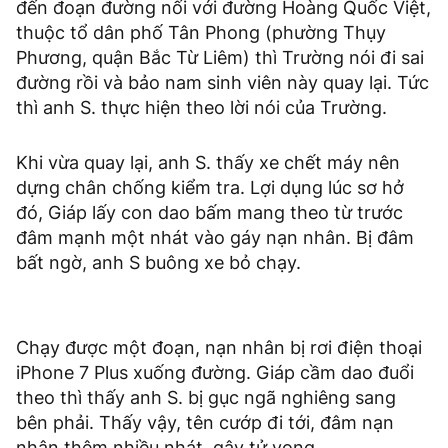
đến đoạn đường nối với đường Hoàng Quốc Việt,
thuộc tổ dân phố Tân Phong (phường Thụy
Phương, quận Bắc Từ Liêm) thì Trường nói đi sai
đường rồi và bảo nam sinh viên này quay lại. Tức
thì anh S. thực hiện theo lời nói của Trường.
Khi vừa quay lại, anh S. thấy xe chết máy nên
dựng chân chống kiểm tra. Lợi dụng lúc sơ hở
đó, Giáp lấy con dao bấm mang theo từ trước
đâm mạnh một nhát vào gáy nạn nhân. Bị đâm
bất ngờ, anh S buông xe bỏ chạy.
Chạy được một đoạn, nạn nhân bị rơi điện thoại
iPhone 7 Plus xuống đường. Giáp cầm dao đuổi
theo thì thấy anh S. bị gục ngã nghiêng sang
bên phải. Thấy vậy, tên cướp đi tới, đâm nạn
nhân thêm nhiều nhát, gây tử vong.