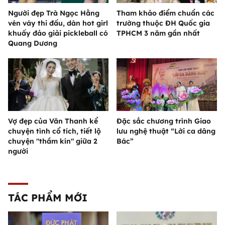
Người đẹp Trà Ngọc Hằng
Tham khảo điểm chuẩn các
vén váy thi đấu, dàn hot girl
trường thuộc ĐH Quốc gia
khuấy đảo giải pickleball có
TPHCM 3 năm gần nhất
Quang Dương
Vợ đẹp của Văn Thanh kể
Đặc sắc chương trình Giao
chuyện tình cổ tích, tiết lộ
lưu nghệ thuật “Lời ca dâng
chuyện "thầm kín" giữa 2
Bác”
người
TÁC PHẨM MỚI