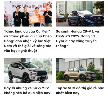
"Khúc lãng du của Cụ Mén"
So sánh Honda CR-V L và
và "Cuộc phiêu du của Chép
CR-V RS 2025: Động cơ
Hồng" đón nhận kỷ lục Việt
Hybrid hay xăng truyền
Nam và thế giới về sáng tác
thống?
văn học nghệ thuật
Đây là những xe SUV/MPV
Top xe SUV đô thị giá rẻ bậc
không nên bỏ qua hiện nay
nhất hiện nay