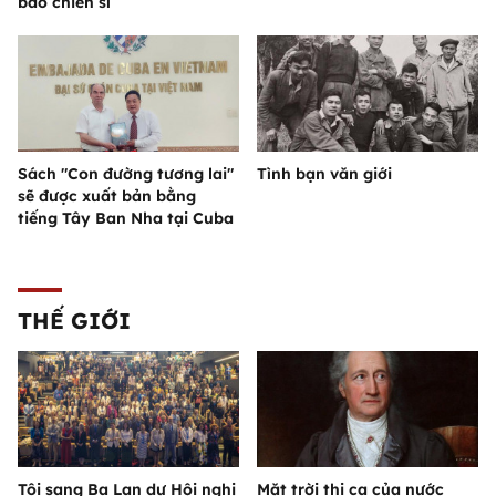
báo chiến sĩ
Sách "Con đường tương lai"
Tình bạn văn giới
sẽ được xuất bản bằng
tiếng Tây Ban Nha tại Cuba
THẾ GIỚI
Tôi sang Ba Lan dự Hội nghị
Mặt trời thi ca của nước