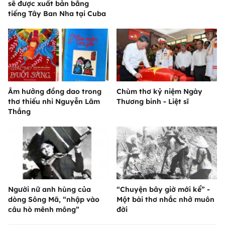
sẽ được xuất bản bằng
tiếng Tây Ban Nha tại Cuba
Âm hưởng đồng dao trong
Chùm thơ kỷ niệm Ngày
thơ thiếu nhi Nguyễn Lãm
Thương binh - Liệt sĩ
Thắng
Người nữ anh hùng của
“Chuyện bây giờ mới kể” -
dòng Sông Mã, “nhập vào
Một bài thơ nhắc nhở muôn
câu hò mênh mông”
đời