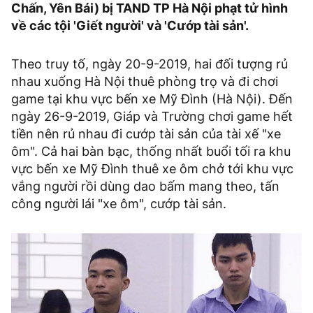
Chấn, Yên Bái) bị TAND TP Hà Nội phạt tử hình
về các tội 'Giết người' và 'Cướp tài sản'.
Theo truy tố, ngày 20-9-2019, hai đối tượng rủ
nhau xuống Hà Nội thuê phòng trọ và đi chơi
game tại khu vực bến xe Mỹ Đình (Hà Nội). Đến
ngày 26-9-2019, Giáp và Trường chơi game hết
tiền nên rủ nhau đi cướp tài sản của tài xế "xe
ôm". Cả hai bàn bạc, thống nhất buổi tối ra khu
vực bến xe Mỹ Đình thuê xe ôm chở tới khu vực
vắng người rồi dùng dao bấm mang theo, tấn
công người lái "xe ôm", cướp tài sản.