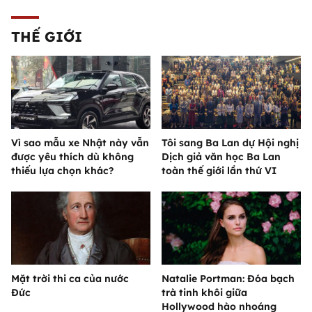
THẾ GIỚI
Vì sao mẫu xe Nhật này vẫn
Tôi sang Ba Lan dự Hội nghị
được yêu thích dù không
Dịch giả văn học Ba Lan
thiếu lựa chọn khác?
toàn thế giới lần thứ VI
Mặt trời thi ca của nước
Natalie Portman: Đóa bạch
Đức
trà tinh khôi giữa
Hollywood hào nhoáng