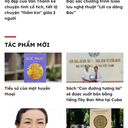
Vợ đẹp của Văn Thanh kể
Đặc sắc chương trình Giao
chuyện tình cổ tích, tiết lộ
lưu nghệ thuật “Lời ca dâng
chuyện "thầm kín" giữa 2
Bác”
người
TÁC PHẨM MỚI
Tiểu sử của một huyền
Sách "Con đường tương lai"
thoại
sẽ được xuất bản bằng
tiếng Tây Ban Nha tại Cuba