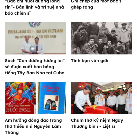
“Báo chí nuôi dưỡng lòng
Ghi chép của một bác sĩ
tin”- Bản lĩnh và trí tuệ nhà
ghép tạng
báo chiến sĩ
Sách "Con đường tương lai"
Tình bạn văn giới
sẽ được xuất bản bằng
tiếng Tây Ban Nha tại Cuba
Âm hưởng đồng dao trong
Chùm thơ kỷ niệm Ngày
thơ thiếu nhi Nguyễn Lãm
Thương binh - Liệt sĩ
Thắng