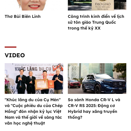
Thơ Bùi Biên Linh
Công trình kinh điển về lịch
sử tôn giáo Trung Quốc
trong thế kỷ XX
VIDEO
"Khúc lãng du của Cụ Mén"
So sánh Honda CR-V L và
và "Cuộc phiêu du của Chép
CR-V RS 2025: Động cơ
Hồng" đón nhận kỷ lục Việt
Hybrid hay xăng truyền
Nam và thế giới về sáng tác
thống?
văn học nghệ thuật