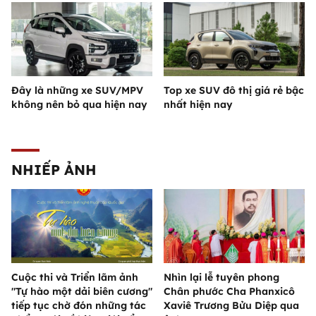
Đây là những xe SUV/MPV
Top xe SUV đô thị giá rẻ bậc
không nên bỏ qua hiện nay
nhất hiện nay
NHIẾP ẢNH
Cuộc thi và Triển lãm ảnh
Nhìn lại lễ tuyên phong
"Tự hào một dải biên cương"
Chân phước Cha Phanxicô
tiếp tục chờ đón những tác
Xaviê Trương Bửu Diệp qua