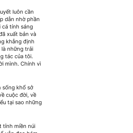
huyết luôn cần
hấp dẫn nhờ phần
i cá tính sáng
đã xuất bản và
áng khẳng định
là những trải
 tác của tôi.
i mình. Chính vì
m sống khổ sở
ề cuộc đời, về
iểu tại sao những
 tỉnh miền núi