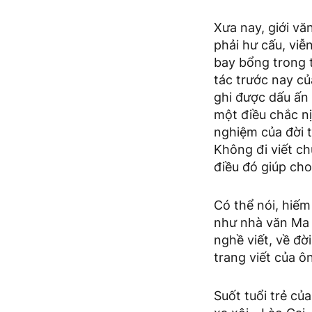
Xưa nay, giới vă
phải hư cấu, viễ
bay bổng trong t
tác trước nay c
ghi được dấu ấn 
một điều chắc nị
nghiệm của đời t
Không đi viết ch
điều đó giúp cho
Có thể nói, hiếm
như nhà văn Ma 
nghề viết, về đờ
trang viết của ô
Suốt tuổi trẻ củ