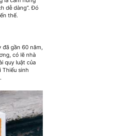
ng là cảm hứng
ch dễ dàng”. Đó
đến thế.
y đã gần 60 năm,
ơng, có lẽ nhà
i quy luật của
 Thiếu sinh
.