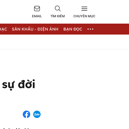
EMAIL
TÌM KIẾM
CHUYÊN MỤC
HẠC
SÂN KHẤU - ĐIỆN ẢNH
BẠN ĐỌC
sự đời