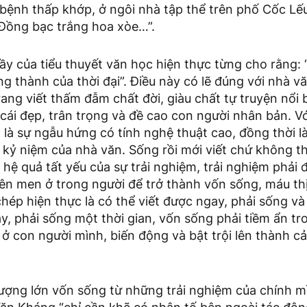
bệnh thấp khớp, ở ngôi nhà tập thể trên phố Cốc Lếu
 Đồng bạc trắng hoa xòe…”.
ầy của tiểu thuyết văn học hiện thực từng cho rằng: 
ng thành của thời đại”. Điều này có lẽ đúng với nhà 
ng viết thấm đẫm chất đời, giàu chất tự truyện nổi bậ
cái đẹp, trân trọng và đề cao con người nhân bản. V
 là sự ngẫu hứng có tính nghệ thuật cao, đồng thời l
 kỷ niệm của nhà văn. Sống rồi mới viết chứ không t
à hệ quả tất yếu của sự trải nghiệm, trải nghiệm phải 
lên men ở trong người để trở thành vốn sống, máu th
hép hiện thực là có thể viết được ngay, phải sống và
y, phải sống một thời gian, vốn sống phải tiềm ẩn t
 ở con người mình, biến động và bật trội lên thành 
ượng lớn vốn sống từ những trải nghiệm của chính mì