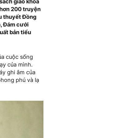
 sách giáo khoa
, hơn 200 truyện
ểu thuyết Đồng
n, Đám cưới
uất bản tiểu
của cuộc sống
ạy của mình.
áy ghi âm của
phong phú và lạ