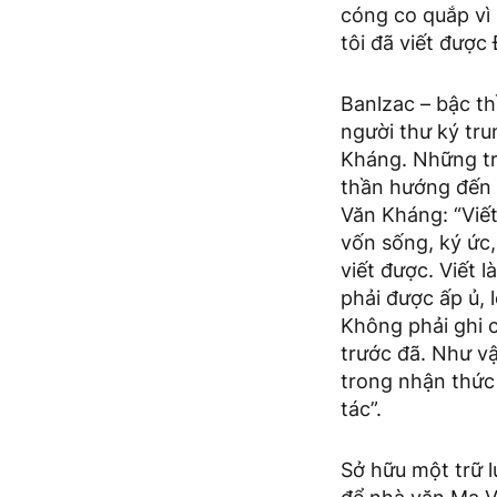
cóng co quắp vì 
tôi đã viết được
Banlzac – bậc th
người thư ký tru
Kháng. Những tra
thần hướng đến 
Văn Kháng: “Viết
vốn sống, ký ức,
viết được. Viết l
phải được ấp ủ, 
Không phải ghi c
trước đã. Như vậ
trong nhận thức
tác”.
Sở hữu một trữ l