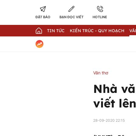
ĐẶT BÁO
BẠN ĐỌC VIẾT
HOTLINE
TIN TỨC
KIẾN TRÚC - QUY HOẠCH
VĂ
Văn thơ
Nhà vă
viết lê
28-09-2020 22:15