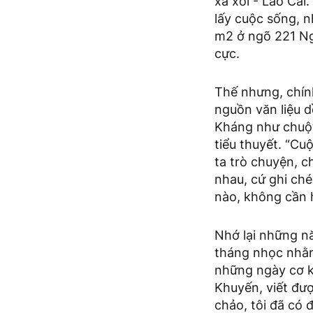
xa xôi - Lào Cai
lấy cuộc sống, n
m2 ở ngõ 221 Ng
cực.
Thế nhưng, chính
nguồn văn liệu d
Kháng như chuột 
tiểu thuyết. “C
ta trò chuyện, c
nhau, cứ ghi ché
nào, không cần 
Nhớ lại những n
tháng nhọc nhằn
những ngày cơ k
Khuyến, viết đư
chảo, tôi đã có 