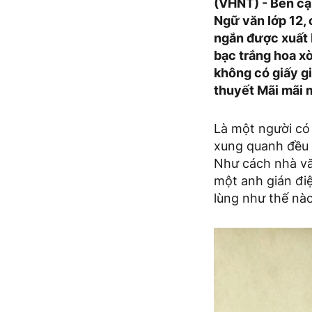
(VHNT) - Bên cạ
Ngữ văn lớp 12, 
ngắn được xuất 
bạc trắng hoa x
không có giấy gi
thuyết Mãi mãi m
Là một người có 
xung quanh đều 
Như cách nhà vă
một anh gián điệ
lùng như thế nào