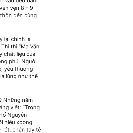
khổ vẫn đeo bám
vẻn vẹn 8 – 9
 thốn đến cùng
lại chính là
 Thi thì “Ma Văn
 chất liệu của
ong phú. Người
ẻ, yêu thương
lạ lùng như thế
 ký Những năm
ng viết: “Trong
phố Nguyễn
ồi niêu xoong
rét, chân tay tê