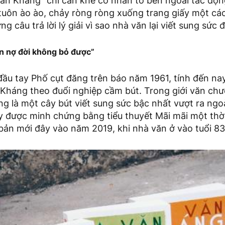
ăn Kháng “chỉ cần khẽ có nhân tố bên ngoài tác độ
 tuôn ào ào, chảy ròng ròng xuống trang giấy một cá
g câu trả lời lý giải vì sao nhà văn lại viết sung sức 
n nợ đời không bỏ được”
đầu tay Phố cụt đăng trên báo năm 1961, tính đến na
Kháng theo đuổi nghiệp cầm bút. Trong giới văn chư
 là một cây bút viết sung sức bậc nhất vượt ra ngoà
ày được minh chứng bằng tiểu thuyết Mãi mãi một thời
bản mới đây vào năm 2019, khi nhà văn ở vào tuổi 83