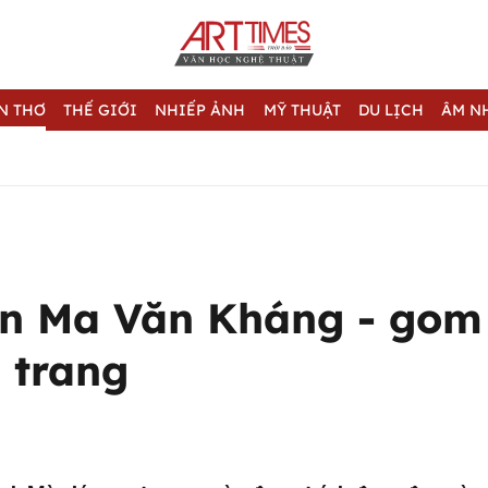
N THƠ
THẾ GIỚI
NHIẾP ẢNH
MỸ THUẬT
DU LỊCH
ÂM N
n Ma Văn Kháng - gom 
n trang