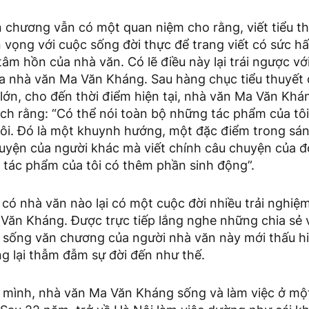
n chương vẫn có một quan niệm cho rằng, viết tiểu t
n vọng với cuộc sống đời thực để trang viết có sức 
âm hồn của nhà văn. Có lẽ điều này lại trái ngược vớ
ủa nhà văn Ma Văn Kháng. Sau hàng chục tiểu thuyết 
lớn, cho đến thời điểm hiện tại, nhà văn Ma Văn Kh
ch rằng: “Có thể nói toàn bộ những tác phẩm của tôi 
ôi. Đó là một khuynh hướng, một đặc điểm trong sáng
uyện của người khác mà viết chính câu chuyện của đờ
 tác phẩm của tôi có thêm phần sinh động”.
 có nhà văn nào lại có một cuộc đời nhiều trải nghiệ
Văn Kháng. Được trực tiếp lắng nghe những chia sẻ v
i sống văn chương của người nhà văn này mới thấu h
ng lại thẫm đẫm sự đời đến như thế.
a mình, nhà văn Ma Văn Kháng sống và làm việc ở một