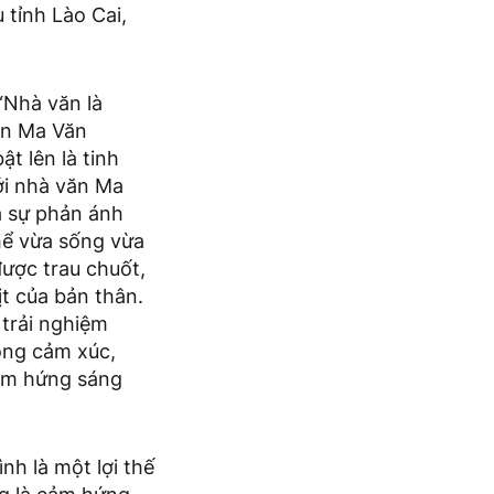
 tỉnh Lào Cai,
“Nhà văn là
văn Ma Văn
t lên là tinh
ới nhà văn Ma
à sự phản ánh
hể vừa sống vừa
được trau chuốt,
ịt của bản thân.
 trải nghiệm
rong cảm xúc,
cảm hứng sáng
nh là một lợi thế