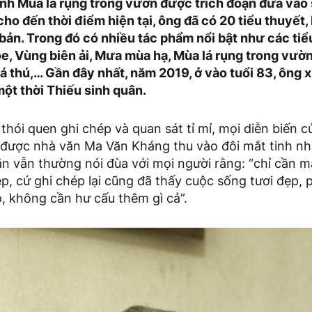
nh Mùa lá rụng trong vườn được trích đoạn đưa vào
cho đến thời điểm hiện tại, ông đã có 20 tiểu thuyết
bản. Trong đó có nhiều tác phẩm nổi bật như các ti
òe, Vùng biên ải, Mưa mùa hạ, Mùa lá rụng trong vườ
á thú,… Gần đây nhất, năm 2019, ở vào tuổi 83, ông x
ột thời Thiếu sinh quân.
thói quen ghi chép và quan sát tỉ mỉ, mọi diễn biến 
được nhà văn Ma Văn Kháng thu vào đôi mắt tinh nh
n vẫn thường nói đùa với mọi người rằng: “chỉ cần m
p, cứ ghi chép lại cũng đã thấy cuộc sống tươi đẹp, 
, không cần hư cấu thêm gì cả”.