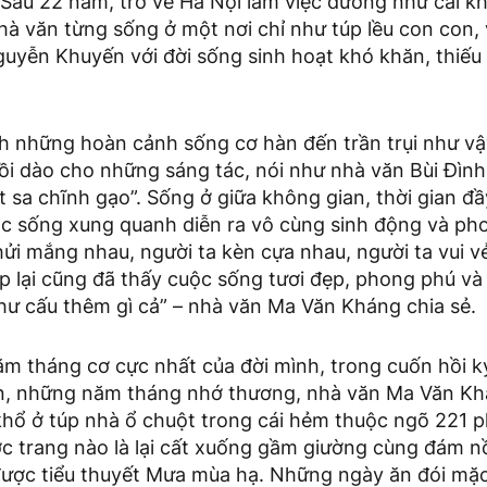
. Sau 22 năm, trở về Hà Nội làm việc dường như cái 
hà văn từng sống ở một nơi chỉ như túp lều con con, 
uyễn Khuyến với đời sống sinh hoạt khó khăn, thiếu
 những hoàn cảnh sống cơ hàn đến trần trụi như vậy 
ồi dào cho những sáng tác, nói như nhà văn Bùi Đình
sa chĩnh gạo”. Sống ở giữa không gian, thời gian đầy
uộc sống xung quanh diễn ra vô cùng sinh động và ph
hửi mắng nhau, người ta kèn cựa nhau, người ta vui v
p lại cũng đã thấy cuộc sống tươi đẹp, phong phú và 
hư cấu thêm gì cả” – nhà văn Ma Văn Kháng chia sẻ.
ăm tháng cơ cực nhất của đời mình, trong cuốn hồi
, những năm tháng nhớ thương, nhà văn Ma Văn Khá
hổ ở túp nhà ổ chuột trong cái hẻm thuộc ngõ 221 
ợc trang nào là lại cất xuống gầm giường cùng đám n
được tiểu thuyết Mưa mùa hạ. Những ngày ăn đói mặc 