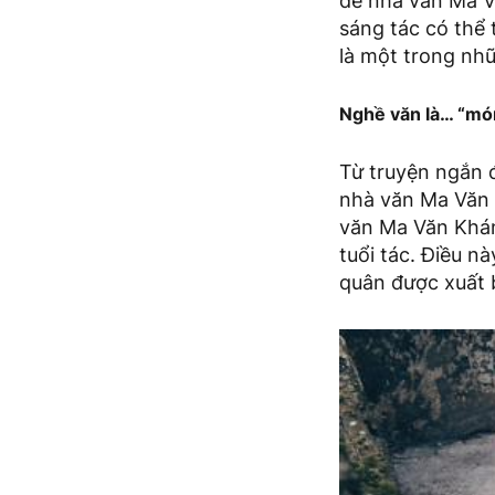
để nhà văn Ma V
sáng tác có thể
là một trong nhữn
Nghề văn là… “mó
Từ truyện ngắn 
nhà văn Ma Văn 
văn Ma Văn Kháng
tuổi tác. Điều n
quân được xuất 