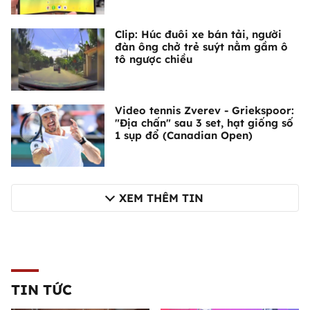
Clip: Húc đuôi xe bán tải, người
đàn ông chở trẻ suýt nằm gầm ô
tô ngược chiều
Video tennis Zverev - Griekspoor:
"Địa chấn" sau 3 set, hạt giống số
1 sụp đổ (Canadian Open)
XEM THÊM TIN
TIN TỨC