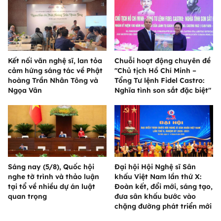
Kết nối văn nghệ sĩ, lan tỏa
Chuỗi hoạt động chuyên đề
cảm hứng sáng tác về Phật
"Chủ tịch Hồ Chí Minh –
hoàng Trần Nhân Tông và
Tổng Tư lệnh Fidel Castro:
Ngọa Vân
Nghĩa tình son sắt đặc biệt"
Sáng nay (5/8), Quốc hội
Đại hội Hội Nghệ sĩ Sân
nghe tờ trình và thảo luận
khấu Việt Nam lần thứ X:
tại tổ về nhiều dự án luật
Đoàn kết, đổi mới, sáng tạo,
quan trọng
đưa sân khấu bước vào
chặng đường phát triển mới