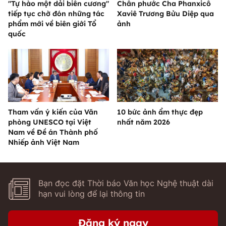
"Tự hào một dải biên cương"
Chân phước Cha Phanxicô
tiếp tục chờ đón những tác
Xaviê Trương Bửu Diệp qua
phẩm mới về biên giới Tổ
ảnh
quốc
Tham vấn ý kiến của Văn
10 bức ảnh ẩm thực đẹp
phòng UNESCO tại Việt
nhất năm 2026
Nam về Đề án Thành phố
Nhiếp ảnh Việt Nam
Bạn đọc đặt Thời báo Văn học Nghệ thuật dài
hạn vui lòng để lại thông tin
Đăng ký ngay