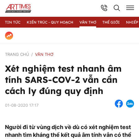
TIN TỨC
KIẾN TRÚC - QUY HOẠCH
VĂN THƠ
THẾ GIỚI
NHIẾP
TRANG CHỦ
VĂN THƠ
Xét nghiệm test nhanh âm
tính SARS-COV-2 vẫn cần
cách ly đúng quy định
01-08-2020 17:17
Người đi từ vùng dịch về dù có xét nghiệm test
nhanh tìm kháng thể kết quả âm tính vẫn có thể