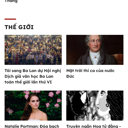
Thắng
THẾ GIỚI
Tôi sang Ba Lan dự Hội nghị
Mặt trời thi ca của nước
Dịch giả văn học Ba Lan
Đức
toàn thế giới lần thứ VI
Natalie Portman: Đóa bạch
Truyện ngắn Hoa tử đằng -