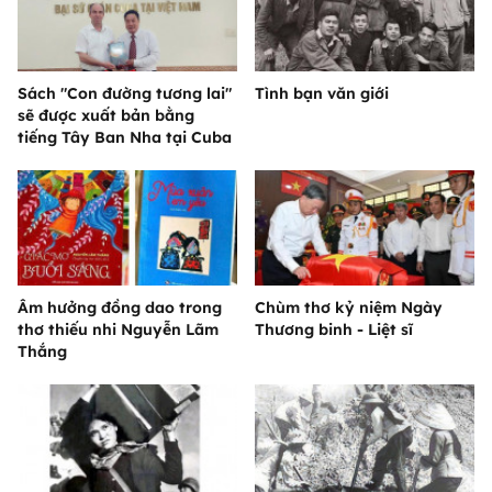
Sách "Con đường tương lai"
Tình bạn văn giới
sẽ được xuất bản bằng
tiếng Tây Ban Nha tại Cuba
Âm hưởng đồng dao trong
Chùm thơ kỷ niệm Ngày
thơ thiếu nhi Nguyễn Lãm
Thương binh - Liệt sĩ
Thắng