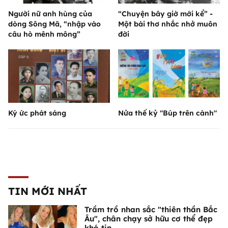
Người nữ anh hùng của
“Chuyện bây giờ mới kể” -
dòng Sông Mã, “nhập vào
Một bài thơ nhắc nhở muôn
câu hò mênh mông”
đời
Ký ức phát sáng
Nửa thế kỷ "Búp trên cành"
TIN MỚI NHẤT
Trầm trồ nhan sắc "thiên thần Bắc
Âu", chân chạy sở hữu cơ thể đẹp
khó tin