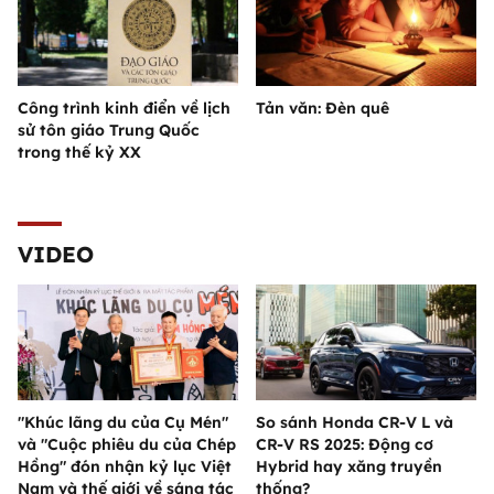
Công trình kinh điển về lịch
Tản văn: Đèn quê
sử tôn giáo Trung Quốc
trong thế kỷ XX
VIDEO
"Khúc lãng du của Cụ Mén"
So sánh Honda CR-V L và
và "Cuộc phiêu du của Chép
CR-V RS 2025: Động cơ
Hồng" đón nhận kỷ lục Việt
Hybrid hay xăng truyền
Nam và thế giới về sáng tác
thống?