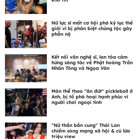
Nữ lực sĩ mất cơ hội phá kỷ lục thế
giới vì bị phân biệt chủng tộc gây
phẫn nộ
Kết nối văn nghệ sĩ, lan tỏa cảm
hứng sáng tác về Phật hoàng Trần
Nhân Tông và Ngọa Vân
Môn thể thao "ăn đứt" pickleball ở
Anh, bị tố phá hoại hạnh phúc vì
người chơi ngoại tình
"Nữ thần bắn cung" Thái Lan
chiếm sóng mạng xã hội & cú lừa
triệu view