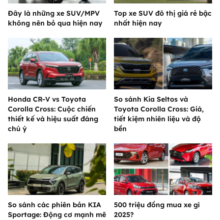
Đây là những xe SUV/MPV
Top xe SUV đô thị giá rẻ bậc
không nên bỏ qua hiện nay
nhất hiện nay
Honda CR-V vs Toyota
So sánh Kia Seltos và
Corolla Cross: Cuộc chiến
Toyota Corolla Cross: Giá,
thiết kế và hiệu suất đáng
tiết kiệm nhiên liệu và độ
chú ý
bền
So sánh các phiên bản KIA
500 triệu đồng mua xe gì
Sportage: Động cơ mạnh mẽ
2025?