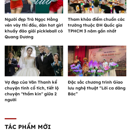
Người đẹp Trà Ngọc Hằng
Tham khảo điểm chuẩn các
vén váy thi đấu, dàn hot girl
trường thuộc ĐH Quốc gia
khuấy đảo giải pickleball có
TPHCM 3 năm gần nhất
Quang Dương
Vợ đẹp của Văn Thanh kể
Đặc sắc chương trình Giao
chuyện tình cổ tích, tiết lộ
lưu nghệ thuật “Lời ca dâng
chuyện "thầm kín" giữa 2
Bác”
người
TÁC PHẨM MỚI