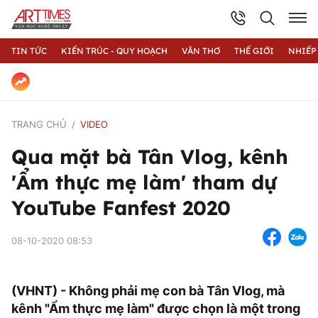
TIN TỨC
KIẾN TRÚC - QUY HOẠCH
VĂN THƠ
THẾ GIỚI
NHIẾP
TRANG CHỦ
VIDEO
Qua mặt bà Tân Vlog, kênh
'Ẩm thực mẹ làm' tham dự
YouTube Fanfest 2020
08-10-2020 08:53
(VHNT) - Không phải mẹ con bà Tân Vlog, mà
kênh "Ẩm thực mẹ làm" được chọn là một trong