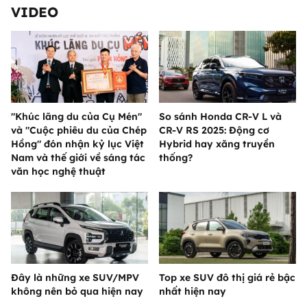
VIDEO
"Khúc lãng du của Cụ Mén"
So sánh Honda CR-V L và
và "Cuộc phiêu du của Chép
CR-V RS 2025: Động cơ
Hồng" đón nhận kỷ lục Việt
Hybrid hay xăng truyền
Nam và thế giới về sáng tác
thống?
văn học nghệ thuật
Đây là những xe SUV/MPV
Top xe SUV đô thị giá rẻ bậc
không nên bỏ qua hiện nay
nhất hiện nay