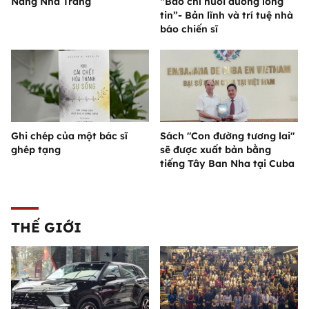
Nắng Nha Trang
“Báo chí nuôi dưỡng lòng
tin”- Bản lĩnh và trí tuệ nhà
báo chiến sĩ
Ghi chép của một bác sĩ
Sách "Con đường tương lai"
ghép tạng
sẽ được xuất bản bằng
tiếng Tây Ban Nha tại Cuba
THẾ GIỚI