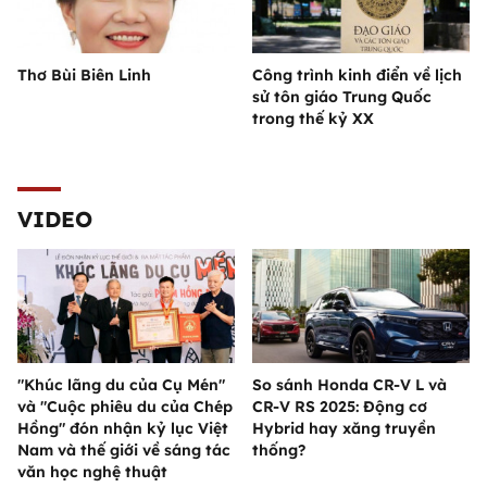
Thơ Bùi Biên Linh
Công trình kinh điển về lịch
sử tôn giáo Trung Quốc
trong thế kỷ XX
VIDEO
"Khúc lãng du của Cụ Mén"
So sánh Honda CR-V L và
và "Cuộc phiêu du của Chép
CR-V RS 2025: Động cơ
Hồng" đón nhận kỷ lục Việt
Hybrid hay xăng truyền
Nam và thế giới về sáng tác
thống?
văn học nghệ thuật