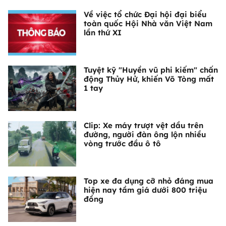
Về việc tổ chức Đại hội đại biểu
toàn quốc Hội Nhà văn Việt Nam
lần thứ XI
Tuyệt kỹ "Huyền vũ phi kiếm" chấn
động Thủy Hử, khiến Võ Tòng mất
1 tay
Clip: Xe máy trượt vệt dầu trên
đường, người đàn ông lộn nhiều
vòng trước đầu ô tô
Top xe đa dụng cỡ nhỏ đáng mua
hiện nay tầm giá dưới 800 triệu
đồng