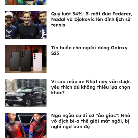
Quy luật 54%: Bí mật đưa Federer,
Nadal và Djokovic lên đỉnh lịch sử
tennis
Tin buồn cho người dùng Galaxy
S23
Vì sao mẫu xe Nhật này vẫn được
yêu thích dù không thiếu lựa chọn
khác?
Ngã ngửa cú đi cơ "ảo giác": Nhà
vô địch bi-a thế giới mất ngôi, bị
nghi ngờ bán độ