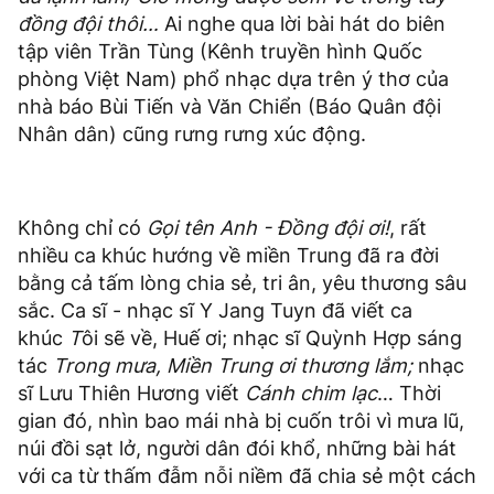
đồng đội thôi…
Ai nghe qua lời bài hát do biên
tập viên Trần Tùng (Kênh truyền hình Quốc
phòng Việt Nam) phổ nhạc dựa trên ý thơ của
nhà báo Bùi Tiến và Văn Chiển (Báo Quân đội
Nhân dân) cũng rưng rưng xúc động.
Không chỉ có
Gọi tên Anh - Đồng đội ơi!
, rất
nhiều ca khúc hướng về miền Trung đã ra đời
bằng cả tấm lòng chia sẻ, tri ân, yêu thương sâu
sắc. Ca sĩ - nhạc sĩ Y Jang Tuyn đã viết ca
khúc
T
ôi sẽ về, Huế ơi; nhạc sĩ Quỳnh Hợp sáng
tác
Trong mưa, Miền Trung ơi thương lắm;
nhạc
sĩ Lưu Thiên Hương viết
Cánh chim lạc
… Thời
gian đó, nhìn bao mái nhà bị cuốn trôi vì mưa lũ,
núi đồi sạt lở, người dân đói khổ, những bài hát
với ca từ thấm đẫm nỗi niềm đã chia sẻ một cách