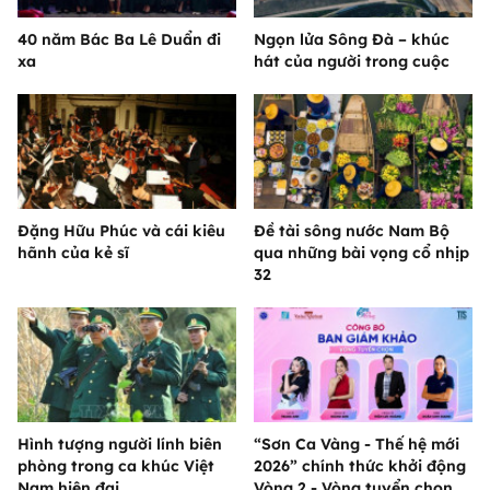
40 năm Bác Ba Lê Duẩn đi
Ngọn lửa Sông Đà – khúc
xa
hát của người trong cuộc
Đặng Hữu Phúc và cái kiêu
Đề tài sông nước Nam Bộ
hãnh của kẻ sĩ
qua những bài vọng cổ nhịp
32
Hình tượng người lính biên
“Sơn Ca Vàng - Thế hệ mới
phòng trong ca khúc Việt
2026” chính thức khởi động
Nam hiện đại
Vòng 2 - Vòng tuyển chọn