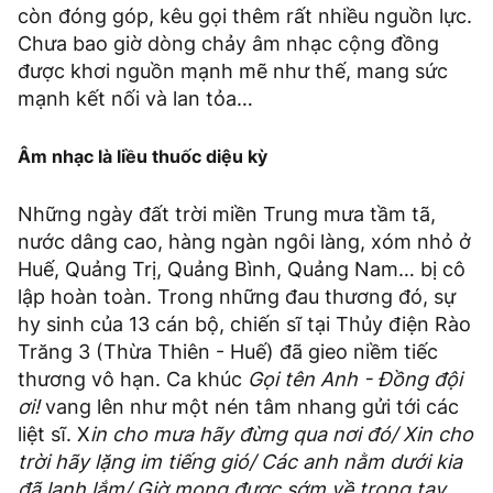
còn đóng góp, kêu gọi thêm rất nhiều nguồn lực.
Chưa bao giờ dòng chảy âm nhạc cộng đồng
được khơi nguồn mạnh mẽ như thế, mang sức
mạnh kết nối và lan tỏa…
Âm nhạc là liều thuốc diệu kỳ
Những ngày đất trời miền Trung mưa tầm tã,
nước dâng cao, hàng ngàn ngôi làng, xóm nhỏ ở
Huế, Quảng Trị, Quảng Bình, Quảng Nam… bị cô
lập hoàn toàn. Trong những đau thương đó, sự
hy sinh của 13 cán bộ, chiến sĩ tại Thủy điện Rào
Trăng 3 (Thừa Thiên - Huế) đã gieo niềm tiếc
thương vô hạn. Ca khúc
Gọi tên Anh - Đồng đội
ơi!
vang lên như một nén tâm nhang gửi tới các
liệt sĩ. X
in cho mưa hãy đừng qua nơi đó/ Xin cho
trời hãy lặng im tiếng gió/ Các anh nằm dưới kia
đã lạnh lắm/ Giờ mong được sớm về trong tay