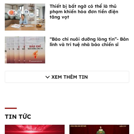
Thiết bị bất ngờ có thể là thủ
phạm khiến hóa đơn tiền điện
tăng vọt
“Báo chí nuôi dưỡng lòng tin”- Bản
lĩnh và trí tuệ nhà báo chiến sĩ
XEM THÊM TIN
TIN TỨC