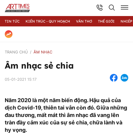
TIN TỨC
KIẾN TRÚC - QUY HOẠCH
VĂN THƠ
THẾ GIỚI
NHIẾP
TRANG CHỦ
ÂM NHẠC
Âm nhạc sẻ chia
05-01-2021 15:17
Năm 2020 là một năm biến động. Hậu quả của
dịch Covid-19, thiên tai vẫn còn đó. Giữa những
đau thương, mất mát thì âm nhạc đã vang lên
tràn đầy cảm xúc của sự sẻ chia, chữa lành và
hy vọng.