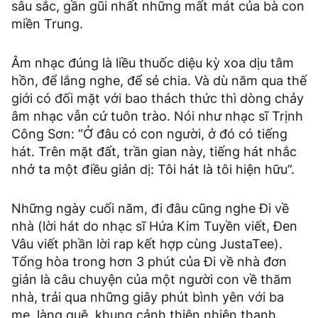
sâu sắc, gần gũi nhất những mất mát của bà con
miền Trung.
Âm nhạc đúng là liều thuốc diệu kỳ xoa dịu tâm
hồn, để lắng nghe, để sẻ chia. Và dù năm qua thế
giới có đối mặt với bao thách thức thì dòng chảy
âm nhạc vẫn cứ tuôn trào. Nói như nhạc sĩ Trịnh
Công Sơn: “Ở đâu có con người, ở đó có tiếng
hát. Trên mặt đất, trần gian này, tiếng hát nhắc
nhở ta một điều giản dị: Tôi hát là tôi hiện hữu”.
Những ngày cuối năm, đi đâu cũng nghe Đi về
nhà (lời hát do nhạc sĩ Hứa Kim Tuyền viết, Đen
Vâu viết phần lời rap kết hợp cùng JustaTee).
Tổng hòa trong hơn 3 phút của Đi về nhà đơn
giản là câu chuyện của một người con về thăm
nhà, trải qua những giây phút bình yên với ba
mẹ, làng quê, khung cảnh thiên nhiên thanh