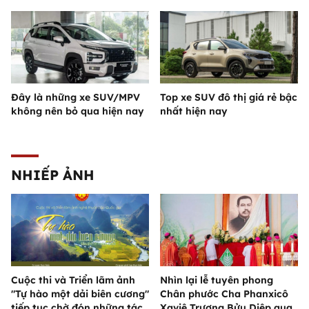
Đây là những xe SUV/MPV
Top xe SUV đô thị giá rẻ bậc
không nên bỏ qua hiện nay
nhất hiện nay
NHIẾP ẢNH
Cuộc thi và Triển lãm ảnh
Nhìn lại lễ tuyên phong
"Tự hào một dải biên cương"
Chân phước Cha Phanxicô
tiếp tục chờ đón những tác
Xaviê Trương Bửu Diệp qua