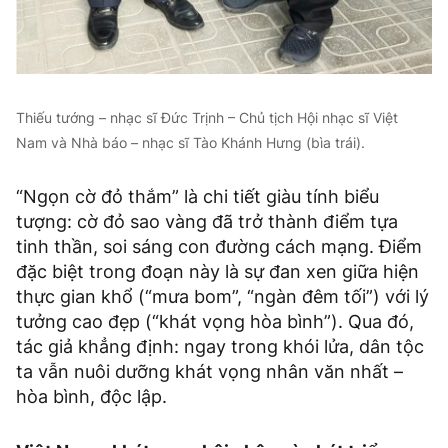
Thiếu tướng – nhạc sĩ Đức Trịnh – Chủ tịch Hội nhạc sĩ Việt
Nam và Nhà báo – nhạc sĩ Tào Khánh Hưng (bìa trái).
“Ngọn cờ đỏ thắm” là chi tiết giàu tính biểu
tượng: cờ đỏ sao vàng đã trở thành điểm tựa
tinh thần, soi sáng con đường cách mạng. Điểm
đặc biệt trong đoạn này là sự đan xen giữa hiện
thực gian khổ (“mưa bom”, “ngàn đêm tối”) với lý
tưởng cao đẹp (“khát vọng hòa bình”). Qua đó,
tác giả khẳng định: ngay trong khói lửa, dân tộc
ta vẫn nuôi dưỡng khát vọng nhân văn nhất –
hòa bình, độc lập.