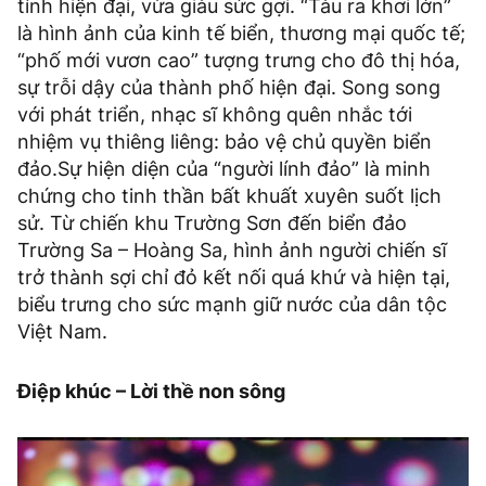
tính hiện đại, vừa giàu sức gợi. “Tàu ra khơi lớn”
là hình ảnh của kinh tế biển, thương mại quốc tế;
“phố mới vươn cao” tượng trưng cho đô thị hóa,
sự trỗi dậy của thành phố hiện đại. Song song
với phát triển, nhạc sĩ không quên nhắc tới
nhiệm vụ thiêng liêng: bảo vệ chủ quyền biển
đảo.Sự hiện diện của “người lính đảo” là minh
chứng cho tinh thần bất khuất xuyên suốt lịch
sử. Từ chiến khu Trường Sơn đến biển đảo
Trường Sa – Hoàng Sa, hình ảnh người chiến sĩ
trở thành sợi chỉ đỏ kết nối quá khứ và hiện tại,
biểu trưng cho sức mạnh giữ nước của dân tộc
Việt Nam.
Điệp khúc – Lời thề non sông