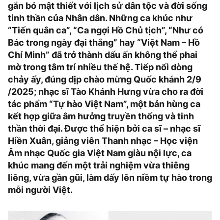
gắn bó mật thiết với lịch sử dân tộc và đời sống
tinh thần của Nhân dân. Những ca khúc như
“Tiến quân ca”, “Ca ngợi Hồ Chủ tịch”, “Như có
Bác trong ngày đại thắng” hay “Việt Nam – Hồ
Chí Minh” đã trở thành dấu ấn không thể phai
mờ trong tâm trí nhiều thế hệ. Tiếp nối dòng
chảy ấy, đúng dịp chào mừng Quốc khánh 2/9
/2025; nhạc sĩ Tào Khánh Hưng vừa cho ra đời
tác phẩm “Tự hào Việt Nam”, một bản hùng ca
kết hợp giữa âm hưởng truyền thống và tinh
thần thời đại. Được thể hiện bởi ca sĩ – nhạc sĩ
Hiền Xuân, giảng viên Thanh nhạc – Học viện
Âm nhạc Quốc gia Việt Nam giàu nội lực, ca
khúc mang đến một trải nghiệm vừa thiêng
liêng, vừa gần gũi, làm dấy lên niềm tự hào trong
mỗi người Việt.