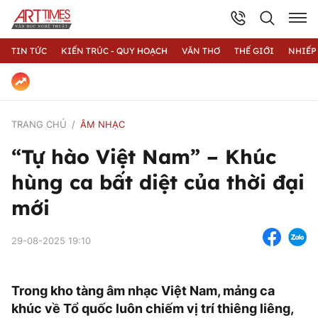
TIN TỨC
KIẾN TRÚC - QUY HOẠCH
VĂN THƠ
THẾ GIỚI
NHIẾP
TRANG CHỦ
ÂM NHẠC
“Tự hào Việt Nam” – Khúc
hùng ca bất diệt của thời đại
mới
29-08-2025 19:10
Trong kho tàng âm nhạc Việt Nam, mảng ca
khúc về Tổ quốc luôn chiếm vị trí thiêng liêng,