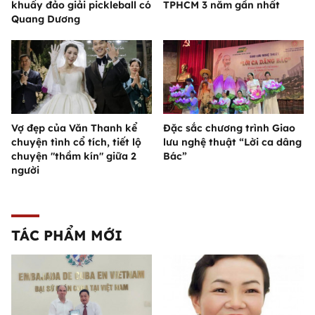
khuấy đảo giải pickleball có
TPHCM 3 năm gần nhất
Quang Dương
Vợ đẹp của Văn Thanh kể
Đặc sắc chương trình Giao
chuyện tình cổ tích, tiết lộ
lưu nghệ thuật “Lời ca dâng
chuyện "thầm kín" giữa 2
Bác”
người
TÁC PHẨM MỚI