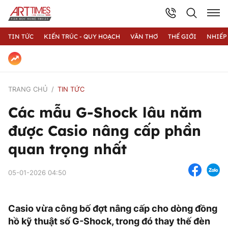
TIN TỨC
KIẾN TRÚC - QUY HOẠCH
VĂN THƠ
THẾ GIỚI
NHIẾP
TRANG CHỦ
TIN TỨC
Các mẫu G-Shock lâu năm
được Casio nâng cấp phần
quan trọng nhất
05-01-2026 04:50
Casio vừa công bố đợt nâng cấp cho dòng đồng
hồ kỹ thuật số G-Shock, trong đó thay thế đèn