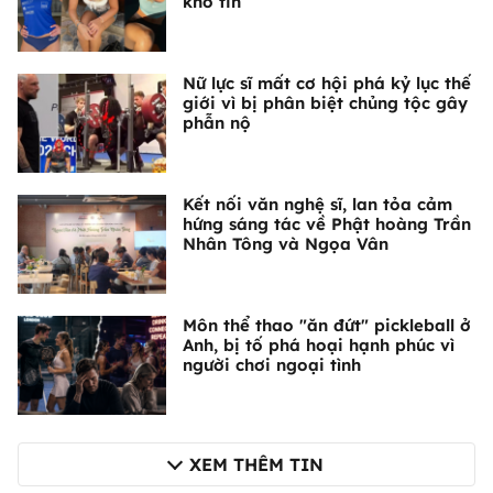
khó tin
Nữ lực sĩ mất cơ hội phá kỷ lục thế
giới vì bị phân biệt chủng tộc gây
phẫn nộ
Kết nối văn nghệ sĩ, lan tỏa cảm
hứng sáng tác về Phật hoàng Trần
Nhân Tông và Ngọa Vân
Môn thể thao "ăn đứt" pickleball ở
Anh, bị tố phá hoại hạnh phúc vì
người chơi ngoại tình
XEM THÊM TIN