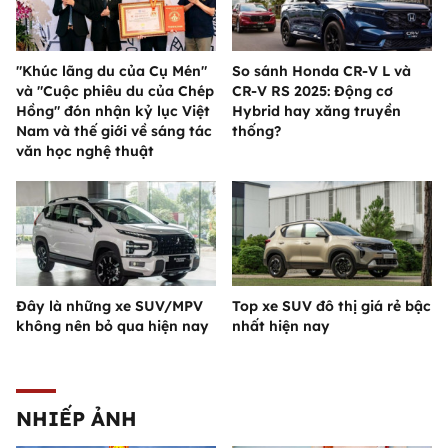
"Khúc lãng du của Cụ Mén"
So sánh Honda CR-V L và
và "Cuộc phiêu du của Chép
CR-V RS 2025: Động cơ
Hồng" đón nhận kỷ lục Việt
Hybrid hay xăng truyền
Nam và thế giới về sáng tác
thống?
văn học nghệ thuật
Đây là những xe SUV/MPV
Top xe SUV đô thị giá rẻ bậc
không nên bỏ qua hiện nay
nhất hiện nay
NHIẾP ẢNH