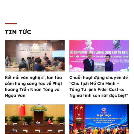
TIN TỨC
Kết nối văn nghệ sĩ, lan tỏa
Chuỗi hoạt động chuyên đề
cảm hứng sáng tác về Phật
"Chủ tịch Hồ Chí Minh –
hoàng Trần Nhân Tông và
Tổng Tư lệnh Fidel Castro:
Ngọa Vân
Nghĩa tình son sắt đặc biệt"