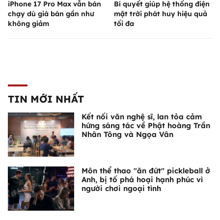
iPhone 17 Pro Max vẫn bán
Bí quyết giúp hệ thống điện
chạy dù giá bán gần như
mặt trời phát huy hiệu quả
không giảm
tối đa
TIN MỚI NHẤT
Kết nối văn nghệ sĩ, lan tỏa cảm
hứng sáng tác về Phật hoàng Trần
Nhân Tông và Ngọa Vân
Môn thể thao "ăn đứt" pickleball ở
Anh, bị tố phá hoại hạnh phúc vì
người chơi ngoại tình