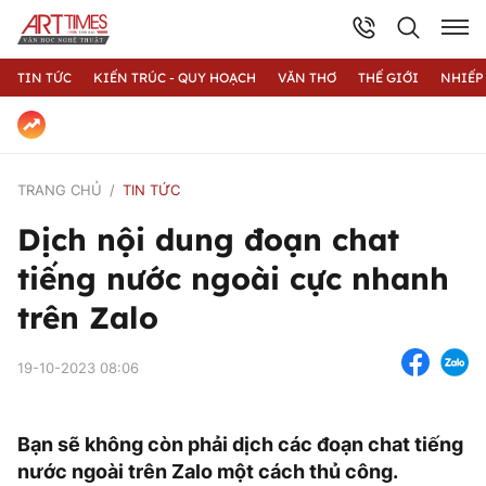
TIN TỨC
KIẾN TRÚC - QUY HOẠCH
VĂN THƠ
THẾ GIỚI
NHIẾP
TRANG CHỦ
TIN TỨC
Dịch nội dung đoạn chat
tiếng nước ngoài cực nhanh
trên Zalo
19-10-2023 08:06
Bạn sẽ không còn phải dịch các đoạn chat tiếng
nước ngoài trên Zalo một cách thủ công.