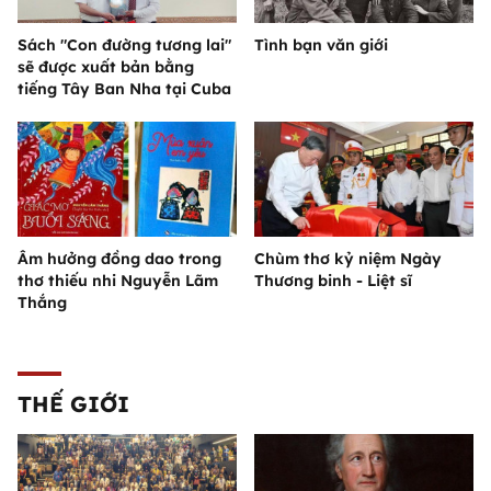
Sách "Con đường tương lai"
Tình bạn văn giới
sẽ được xuất bản bằng
tiếng Tây Ban Nha tại Cuba
Âm hưởng đồng dao trong
Chùm thơ kỷ niệm Ngày
thơ thiếu nhi Nguyễn Lãm
Thương binh - Liệt sĩ
Thắng
THẾ GIỚI