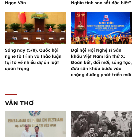
Ngọa Vân
Nghĩa tình son sắt đặc biệt"
Sáng nay (5/8), Quốc hội
Đại hội Hội Nghệ sĩ Sân
nghe tờ trình và thảo luận
khấu Việt Nam lần thứ X:
tại tổ về nhiều dự án luật
Đoàn kết, đổi mới, sáng tạo,
quan trọng
đưa sân khấu bước vào
chặng đường phát triển mới
VĂN THƠ