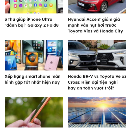
3 thứ giúp iPhone Ultra
Hyundai Accent giảm giá
"đánh bại" Galaxy Z Fold8
mạnh vẫn hụt hơi trước
Toyota Vios và Honda City
Xếp hạng smartphone màn
Honda BR-V vs Toyota Veloz
hình gập tốt nhất hiện nay
Cross: Hiện đại tiện nghi
hay an toàn vượt trội?