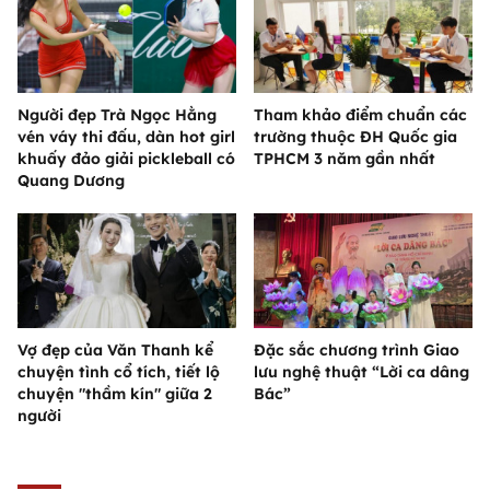
Người đẹp Trà Ngọc Hằng
Tham khảo điểm chuẩn các
vén váy thi đấu, dàn hot girl
trường thuộc ĐH Quốc gia
khuấy đảo giải pickleball có
TPHCM 3 năm gần nhất
Quang Dương
Vợ đẹp của Văn Thanh kể
Đặc sắc chương trình Giao
chuyện tình cổ tích, tiết lộ
lưu nghệ thuật “Lời ca dâng
chuyện "thầm kín" giữa 2
Bác”
người