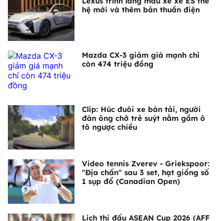
Lexus trình làng mẫu xe xe ES thế
hệ mới và thêm bản thuần điện
Mazda CX-3 giảm giá mạnh chỉ
còn 474 triệu đồng
Clip: Húc đuôi xe bán tải, người
đàn ông chở trẻ suýt nằm gầm ô
tô ngược chiều
Video tennis Zverev - Griekspoor:
"Địa chấn" sau 3 set, hạt giống số
1 sụp đổ (Canadian Open)
Lịch thi đấu ASEAN Cup 2026 (AFF