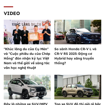
VIDEO
"Khúc lãng du của Cụ Mén"
So sánh Honda CR-V L và
và "Cuộc phiêu du của Chép
CR-V RS 2025: Động cơ
Hồng" đón nhận kỷ lục Việt
Hybrid hay xăng truyền
Nam và thế giới về sáng tác
thống?
văn học nghệ thuật
Đây là những xe SUV/MPV
Top xe SUV đô thị giá rẻ bậc