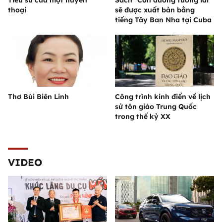
Tiểu sử của một huyền
Sách "Con đường tương lai"
thoại
sẽ được xuất bản bằng
tiếng Tây Ban Nha tại Cuba
Thơ Bùi Biên Linh
Công trình kinh điển về lịch
sử tôn giáo Trung Quốc
trong thế kỷ XX
VIDEO