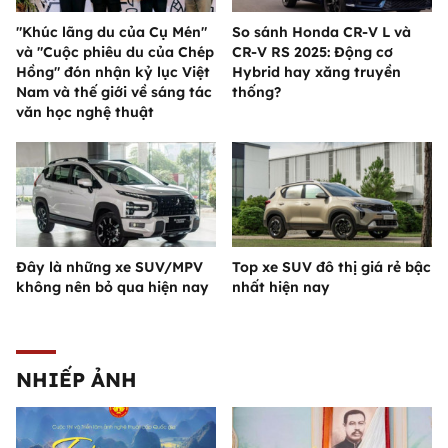
"Khúc lãng du của Cụ Mén"
So sánh Honda CR-V L và
và "Cuộc phiêu du của Chép
CR-V RS 2025: Động cơ
Hồng" đón nhận kỷ lục Việt
Hybrid hay xăng truyền
Nam và thế giới về sáng tác
thống?
văn học nghệ thuật
Đây là những xe SUV/MPV
Top xe SUV đô thị giá rẻ bậc
không nên bỏ qua hiện nay
nhất hiện nay
NHIẾP ẢNH