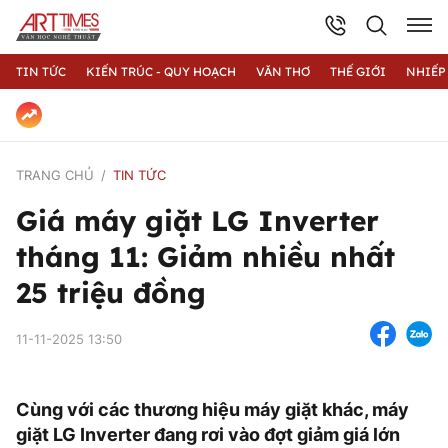
TIN TỨC
KIẾN TRÚC - QUY HOẠCH
VĂN THƠ
THẾ GIỚI
NHIẾP
TRANG CHỦ
TIN TỨC
Giá máy giặt LG Inverter
tháng 11: Giảm nhiều nhất
25 triệu đồng
11-11-2025 13:50
Cùng với các thương hiệu máy giặt khác, máy
giặt LG Inverter đang rơi vào đợt giảm giá lớn