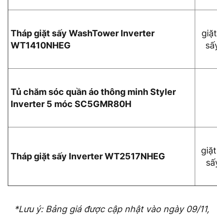
Tháp giặt sấy WashTower Inverter
giặt
WT1410NHEG
sấ
Tủ chăm sóc quần áo thông minh Styler
Inverter 5 móc SC5GMR80H
giặt
Tháp giặt sấy Inverter WT2517NHEG
sấ
*Lưu ý: Bảng giá được cập nhật vào ngày 09/11,