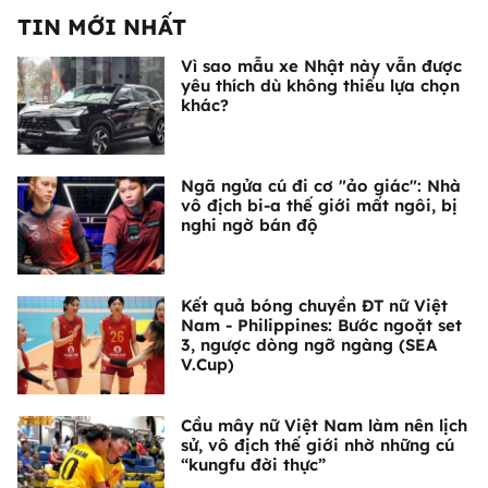
TIN MỚI NHẤT
Vì sao mẫu xe Nhật này vẫn được
yêu thích dù không thiếu lựa chọn
khác?
Ngã ngửa cú đi cơ "ảo giác": Nhà
vô địch bi-a thế giới mất ngôi, bị
nghi ngờ bán độ
Kết quả bóng chuyền ĐT nữ Việt
Nam - Philippines: Bước ngoặt set
3, ngược dòng ngỡ ngàng (SEA
V.Cup)
Cầu mây nữ Việt Nam làm nên lịch
sử, vô địch thế giới nhờ những cú
“kungfu đời thực”