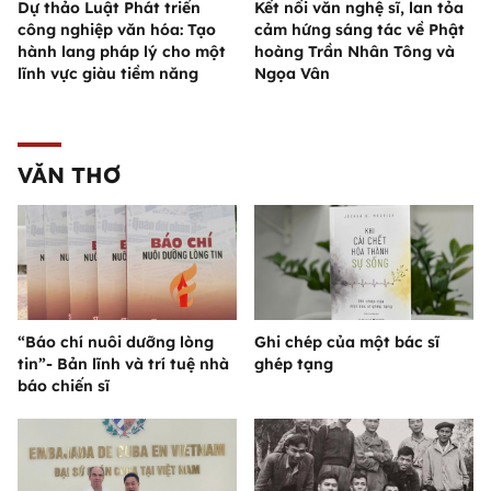
Dự thảo Luật Phát triển
Kết nối văn nghệ sĩ, lan tỏa
công nghiệp văn hóa: Tạo
cảm hứng sáng tác về Phật
hành lang pháp lý cho một
hoàng Trần Nhân Tông và
lĩnh vực giàu tiềm năng
Ngọa Vân
VĂN THƠ
“Báo chí nuôi dưỡng lòng
Ghi chép của một bác sĩ
tin”- Bản lĩnh và trí tuệ nhà
ghép tạng
báo chiến sĩ