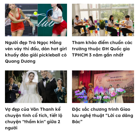
Người đẹp Trà Ngọc Hằng
Tham khảo điểm chuẩn các
vén váy thi đấu, dàn hot girl
trường thuộc ĐH Quốc gia
khuấy đảo giải pickleball có
TPHCM 3 năm gần nhất
Quang Dương
Vợ đẹp của Văn Thanh kể
Đặc sắc chương trình Giao
chuyện tình cổ tích, tiết lộ
lưu nghệ thuật “Lời ca dâng
chuyện "thầm kín" giữa 2
Bác”
người