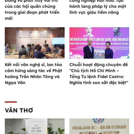
Đảng và phát huy vai trò
công nghiệp văn hóa: Tạo
của các hội quần chúng
hành lang pháp lý cho một
trong giai đoạn phát triển
lĩnh vực giàu tiềm năng
mới
Kết nối văn nghệ sĩ, lan tỏa
Chuỗi hoạt động chuyên đề
cảm hứng sáng tác về Phật
"Chủ tịch Hồ Chí Minh –
hoàng Trần Nhân Tông và
Tổng Tư lệnh Fidel Castro:
Ngọa Vân
Nghĩa tình son sắt đặc biệt"
VĂN THƠ