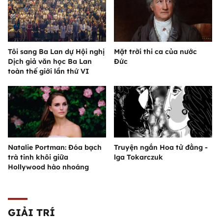
Tôi sang Ba Lan dự Hội nghị
Mặt trời thi ca của nước
Dịch giả văn học Ba Lan
Đức
toàn thế giới lần thứ VI
Natalie Portman: Đóa bạch
Truyện ngắn Hoa tử đằng -
trà tinh khôi giữa
lga Tokarczuk
Hollywood hào nhoáng
GIẢI TRÍ