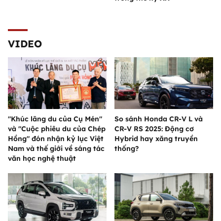
VIDEO
"Khúc lãng du của Cụ Mén"
So sánh Honda CR-V L và
và "Cuộc phiêu du của Chép
CR-V RS 2025: Động cơ
Hồng" đón nhận kỷ lục Việt
Hybrid hay xăng truyền
Nam và thế giới về sáng tác
thống?
văn học nghệ thuật