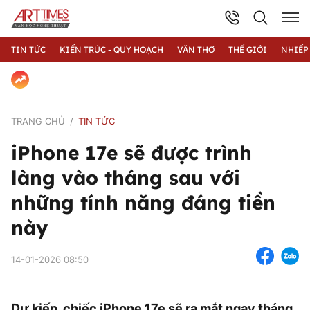
TIN TỨC
KIẾN TRÚC - QUY HOẠCH
VĂN THƠ
THẾ GIỚI
NHIẾP
TRANG CHỦ
TIN TỨC
iPhone 17e sẽ được trình
làng vào tháng sau với
những tính năng đáng tiền
này
14-01-2026 08:50
Dự kiến, chiếc iPhone 17e sẽ ra mắt ngay tháng