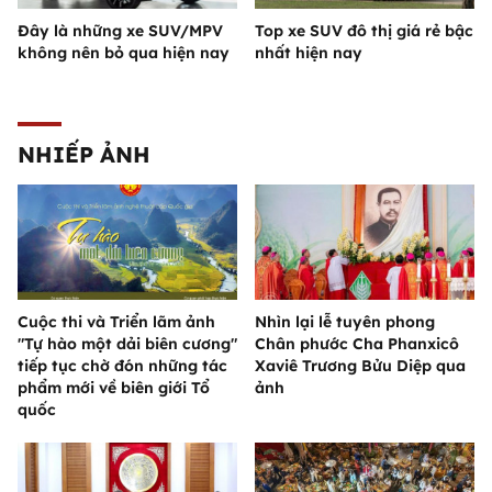
Đây là những xe SUV/MPV
Top xe SUV đô thị giá rẻ bậc
không nên bỏ qua hiện nay
nhất hiện nay
NHIẾP ẢNH
Cuộc thi và Triển lãm ảnh
Nhìn lại lễ tuyên phong
"Tự hào một dải biên cương"
Chân phước Cha Phanxicô
tiếp tục chờ đón những tác
Xaviê Trương Bửu Diệp qua
phẩm mới về biên giới Tổ
ảnh
quốc