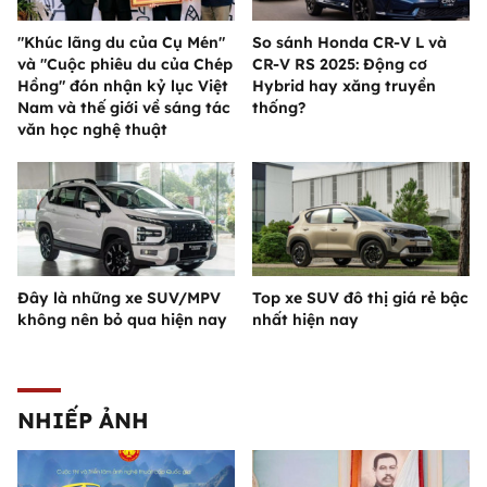
"Khúc lãng du của Cụ Mén"
So sánh Honda CR-V L và
và "Cuộc phiêu du của Chép
CR-V RS 2025: Động cơ
Hồng" đón nhận kỷ lục Việt
Hybrid hay xăng truyền
Nam và thế giới về sáng tác
thống?
văn học nghệ thuật
Đây là những xe SUV/MPV
Top xe SUV đô thị giá rẻ bậc
không nên bỏ qua hiện nay
nhất hiện nay
NHIẾP ẢNH