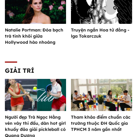
Natalie Portman: Đóa bạch
Truyện ngắn Hoa tử đằng -
trà tinh khôi giữa
lga Tokarczuk
Hollywood hào nhoáng
GIẢI TRÍ
Người đẹp Trà Ngọc Hằng
Tham khảo điểm chuẩn các
vén váy thi đấu, dàn hot girl
trường thuộc ĐH Quốc gia
khuấy đảo giải pickleball có
TPHCM 3 năm gần nhất
Quang Dương