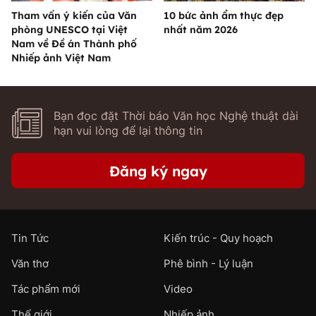
Tham vấn ý kiến của Văn
10 bức ảnh ẩm thực đẹp
phòng UNESCO tại Việt
nhất năm 2026
Nam về Đề án Thành phố
Nhiếp ảnh Việt Nam
Bạn đọc đặt Thời báo Văn học Nghệ thuật dài
hạn vui lòng để lại thông tin
Đăng ký ngay
Tin Tức
Kiến trúc - Quy hoạch
Văn thơ
Phê bình - Lý luận
Tác phẩm mới
Video
Thế giới
Nhiếp ảnh