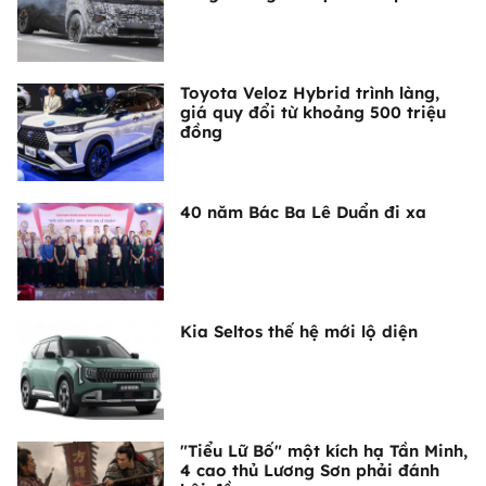
Toyota Veloz Hybrid trình làng,
giá quy đổi từ khoảng 500 triệu
đồng
40 năm Bác Ba Lê Duẩn đi xa
Kia Seltos thế hệ mới lộ diện
"Tiểu Lữ Bố" một kích hạ Tần Minh,
4 cao thủ Lương Sơn phải đánh