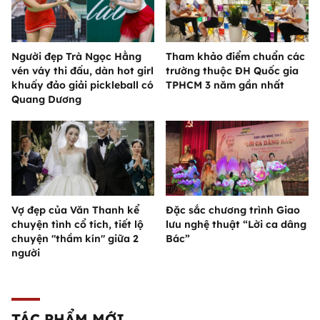
Người đẹp Trà Ngọc Hằng
Tham khảo điểm chuẩn các
vén váy thi đấu, dàn hot girl
trường thuộc ĐH Quốc gia
khuấy đảo giải pickleball có
TPHCM 3 năm gần nhất
Quang Dương
Vợ đẹp của Văn Thanh kể
Đặc sắc chương trình Giao
chuyện tình cổ tích, tiết lộ
lưu nghệ thuật “Lời ca dâng
chuyện "thầm kín" giữa 2
Bác”
người
TÁC PHẨM MỚI