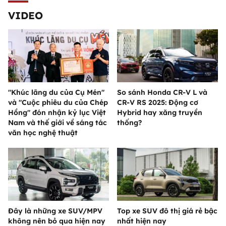
VIDEO
"Khúc lãng du của Cụ Mén"
So sánh Honda CR-V L và
và "Cuộc phiêu du của Chép
CR-V RS 2025: Động cơ
Hồng" đón nhận kỷ lục Việt
Hybrid hay xăng truyền
Nam và thế giới về sáng tác
thống?
văn học nghệ thuật
Đây là những xe SUV/MPV
Top xe SUV đô thị giá rẻ bậc
không nên bỏ qua hiện nay
nhất hiện nay