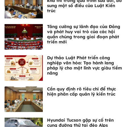
khả thi trong quá trình sửa đổi, bổ
sung một số điều của Luật Kiến
trúc
Tăng cường sự lãnh đạo của Đảng
và phát huy vai trò của các hội
quần chúng trong giai đoạn phát
triển mới
Dự thảo Luật Phát triển công
nghiệp văn hóa: Tạo hành lang
pháp lý cho một lĩnh vực giàu tiềm
năng
Cần quy định rõ tiêu chí để thực
hiện phân cấp quản lý kiến trúc
Hyundai Tucson gặp sự cố trên
cung đường thử tại đèo Alps