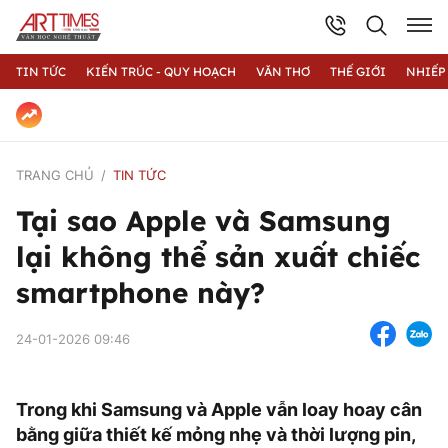
TIN TỨC
KIẾN TRÚC - QUY HOẠCH
VĂN THƠ
THẾ GIỚI
NHIẾP
TRANG CHỦ
TIN TỨC
Tại sao Apple và Samsung
lại không thể sản xuất chiếc
smartphone này?
24-01-2026 09:46
Trong khi Samsung và Apple vẫn loay hoay cân
bằng giữa thiết kế mỏng nhẹ và thời lượng pin,