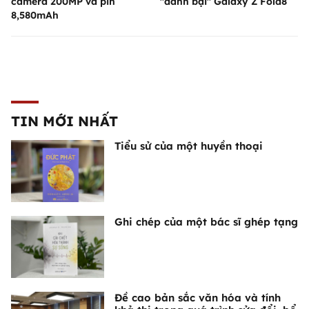
camera 200MP và pin
"đánh bại" Galaxy Z Fold8
8,580mAh
TIN MỚI NHẤT
Tiểu sử của một huyền thoại
Ghi chép của một bác sĩ ghép tạng
Đề cao bản sắc văn hóa và tính