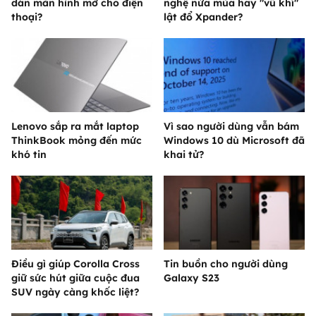
dán màn hình mờ cho điện
nghệ nửa mùa hay "vũ khí"
thoại?
lật đổ Xpander?
Lenovo sắp ra mắt laptop
Vì sao người dùng vẫn bám
ThinkBook mỏng đến mức
Windows 10 dù Microsoft đã
khó tin
khai tử?
Điều gì giúp Corolla Cross
Tin buồn cho người dùng
giữ sức hút giữa cuộc đua
Galaxy S23
SUV ngày càng khốc liệt?