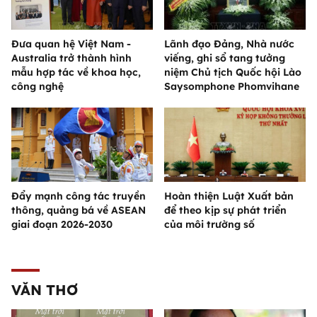
Đưa quan hệ Việt Nam -
Lãnh đạo Đảng, Nhà nước
Australia trở thành hình
viếng, ghi sổ tang tưởng
mẫu hợp tác về khoa học,
niệm Chủ tịch Quốc hội Lào
công nghệ
Saysomphone Phomvihane
Đẩy mạnh công tác truyền
Hoàn thiện Luật Xuất bản
thông, quảng bá về ASEAN
để theo kịp sự phát triển
giai đoạn 2026-2030
của môi trường số
VĂN THƠ