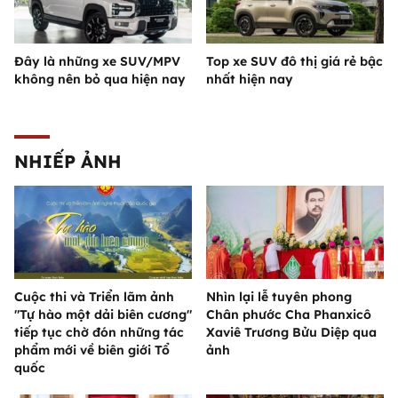
Đây là những xe SUV/MPV
Top xe SUV đô thị giá rẻ bậc
không nên bỏ qua hiện nay
nhất hiện nay
NHIẾP ẢNH
Cuộc thi và Triển lãm ảnh
Nhìn lại lễ tuyên phong
"Tự hào một dải biên cương"
Chân phước Cha Phanxicô
tiếp tục chờ đón những tác
Xaviê Trương Bửu Diệp qua
phẩm mới về biên giới Tổ
ảnh
quốc