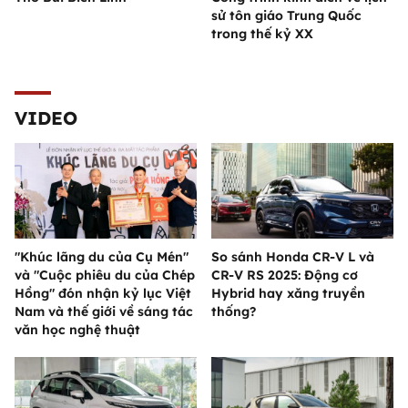
sử tôn giáo Trung Quốc
trong thế kỷ XX
VIDEO
"Khúc lãng du của Cụ Mén"
So sánh Honda CR-V L và
và "Cuộc phiêu du của Chép
CR-V RS 2025: Động cơ
Hồng" đón nhận kỷ lục Việt
Hybrid hay xăng truyền
Nam và thế giới về sáng tác
thống?
văn học nghệ thuật