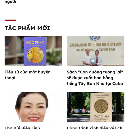
người
TÁC PHẨM MỚI
Tiểu sử của một huyền
Sách "Con đường tương lai"
thoại
sẽ được xuất bản bằng
tiếng Tây Ban Nha tại Cuba
Thơ Bùi Biên Linh
Công trình kinh điển về lịch