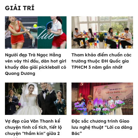
GIẢI TRÍ
Người đẹp Trà Ngọc Hằng
Tham khảo điểm chuẩn các
vén váy thi đấu, dàn hot girl
trường thuộc ĐH Quốc gia
khuấy đảo giải pickleball có
TPHCM 3 năm gần nhất
Quang Dương
Vợ đẹp của Văn Thanh kể
Đặc sắc chương trình Giao
chuyện tình cổ tích, tiết lộ
lưu nghệ thuật “Lời ca dâng
chuyện "thầm kín" giữa 2
Bác”