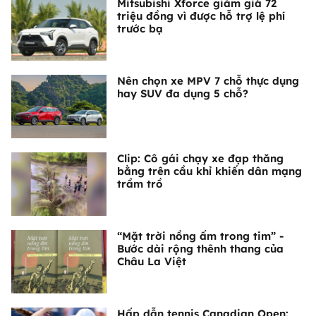
Mitsubishi Xforce giảm giá 72
triệu đồng vì được hỗ trợ lệ phí
trước bạ
Nên chọn xe MPV 7 chỗ thực dụng
hay SUV đa dụng 5 chỗ?
Clip: Cô gái chạy xe đạp thăng
bằng trên cầu khỉ khiến dân mạng
trầm trồ
“Mặt trời nồng ấm trong tim” -
Bước dài rộng thênh thang của
Châu La Việt
Hấp dẫn tennis Canadian Open: