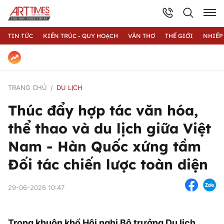
TIN TỨC
KIẾN TRÚC - QUY HOẠCH
VĂN THƠ
THẾ GIỚI
NHIẾP
TRANG CHỦ
DU LỊCH
Thúc đẩy hợp tác văn hóa,
thể thao và du lịch giữa Việt
Nam - Hàn Quốc xứng tầm
Đối tác chiến lược toàn diện
29-06-2026 10:47
Trong khuôn khổ Hội nghị Bộ trưởng Du lịch