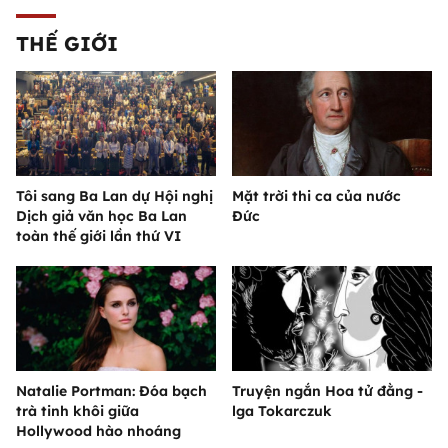
THẾ GIỚI
Tôi sang Ba Lan dự Hội nghị
Mặt trời thi ca của nước
Dịch giả văn học Ba Lan
Đức
toàn thế giới lần thứ VI
Natalie Portman: Đóa bạch
Truyện ngắn Hoa tử đằng -
trà tinh khôi giữa
lga Tokarczuk
Hollywood hào nhoáng