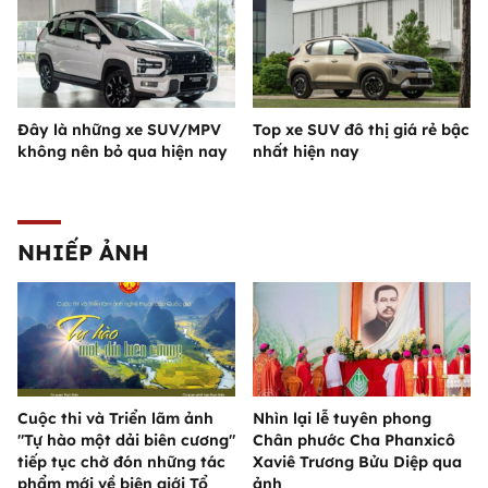
Đây là những xe SUV/MPV
Top xe SUV đô thị giá rẻ bậc
không nên bỏ qua hiện nay
nhất hiện nay
NHIẾP ẢNH
Cuộc thi và Triển lãm ảnh
Nhìn lại lễ tuyên phong
"Tự hào một dải biên cương"
Chân phước Cha Phanxicô
tiếp tục chờ đón những tác
Xaviê Trương Bửu Diệp qua
phẩm mới về biên giới Tổ
ảnh