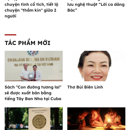
chuyện tình cổ tích, tiết lộ
lưu nghệ thuật “Lời ca dâng
chuyện "thầm kín" giữa 2
Bác”
người
TÁC PHẨM MỚI
Sách "Con đường tương lai"
Thơ Bùi Biên Linh
sẽ được xuất bản bằng
tiếng Tây Ban Nha tại Cuba