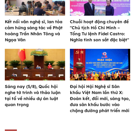
Kết nối văn nghệ sĩ, lan tỏa
Chuỗi hoạt động chuyên đề
cảm hứng sáng tác về Phật
"Chủ tịch Hồ Chí Minh –
hoàng Trần Nhân Tông và
Tổng Tư lệnh Fidel Castro:
Ngọa Vân
Nghĩa tình son sắt đặc biệt"
Sáng nay (5/8), Quốc hội
Đại hội Hội Nghệ sĩ Sân
nghe tờ trình và thảo luận
khấu Việt Nam lần thứ X:
tại tổ về nhiều dự án luật
Đoàn kết, đổi mới, sáng tạo,
quan trọng
đưa sân khấu bước vào
chặng đường phát triển mới