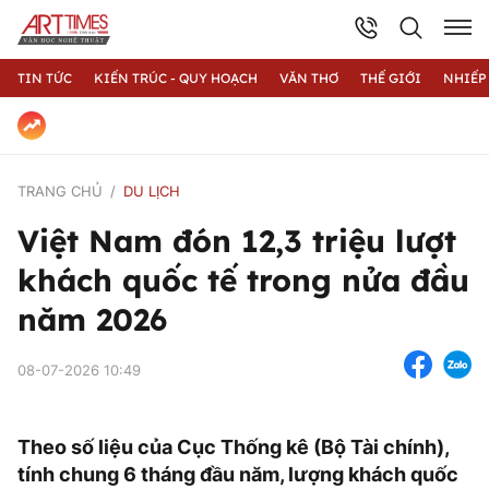
TIN TỨC
KIẾN TRÚC - QUY HOẠCH
VĂN THƠ
THẾ GIỚI
NHIẾP
TRANG CHỦ
DU LỊCH
Việt Nam đón 12,3 triệu lượt
khách quốc tế trong nửa đầu
năm 2026
08-07-2026 10:49
Theo số liệu của Cục Thống kê (Bộ Tài chính),
tính chung 6 tháng đầu năm, lượng khách quốc