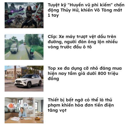
Tuyệt kỹ "Huyền vũ phi kiếm" chấn
động Thủy Hử, khiến Võ Tòng mất
1 tay
Clip: Xe máy trượt vệt dầu trên
đường, người đàn ông lộn nhiều
vòng trước đầu ô tô
Top xe đa dụng cỡ nhỏ đáng mua
hiện nay tầm giá dưới 800 triệu
đồng
Thiết bị bất ngờ có thể là thủ
phạm khiến hóa đơn tiền điện
tăng vọt