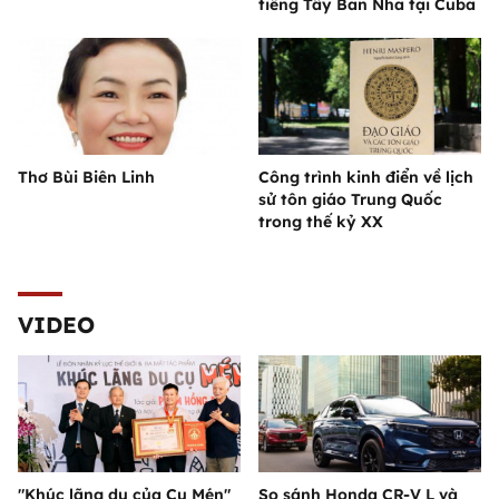
tiếng Tây Ban Nha tại Cuba
Thơ Bùi Biên Linh
Công trình kinh điển về lịch
sử tôn giáo Trung Quốc
trong thế kỷ XX
VIDEO
"Khúc lãng du của Cụ Mén"
So sánh Honda CR-V L và