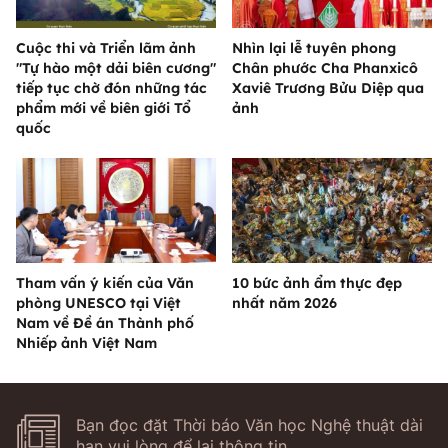
Cuộc thi và Triển lãm ảnh
Nhìn lại lễ tuyên phong
"Tự hào một dải biên cương"
Chân phước Cha Phanxicô
tiếp tục chờ đón những tác
Xaviê Trương Bửu Diệp qua
phẩm mới về biên giới Tổ
ảnh
quốc
Tham vấn ý kiến của Văn
10 bức ảnh ẩm thực đẹp
phòng UNESCO tại Việt
nhất năm 2026
Nam về Đề án Thành phố
Nhiếp ảnh Việt Nam
Bạn đọc đặt Thời báo Văn học Nghệ thuật dài
hạn vui lòng để lại thông tin