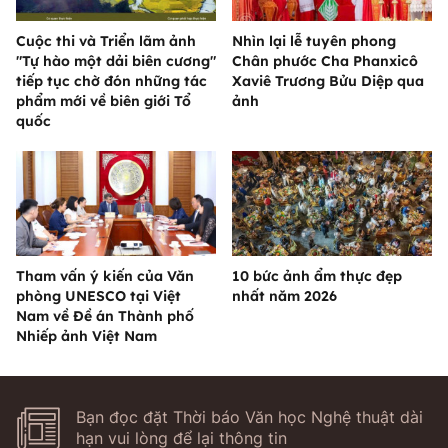
Cuộc thi và Triển lãm ảnh
Nhìn lại lễ tuyên phong
"Tự hào một dải biên cương"
Chân phước Cha Phanxicô
tiếp tục chờ đón những tác
Xaviê Trương Bửu Diệp qua
phẩm mới về biên giới Tổ
ảnh
quốc
Tham vấn ý kiến của Văn
10 bức ảnh ẩm thực đẹp
phòng UNESCO tại Việt
nhất năm 2026
Nam về Đề án Thành phố
Nhiếp ảnh Việt Nam
Bạn đọc đặt Thời báo Văn học Nghệ thuật dài
hạn vui lòng để lại thông tin