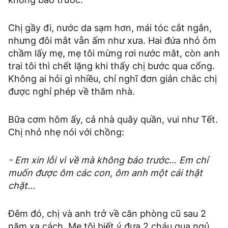
Chị gầy đi, nước da sạm hơn, mái tóc cắt ngắn,
nhưng đôi mắt vẫn ấm như xưa. Hai đứa nhỏ ôm
chầm lấy mẹ, mẹ tôi mừng rơi nước mắt, còn anh
trai tôi thì chết lặng khi thấy chị bước qua cổng.
Không ai hỏi gì nhiều, chỉ nghĩ đơn giản chắc chị
được nghỉ phép về thăm nhà.
Bữa cơm hôm ấy, cả nhà quây quần, vui như Tết.
Chị nhỏ nhẹ nói với chồng:
- Em xin lỗi vì về mà không báo trước… Em chỉ
muốn được ôm các con, ôm anh một cái thật
chặt...
Đêm đó, chị và anh trở về căn phòng cũ sau 2
năm xa cách. Mẹ tôi biết ý đưa 2 cháu qua ngủ