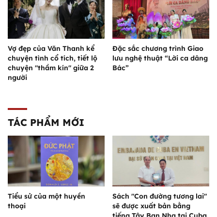
Vợ đẹp của Văn Thanh kể
Đặc sắc chương trình Giao
chuyện tình cổ tích, tiết lộ
lưu nghệ thuật “Lời ca dâng
chuyện "thầm kín" giữa 2
Bác”
người
TÁC PHẨM MỚI
Tiểu sử của một huyền
Sách "Con đường tương lai"
thoại
sẽ được xuất bản bằng
tiếng Tây Ban Nha tại Cuba