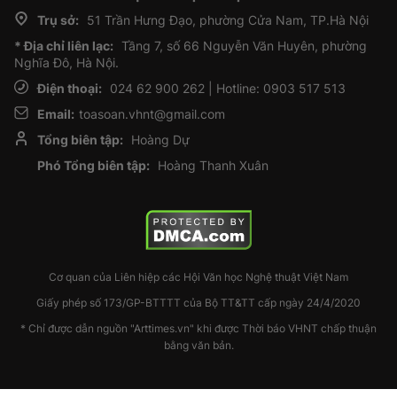
Trụ sở:
51 Trần Hưng Đạo, phường Cửa Nam, TP.Hà Nội
* Địa chỉ liên lạc:
Tầng 7, số 66 Nguyễn Văn Huyên, phường
Nghĩa Đô, Hà Nội.
Điện thoại:
024 62 900 262 | Hotline: 0903 517 513
Email:
toasoan.vhnt@gmail.com
Tổng biên tập:
Hoàng Dự
Phó Tổng biên tập:
Hoàng Thanh Xuân
Cơ quan của Liên hiệp các Hội Văn học Nghệ thuật Việt Nam
Giấy phép số 173/GP-BTTTT của Bộ TT&TT cấp ngày 24/4/2020
* Chỉ được dẫn nguồn "Arttimes.vn" khi được Thời báo VHNT chấp thuận
bằng văn bản.