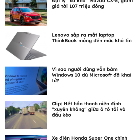
Đại lý "xả kho" Mazda CX-5, giảm
giá tới 107 triệu đồng
Lenovo sắp ra mắt laptop
ThinkBook mỏng đến mức khó tin
Vì sao người dùng vẫn bám
Windows 10 dù Microsoft đã khai
tử?
Clip: Hết hồn thanh niên định
"xuyên không" giữa ô tô tải và
đầu kéo
Xe điện Honda Super One chính