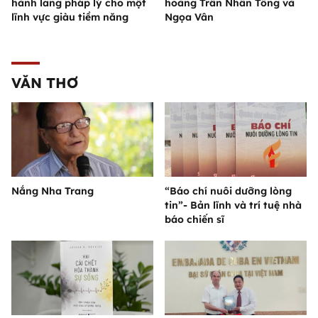
hành lang pháp lý cho một
hoàng Trần Nhân Tông và
lĩnh vực giàu tiềm năng
Ngọa Vân
VĂN THƠ
Nắng Nha Trang
“Báo chí nuôi dưỡng lòng
tin”- Bản lĩnh và trí tuệ nhà
báo chiến sĩ