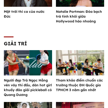
Mặt trời thi ca của nước
Natalie Portman: Đóa bạch
Đức
trà tinh khôi giữa
Hollywood hào nhoáng
GIẢI TRÍ
Người đẹp Trà Ngọc Hằng
Tham khảo điểm chuẩn các
vén váy thi đấu, dàn hot girl
trường thuộc ĐH Quốc gia
khuấy đảo giải pickleball có
TPHCM 3 năm gần nhất
Quang Dương