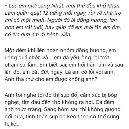
- Lúc em mới sang Nhật, mọi thứ đều khó khăn.
Làm quần quật 12 tiếng mỗi ngày, rồi về nhà trọ
chỉ có một mình. Người đó là đồng hương, lớn
hơn em vài tuổi, hay giúp đỡ em mỗi lần em ốm,
có lúc đưa em đi bệnh viện.
Một đêm khi liên hoan nhóm đồng hương, em
uống quá chén và… em đã yếu lòng rồi trót
phạm sai lầm. Em biết sai, em hối hận lắm và sau
lần đó, em cắt đứt ngay. Là em có lỗi với anh.
Anh tha thứ cho em được không anh?
Anh tôi nghe tới đó thì sụp đổ, cảm xúc bị bóp
nghẹt, tim đau đến thở không ra hơi. Cả đêm
anh thức trắng. Sáng hôm sau thì không gượng
nổi nữa, tinh thần sụp đổ kéo theo cơ thể cũng
tê liệt.