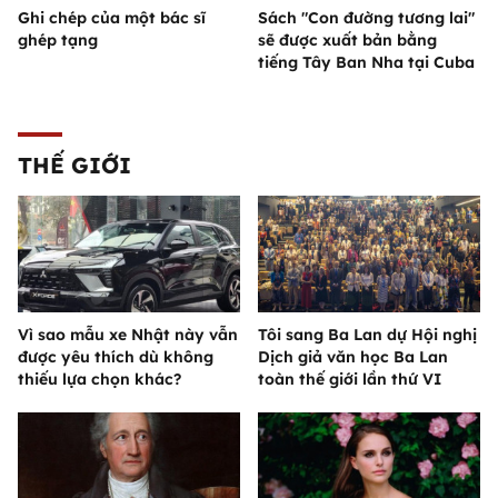
Ghi chép của một bác sĩ
Sách "Con đường tương lai"
ghép tạng
sẽ được xuất bản bằng
tiếng Tây Ban Nha tại Cuba
THẾ GIỚI
Vì sao mẫu xe Nhật này vẫn
Tôi sang Ba Lan dự Hội nghị
được yêu thích dù không
Dịch giả văn học Ba Lan
thiếu lựa chọn khác?
toàn thế giới lần thứ VI