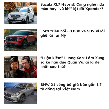
Suzuki XL7 Hybrid: Công nghệ nửa
mùa hay "vũ khí" lật đổ Xpander?
Ford triệu hồi 80.000 xe SUV vì lỗi
ghế lái tại Mỹ
"Luận kiếm" Lương Sơn: Lâm Xung
so kè hậu duệ Quan Vũ, ai là đệ
nhất cao thủ?
BMW X1 công bố giá bán gần 1,7
tỷ đồng tại Việt Nam