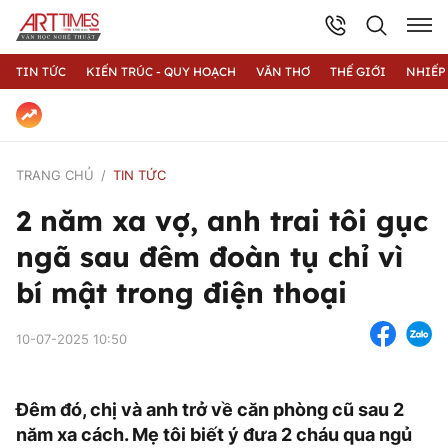
TIN TỨC
KIẾN TRÚC - QUY HOẠCH
VĂN THƠ
THẾ GIỚI
NHIẾP
TRANG CHỦ
TIN TỨC
2 năm xa vợ, anh trai tôi gục
ngã sau đêm đoàn tụ chỉ vì
bí mật trong điện thoại
10-07-2025 10:50
Đêm đó, chị và anh trở về căn phòng cũ sau 2
năm xa cách. Mẹ tôi biết ý đưa 2 cháu qua ngủ