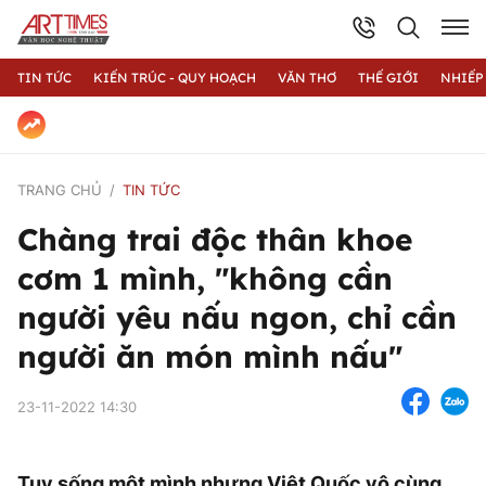
TIN TỨC
KIẾN TRÚC - QUY HOẠCH
VĂN THƠ
THẾ GIỚI
NHIẾP
TRANG CHỦ
TIN TỨC
Chàng trai độc thân khoe
cơm 1 mình, "không cần
người yêu nấu ngon, chỉ cần
người ăn món mình nấu"
23-11-2022 14:30
Tuy sống một mình nhưng Việt Quốc vô cùng