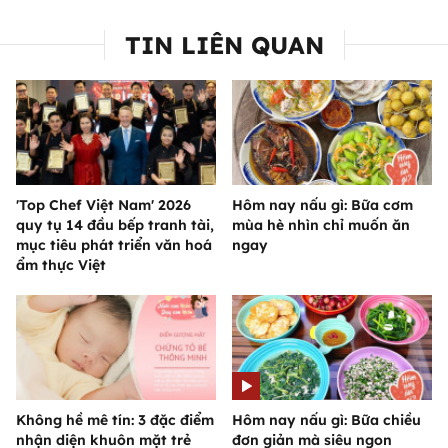
TIN LIÊN QUAN
'Top Chef Việt Nam' 2026
Hôm nay nấu gì: Bữa cơm
quy tụ 14 đầu bếp tranh tài,
mùa hè nhìn chỉ muốn ăn
mục tiêu phát triển văn hoá
ngay
ẩm thực Việt
Không hề mê tín: 3 đặc điểm
Hôm nay nấu gì: Bữa chiều
nhận diện khuôn mặt trẻ
đơn giản mà siêu ngon