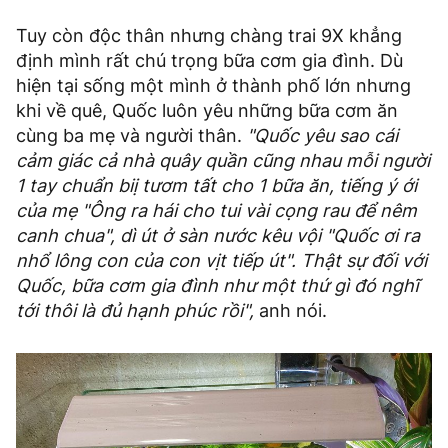
Tuy còn độc thân nhưng chàng trai 9X khẳng
định mình rất chú trọng bữa cơm gia đình. Dù
hiện tại sống một mình ở thành phố lớn nhưng
khi về quê, Quốc luôn yêu những bữa cơm ăn
cùng ba mẹ và người thân.
"Quốc yêu sao cái
cảm giác cả nhà quây quần cũng nhau mỗi người
1 tay chuẩn biị tươm tất cho 1 bữa ăn, tiếng ý ới
của mẹ "Ông ra hái cho tui vài cọng rau để nêm
canh chua", dì út ở sàn nước kêu vội "Quốc ơi ra
nhổ lông con của con vịt tiếp út". Thật sự đối với
Quốc, bữa cơm gia đình như một thứ gì đó nghĩ
tới thôi là đủ hạnh phúc rồi",
anh nói.