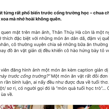
t từng rất phổ biến trước cổng trường học – chua ch
 xoa mà nhớ hoài không quên.
n quen mặt trên màn ảnh, Thân Thúy Hà còn là một n
ở thích đặc biệt với những món ăn dân dã, đậm vị qu
nhân, cô thường xuyên chia sẻ những bữa ăn thường
y đồ ăn vặt giản dị đều khiến cô hào hứng bày tỏ vớ
n viên đăng hình ảnh một món ăn kèm caption giản dị
 này trước cổng trường?”
Một món ăn vặt rất đỗi đơn
 rần bình luận, ai nấy đều như được đưa về tuổi thơ
ột/ sơ ri, có người gọi đó là “món quà tuổi học trò”… 
 ùa về.