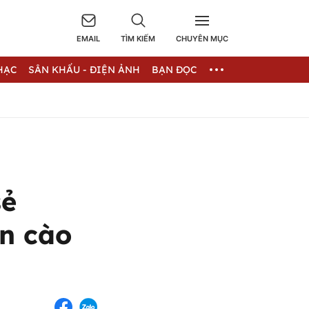
EMAIL
TÌM KIẾM
CHUYÊN MỤC
HẠC
SÂN KHẤU - ĐIỆN ẢNH
BẠN ĐỌC
sẻ
n cào