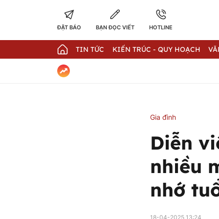
ĐẶT BÁO
BẠN ĐỌC VIẾT
HOTLINE
TIN TỨC
KIẾN TRÚC - QUY HOẠCH
VĂ
Gia đình
Diễn v
nhiều 
nhớ tuổ
18-04-2025 13:24