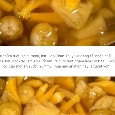
ới chùm ruột, sơ ri, thơm, mít... do Thân Thúy Hà đăng tải nhận nhiều
ơ ri nấu cocktail, em ăn suốt nè", "Chùm ruột ngâm làm cock tai… Món
học cấp một ăn suốt", Yummy, mùa này ăn món này là tuyệt vời",...