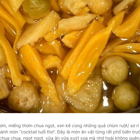
ơm, miếng thơm chua ngọt, xen kẽ cùng những quả chùm ruột/ sơ ri
nh món “cocktail tuổi thơ”. Đây là món ăn vặt từng rất phổ biến tr
chua chua, ngọt ngọt, vừa ăn vừa xuýt xoa mà nhớ hoài không quên