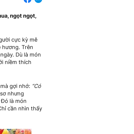
ua, ngọt ngọt,
gười cực kỳ mê
ê hương. Trên
 ngày. Dù là món
i niềm thích
 mà gợi nhớ:
“Có
 sơ nhưng
. Đó là món
Chỉ cần nhìn thấy