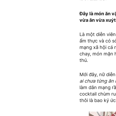
Đây là món ăn vặ
vừa ăn vừa xuýt
Là một diễn viê
ẩm thực và có s
mạng xã hội cá 
chay, món mặn ha
thú.
Mới đây, nữ diễ
ai chưa từng ăn
làm dân mạng rần
cocktail chùm ru
thôi là bao ký ức