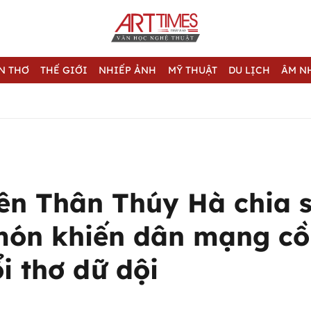
N THƠ
THẾ GIỚI
NHIẾP ẢNH
MỸ THUẬT
DU LỊCH
ÂM N
iên Thân Thúy Hà chia 
món khiến dân mạng cồ
i thơ dữ dội