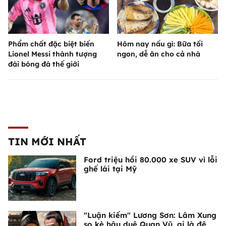
Phẩm chất đặc biệt biến
Hôm nay nấu gì: Bữa tối
Lionel Messi thành tượng
ngon, dễ ăn cho cả nhà
đài bóng đá thế giới
TIN MỚI NHẤT
Ford triệu hồi 80.000 xe SUV vì lỗi
ghế lái tại Mỹ
"Luận kiếm" Lương Sơn: Lâm Xung
so kè hậu duệ Quan Vũ, ai là đệ