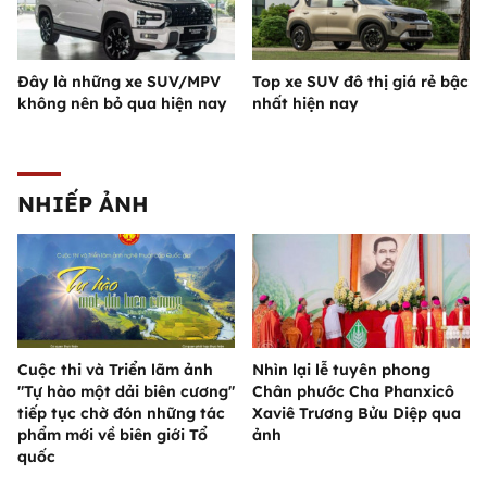
Đây là những xe SUV/MPV
Top xe SUV đô thị giá rẻ bậc
không nên bỏ qua hiện nay
nhất hiện nay
NHIẾP ẢNH
Cuộc thi và Triển lãm ảnh
Nhìn lại lễ tuyên phong
"Tự hào một dải biên cương"
Chân phước Cha Phanxicô
tiếp tục chờ đón những tác
Xaviê Trương Bửu Diệp qua
phẩm mới về biên giới Tổ
ảnh
quốc