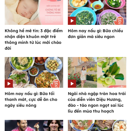
Không hề mê tín: 3 đặc điểm
Hôm nay nấu gì: Bữa chiều
nhận diện khuôn mặt trẻ
đơn giản mà siêu ngon
thông minh từ lúc mới chào
đời
Hôm nay nấu gì: Bữa tối
Ngôi nhà ngập tràn hoa trái
thanh mát, cực dễ ăn cho
của diễn viên Diệu Hương,
ngày siêu nóng
đào - táo ngon ngọt sai lúc
lỉu đến mùa thu hoạch