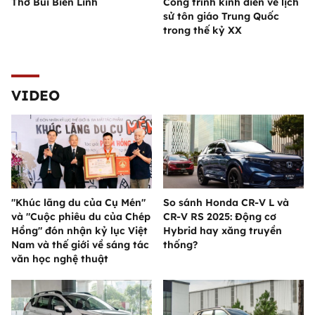
Thơ Bùi Biên Linh
Công trình kinh điển về lịch
sử tôn giáo Trung Quốc
trong thế kỷ XX
VIDEO
"Khúc lãng du của Cụ Mén"
So sánh Honda CR-V L và
và "Cuộc phiêu du của Chép
CR-V RS 2025: Động cơ
Hồng" đón nhận kỷ lục Việt
Hybrid hay xăng truyền
Nam và thế giới về sáng tác
thống?
văn học nghệ thuật