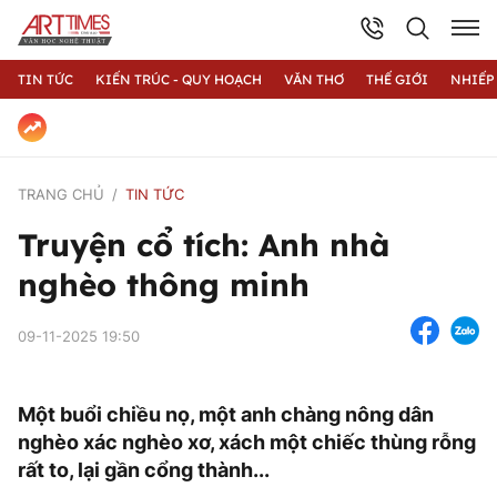
TIN TỨC
KIẾN TRÚC - QUY HOẠCH
VĂN THƠ
THẾ GIỚI
NHIẾP
TRANG CHỦ
TIN TỨC
Truyện cổ tích: Anh nhà
nghèo thông minh
09-11-2025 19:50
Một buổi chiều nọ, một anh chàng nông dân
nghèo xác nghèo xơ, xách một chiếc thùng rỗng
rất to, lại gần cổng thành...