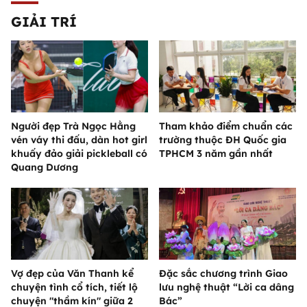
GIẢI TRÍ
Người đẹp Trà Ngọc Hằng
Tham khảo điểm chuẩn các
vén váy thi đấu, dàn hot girl
trường thuộc ĐH Quốc gia
khuấy đảo giải pickleball có
TPHCM 3 năm gần nhất
Quang Dương
Vợ đẹp của Văn Thanh kể
Đặc sắc chương trình Giao
chuyện tình cổ tích, tiết lộ
lưu nghệ thuật “Lời ca dâng
chuyện "thầm kín" giữa 2
Bác”