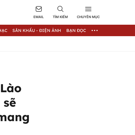
EMAIL
TÌM KIẾM
CHUYÊN MỤC
HẠC
SÂN KHẤU - ĐIỆN ẢNH
BẠN ĐỌC
 Lào
 sẽ
 mang