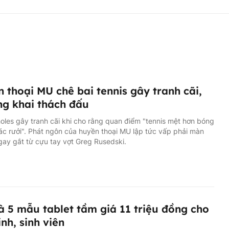
 thoại MU chê bai tennis gây tranh cãi,
ng khai thách đấu
oles gây tranh cãi khi cho rằng quan điểm "tennis mệt hơn bóng
rác rưởi". Phát ngôn của huyền thoại MU lập tức vấp phải màn
gay gắt từ cựu tay vợt Greg Rusedski.
à 5 mẫu tablet tầm giá 11 triệu đồng cho
inh, sinh viên