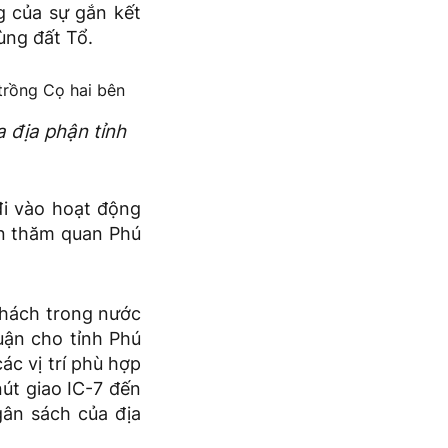
g của sự gắn kết
ùng đất Tổ.
 địa phận tỉnh
đi vào hoạt động
ến thăm quan Phú
khách trong nước
uận cho tỉnh Phú
ác vị trí phù hợp
nút giao IC-7 đến
gân sách của địa