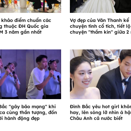
 khảo điểm chuẩn các
Vợ đẹp của Văn Thanh kể
g thuộc ĐH Quốc gia
chuyện tình cổ tích, tiết lộ
M 3 năm gần nhất
chuyện "thầm kín" giữa 2
Bắc "gây bão mạng" khi
Đình Bắc yêu hot girl khô
ca cùng thần tượng, đốn
hay, lên sóng lỡ nhìn á hậ
ới hành động đẹp
Châu Anh cả nước biết