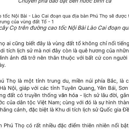
Chuyến phà dào dạt bến nước bình ca
cây Cọ trên đường cao tốc Nội Bài Lào Cai đoạn q
 ai cũng biết đây là vùng đất tổ không chỉ nổi tiế
di tích lịch sử mà nơi đây còn là quê hương của nhữn
ình ảnh đã trở nên thân thuộc với bất cứ con người 
ày.
ú Thọ là một tỉnh trung du, miền núi phía Bắc, là 
à Nội, giáp với các tỉnh Tuyên Quang, Yên Bái, Sơn
ùng đất có truyền thống
văn hóa
- lịch sử lâu đời, gắ
c của dân tộc Việt Nam; cùng với đó là sự hình thàn
hắng cảnh, đặc biệt là Khu di tích lịch sử Quốc gia Đ
h Phú Thọ có rất nhiều đặc điểm thiên nhiên nổi bật