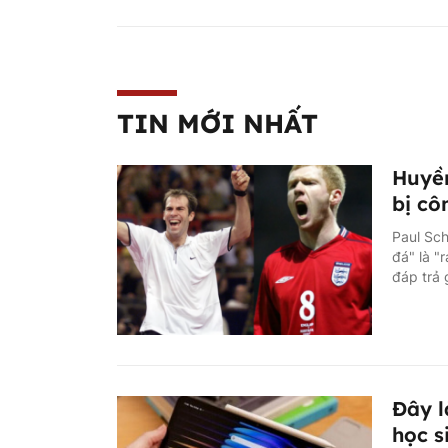
TIN MỚI NHẤT
Huyền
bị cô
Paul Sch
đá" là "
đáp trả 
Đây l
học s