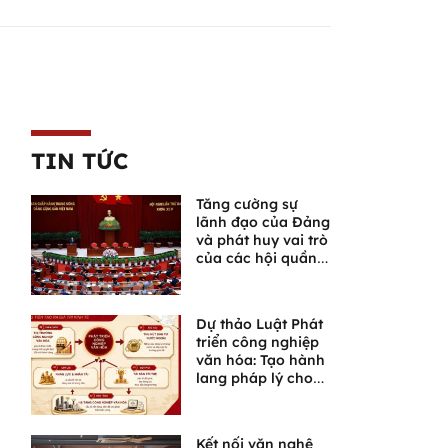
TIN TỨC
Tăng cường sự
lãnh đạo của Đảng
và phát huy vai trò
của các hội quần
chúng trong giai
đoạn phát triển
mới
Dự thảo Luật Phát
triển công nghiệp
văn hóa: Tạo hành
lang pháp lý cho
một lĩnh vực giàu
tiềm năng
Kết nối văn nghệ