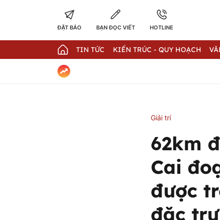
ĐẶT BÁO
BẠN ĐỌC VIẾT
HOTLINE
TIN TỨC
KIẾN TRÚC - QUY HOẠCH
VĂ
Giải trí
62km đ
Cai đo
được t
đặc tr