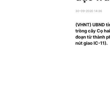
30-09-2020 14:36
(VHNT) UBND tỉn
trồng cây Cọ hai 
đoạn từ thành ph
nút giao IC-11).