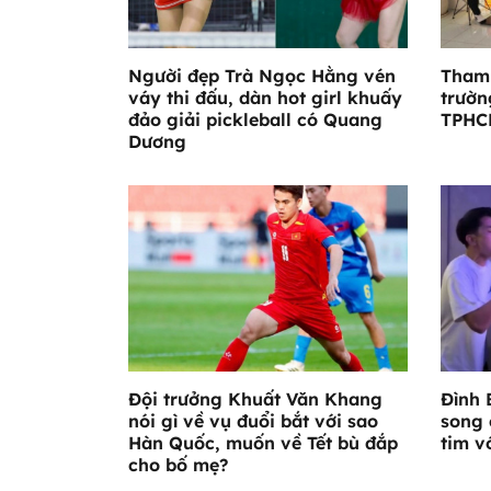
Người đẹp Trà Ngọc Hằng vén
Tham
váy thi đấu, dàn hot girl khuấy
trườn
đảo giải pickleball có Quang
TPHC
Dương
Đội trưởng Khuất Văn Khang
Đình 
nói gì về vụ đuổi bắt với sao
song 
Hàn Quốc, muốn về Tết bù đắp
tim v
cho bố mẹ?