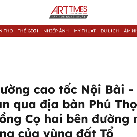
N THƠ
THẾ GIỚI
NHIẾP ẢNH
MỸ THUẬT
DU LỊCH
ÂM N
ường cao tốc Nội Bài -
ạn qua địa bàn Phú Thọ
rồng Cọ hai bên đường
ưng của vùng đất Tổ