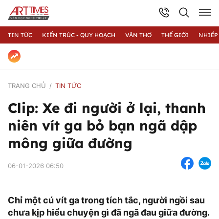
TIN TỨC
KIẾN TRÚC - QUY HOẠCH
VĂN THƠ
THẾ GIỚI
NHIẾP
TRANG CHỦ
TIN TỨC
Clip: Xe đi người ở lại, thanh
niên vít ga bỏ bạn ngã dập
mông giữa đường
06-01-2026 06:50
Chỉ một cú vít ga trong tích tắc, người ngồi sau
chưa kịp hiểu chuyện gì đã ngã đau giữa đường.