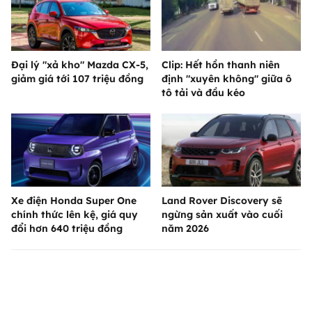
Đại lý "xả kho" Mazda CX-5,
Clip: Hết hồn thanh niên
giảm giá tới 107 triệu đồng
định "xuyên không" giữa ô
tô tải và đầu kéo
Xe điện Honda Super One
Land Rover Discovery sẽ
chính thức lên kệ, giá quy
ngừng sản xuất vào cuối
đổi hơn 640 triệu đồng
năm 2026