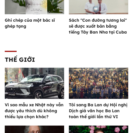
Ghi chép của một bác sĩ
Sách "Con đường tương lai"
ghép tạng
sẽ được xuất bản bằng
tiếng Tây Ban Nha tại Cuba
THẾ GIỚI
Vì sao mẫu xe Nhật này vẫn
Tôi sang Ba Lan dự Hội nghị
được yêu thích dù không
Dịch giả văn học Ba Lan
thiếu lựa chọn khác?
toàn thế giới lần thứ VI