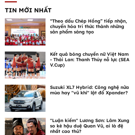
TIN MỚI NHẤT
“Theo dấu Chép Hồng” tiếp nhận,
chuyển hóa tri thức thành những
sản phẩm sáng tạo
Kết quả bóng chuyền nữ Việt Nam
- Thái Lan: Thanh Thúy nỗ lực (SEA
V.Cup)
Suzuki XL7 Hybrid: Công nghệ nửa
mùa hay "vũ khí" lật đổ Xpander?
"Luận kiếm" Lương Sơn: Lâm Xung
so kè hậu duệ Quan Vũ, ai là đệ
nhất cao thủ?