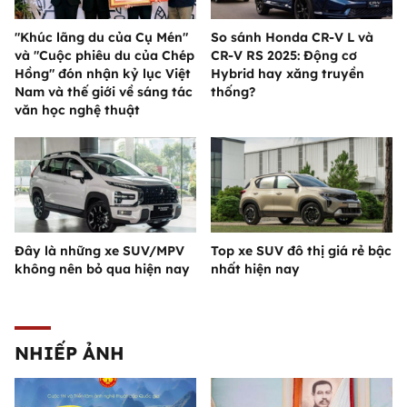
"Khúc lãng du của Cụ Mén"
So sánh Honda CR-V L và
và "Cuộc phiêu du của Chép
CR-V RS 2025: Động cơ
Hồng" đón nhận kỷ lục Việt
Hybrid hay xăng truyền
Nam và thế giới về sáng tác
thống?
văn học nghệ thuật
Đây là những xe SUV/MPV
Top xe SUV đô thị giá rẻ bậc
không nên bỏ qua hiện nay
nhất hiện nay
NHIẾP ẢNH