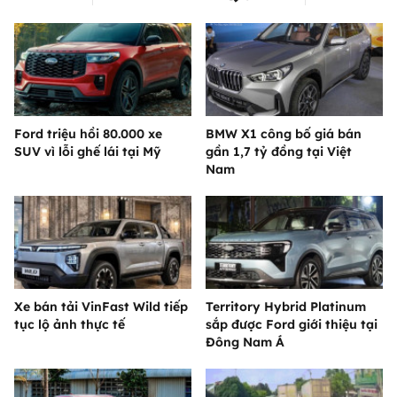
Ford triệu hồi 80.000 xe
BMW X1 công bố giá bán
SUV vì lỗi ghế lái tại Mỹ
gần 1,7 tỷ đồng tại Việt
Nam
Xe bán tải VinFast Wild tiếp
Territory Hybrid Platinum
tục lộ ảnh thực tế
sắp được Ford giới thiệu tại
Đông Nam Á