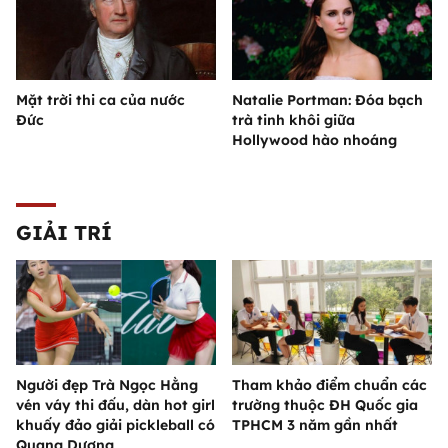
Mặt trời thi ca của nước
Natalie Portman: Đóa bạch
Đức
trà tinh khôi giữa
Hollywood hào nhoáng
GIẢI TRÍ
Người đẹp Trà Ngọc Hằng
Tham khảo điểm chuẩn các
vén váy thi đấu, dàn hot girl
trường thuộc ĐH Quốc gia
khuấy đảo giải pickleball có
TPHCM 3 năm gần nhất
Quang Dương