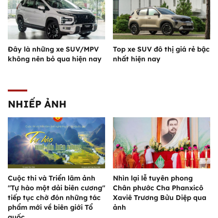
Đây là những xe SUV/MPV
Top xe SUV đô thị giá rẻ bậc
không nên bỏ qua hiện nay
nhất hiện nay
NHIẾP ẢNH
Cuộc thi và Triển lãm ảnh
Nhìn lại lễ tuyên phong
"Tự hào một dải biên cương"
Chân phước Cha Phanxicô
tiếp tục chờ đón những tác
Xaviê Trương Bửu Diệp qua
phẩm mới về biên giới Tổ
ảnh
quốc