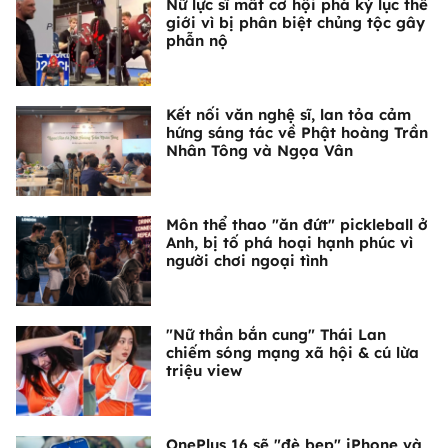
Nữ lực sĩ mất cơ hội phá kỷ lục thế
giới vì bị phân biệt chủng tộc gây
phẫn nộ
Kết nối văn nghệ sĩ, lan tỏa cảm
hứng sáng tác về Phật hoàng Trần
Nhân Tông và Ngọa Vân
Môn thể thao "ăn đứt" pickleball ở
Anh, bị tố phá hoại hạnh phúc vì
người chơi ngoại tình
"Nữ thần bắn cung" Thái Lan
chiếm sóng mạng xã hội & cú lừa
triệu view
OnePlus 16 sẽ "đè bẹp" iPhone và