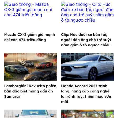
Mazda CX-3 giảm giá mạnh
Clip: Húc đuôi xe bán tải,
chỉ còn 474 triệu đồng
người đàn ông chở trẻ suýt
nằm gầm ô tô ngược chiều
Lamborghini Revuelto phiên
Honda Accord 2027 trình
bản đặc biệt mang dấu ấn
làng, nâng cấp công nghệ
Samurai
lái rảnh tay, thêm màu sơn
mới