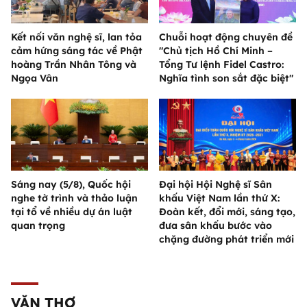
Kết nối văn nghệ sĩ, lan tỏa
Chuỗi hoạt động chuyên đề
cảm hứng sáng tác về Phật
"Chủ tịch Hồ Chí Minh –
hoàng Trần Nhân Tông và
Tổng Tư lệnh Fidel Castro:
Ngọa Vân
Nghĩa tình son sắt đặc biệt"
Sáng nay (5/8), Quốc hội
Đại hội Hội Nghệ sĩ Sân
nghe tờ trình và thảo luận
khấu Việt Nam lần thứ X:
tại tổ về nhiều dự án luật
Đoàn kết, đổi mới, sáng tạo,
quan trọng
đưa sân khấu bước vào
chặng đường phát triển mới
VĂN THƠ