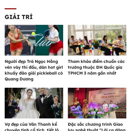
GIẢI TRÍ
Người đẹp Trà Ngọc Hằng
Tham khảo điểm chuẩn các
vén váy thi đấu, dàn hot girl
trường thuộc ĐH Quốc gia
khuấy đảo giải pickleball có
TPHCM 3 năm gần nhất
Quang Dương
Vợ đẹp của Văn Thanh kể
Đặc sắc chương trình Giao
chuyện tình cổ tích, tiết lộ
lưu nghệ thuật “Lời ca dâng