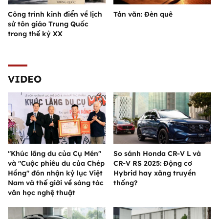
Công trình kinh điển về lịch
Tản văn: Đèn quê
sử tôn giáo Trung Quốc
trong thế kỷ XX
VIDEO
"Khúc lãng du của Cụ Mén"
So sánh Honda CR-V L và
và "Cuộc phiêu du của Chép
CR-V RS 2025: Động cơ
Hồng" đón nhận kỷ lục Việt
Hybrid hay xăng truyền
Nam và thế giới về sáng tác
thống?
văn học nghệ thuật