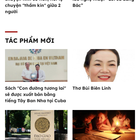
chuyện "thầm kín" giữa 2
Bác”
người
TÁC PHẨM MỚI
Sách "Con đường tương lai"
Thơ Bùi Biên Linh
sẽ được xuất bản bằng
tiếng Tây Ban Nha tại Cuba