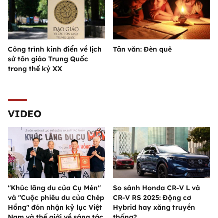
Công trình kinh điển về lịch
Tản văn: Đèn quê
sử tôn giáo Trung Quốc
trong thế kỷ XX
VIDEO
"Khúc lãng du của Cụ Mén"
So sánh Honda CR-V L và
và "Cuộc phiêu du của Chép
CR-V RS 2025: Động cơ
Hồng" đón nhận kỷ lục Việt
Hybrid hay xăng truyền
Nam và thế giới về sáng tác
thống?