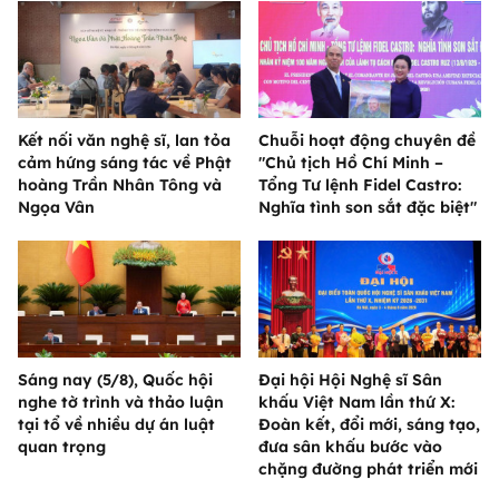
Kết nối văn nghệ sĩ, lan tỏa
Chuỗi hoạt động chuyên đề
cảm hứng sáng tác về Phật
"Chủ tịch Hồ Chí Minh –
hoàng Trần Nhân Tông và
Tổng Tư lệnh Fidel Castro:
Ngọa Vân
Nghĩa tình son sắt đặc biệt"
Sáng nay (5/8), Quốc hội
Đại hội Hội Nghệ sĩ Sân
nghe tờ trình và thảo luận
khấu Việt Nam lần thứ X:
tại tổ về nhiều dự án luật
Đoàn kết, đổi mới, sáng tạo,
quan trọng
đưa sân khấu bước vào
chặng đường phát triển mới