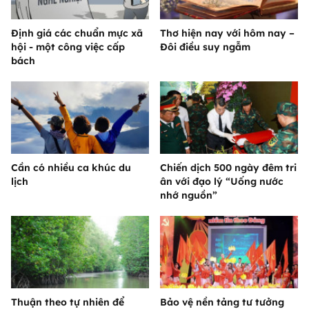
Định giá các chuẩn mực xã
Thơ hiện nay với hôm nay –
hội - một công việc cấp
Đôi điều suy ngẫm
bách
Cần có nhiều ca khúc du
Chiến dịch 500 ngày đêm tri
lịch
ân với đạo lý “Uống nước
nhớ nguồn”
Thuận theo tự nhiên để
Bảo vệ nền tảng tư tưởng