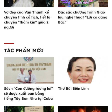
Vợ đẹp của Văn Thanh kể
Đặc sắc chương trình Giao
chuyện tình cổ tích, tiết lộ
lưu nghệ thuật “Lời ca dâng
chuyện "thầm kín" giữa 2
Bác”
người
TÁC PHẨM MỚI
Sách "Con đường tương lai"
Thơ Bùi Biên Linh
sẽ được xuất bản bằng
tiếng Tây Ban Nha tại Cuba