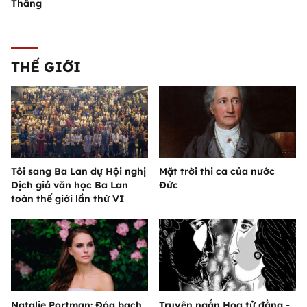
Thắng
THẾ GIỚI
Tôi sang Ba Lan dự Hội nghị
Mặt trời thi ca của nước
Dịch giả văn học Ba Lan
Đức
toàn thế giới lần thứ VI
Natalie Portman: Đóa bạch
Truyện ngắn Hoa tử đằng -