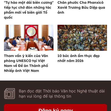
"Tự hào một dải biên cương"
Chân phước Cha Phanxicô
tiếp tục chờ đón những tác
Xaviê Trương Bửu Diệp qua
phẩm mới về biên giới Tổ
ảnh
quốc
Tham vấn ý kiến của Văn
10 bức ảnh ẩm thực đẹp
phòng UNESCO tại Việt
nhất năm 2026
Nam về Đề án Thành phố
Nhiếp ảnh Việt Nam
Bạn đọc đặt Thời báo Văn học Nghệ thuật dài
hạn vui lòng để lại thông tin
Đăng ký ngay