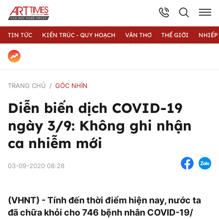
TIN TỨC
KIẾN TRÚC - QUY HOẠCH
VĂN THƠ
THẾ GIỚI
NHIẾP
TRANG CHỦ
GÓC NHÌN
Diễn biến dịch COVID-19
ngày 3/9: Không ghi nhận
ca nhiễm mới
03-09-2020 08:28
(VHNT) - Tính đến thời điểm hiện nay, nước ta
đã chữa khỏi cho 746 bệnh nhân COVID-19/