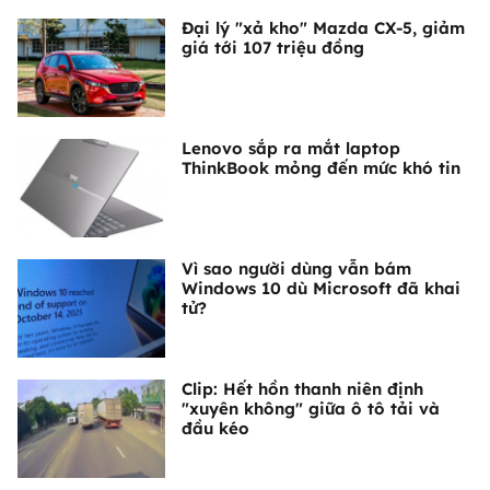
Đại lý "xả kho" Mazda CX-5, giảm
giá tới 107 triệu đồng
Lenovo sắp ra mắt laptop
ThinkBook mỏng đến mức khó tin
Vì sao người dùng vẫn bám
Windows 10 dù Microsoft đã khai
tử?
Clip: Hết hồn thanh niên định
"xuyên không" giữa ô tô tải và
đầu kéo