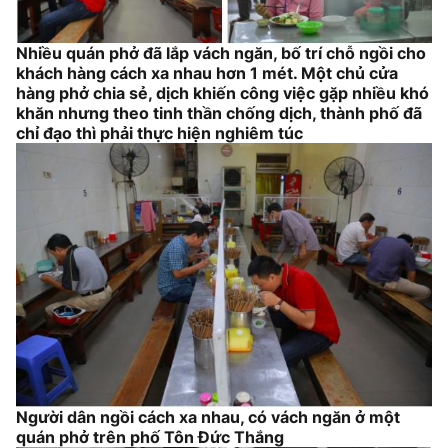
Nhiều quán phở đã lắp vách ngăn, bố trí chỗ ngồi cho
khách hàng cách xa nhau hơn 1 mét. Một chủ cửa
hàng phở chia sẻ, dịch khiến công việc gặp nhiều khó
khăn nhưng theo tinh thần chống dịch, thành phố đã
chỉ đạo thì phải thực hiện nghiêm túc
Người dân ngồi cách xa nhau, có vách ngăn ở một
quán phở trên phố Tôn Đức Thắng