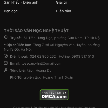
Sân khấu - Điện ảnh
Giải trí
Bạn đọc
Diễn đàn
THỜI BÁO VĂN HỌC NGHỆ THUẬT
Trụ sở:
51 Trần Hưng Đạo, phường Cửa Nam, TP.Hà Nội
* Địa chỉ liên lạc:
Tầng 7, số 66 Nguyễn Văn Huyên, phường
Nghĩa Đô, Hà Nội.
Điện thoại:
024 62 900 262 | Hotline: 0903 517 513
Email:
toasoan.vhnt@gmail.com
Tổng biên tập:
Hoàng Dự
Phó Tổng biên tập:
Hoàng Thanh Xuân
Cơ quan của Liên hiệp các Hội Văn học Nghệ thuật Việt Nam