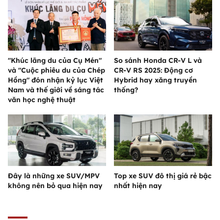
"Khúc lãng du của Cụ Mén"
So sánh Honda CR-V L và
và "Cuộc phiêu du của Chép
CR-V RS 2025: Động cơ
Hồng" đón nhận kỷ lục Việt
Hybrid hay xăng truyền
Nam và thế giới về sáng tác
thống?
văn học nghệ thuật
Đây là những xe SUV/MPV
Top xe SUV đô thị giá rẻ bậc
không nên bỏ qua hiện nay
nhất hiện nay