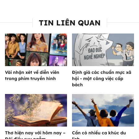
TIN LIÊN QUAN
Vài nhận xét về diễn viên
Định giá các chuẩn mực xã
trong phim truyền hình
hội - một công việc cấp
bách
Thơ hiện nay với hôm nay –
Cần có nhiều ca khúc du
Đôi điều suy ngẫm
lịch