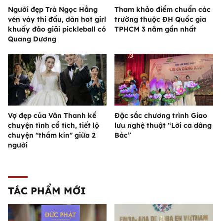
Người đẹp Trà Ngọc Hằng
Tham khảo điểm chuẩn các
vén váy thi đấu, dàn hot girl
trường thuộc ĐH Quốc gia
khuấy đảo giải pickleball có
TPHCM 3 năm gần nhất
Quang Dương
Vợ đẹp của Văn Thanh kể
Đặc sắc chương trình Giao
chuyện tình cổ tích, tiết lộ
lưu nghệ thuật “Lời ca dâng
chuyện "thầm kín" giữa 2
Bác”
người
TÁC PHẨM MỚI