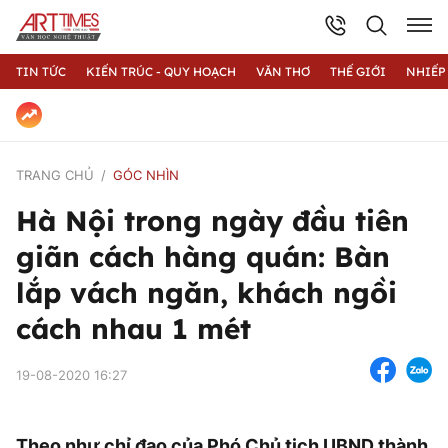
TIN TỨC
KIẾN TRÚC - QUY HOẠCH
VĂN THƠ
THẾ GIỚI
NHIẾP
TRANG CHỦ
GÓC NHÌN
Hà Nội trong ngày đầu tiên
giãn cách hàng quán: Bàn
lắp vách ngăn, khách ngồi
cách nhau 1 mét
19-08-2020 16:27
Theo như chỉ đạo của Phó Chủ tịch UBND thành