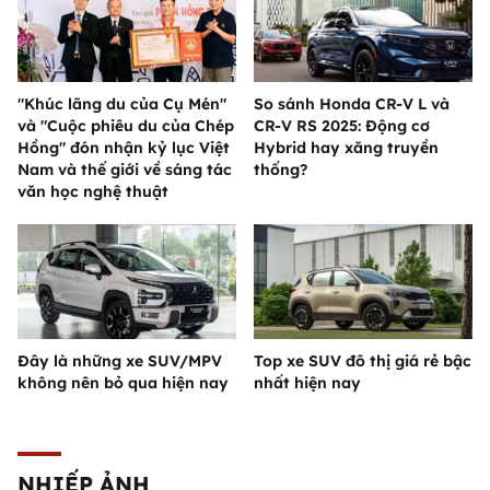
"Khúc lãng du của Cụ Mén"
So sánh Honda CR-V L và
và "Cuộc phiêu du của Chép
CR-V RS 2025: Động cơ
Hồng" đón nhận kỷ lục Việt
Hybrid hay xăng truyền
Nam và thế giới về sáng tác
thống?
văn học nghệ thuật
Đây là những xe SUV/MPV
Top xe SUV đô thị giá rẻ bậc
không nên bỏ qua hiện nay
nhất hiện nay
NHIẾP ẢNH