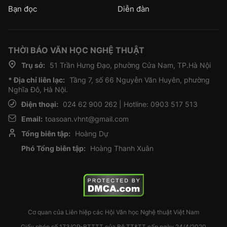
Bạn đọc
Diễn đàn
THỜI BÁO VĂN HỌC NGHỆ THUẬT
Trụ sở:
51 Trần Hưng Đạo, phường Cửa Nam, TP.Hà Nội
* Địa chỉ liên lạc:
Tầng 7, số 66 Nguyễn Văn Huyên, phường
Nghĩa Đô, Hà Nội.
Điện thoại:
024 62 900 262 | Hotline: 0903 517 513
Email:
toasoan.vhnt@gmail.com
Tổng biên tập:
Hoàng Dự
Phó Tổng biên tập:
Hoàng Thanh Xuân
Cơ quan của Liên hiệp các Hội Văn học Nghệ thuật Việt Nam
Giấy phép số 173/GP-BTTTT của Bộ TT&TT cấp ngày 24/4/2020