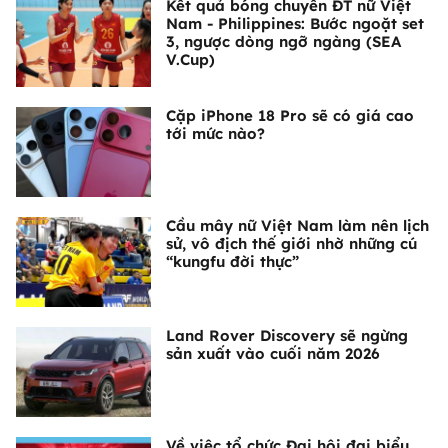
Kết quả bóng chuyền ĐT nữ Việt
Nam - Philippines: Bước ngoặt set
3, ngược dòng ngỡ ngàng (SEA
V.Cup)
Cặp iPhone 18 Pro sẽ có giá cao
tới mức nào?
Cầu mây nữ Việt Nam làm nên lịch
sử, vô địch thế giới nhờ những cú
“kungfu đời thực”
Land Rover Discovery sẽ ngừng
sản xuất vào cuối năm 2026
Về việc tổ chức Đại hội đại biểu