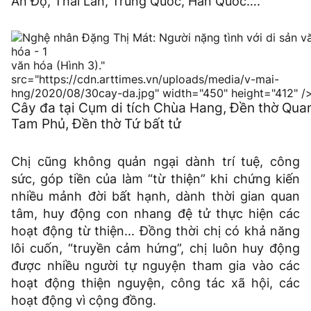
Ấn Độ, Thái Lan, Trung Quốc, Hàn Quốc….
văn hóa (Hình 3)."
src="https://cdn.arttimes.vn/uploads/media/v-mai-
hng/2020/08/30cay-da.jpg" width="450" height="412" /
Cây đa tại Cụm di tích Chùa Hang, Đền thờ Qua
Tam Phủ, Đền thờ Tứ bất tử
Chị cũng không quản ngại dành trí tuệ, công
sức, góp tiền của làm “từ thiện” khi chứng kiến
nhiều mảnh đời bất hạnh, dành thời gian quan
tâm, huy động con nhang đệ tử thực hiện các
hoạt động từ thiện... Đồng thời chị có khả năng
lôi cuốn, “truyền cảm hứng”, chị luôn huy động
được nhiều người tự nguyện tham gia vào các
hoạt động thiện nguyện, công tác xã hội, các
hoạt động vì cộng đồng.