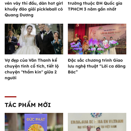
vén váy thi đấu, dàn hot girl
trường thuộc ĐH Quốc gia
khuấy đảo giải pickleball có
TPHCM 3 năm gần nhất
Quang Dương
Vợ đẹp của Văn Thanh kể
Đặc sắc chương trình Giao
chuyện tình cổ tích, tiết lộ
lưu nghệ thuật “Lời ca dâng
chuyện "thầm kín" giữa 2
Bác”
người
TÁC PHẨM MỚI