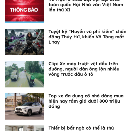
toàn quốc Hội Nhà văn Việt Nam
lần thứ XI
Tuyệt kỹ "Huyền vũ phi kiếm" chấn
động Thủy Hử, khiến Võ Tòng mất
1 tay
Clip: Xe máy trượt vệt dầu trên
đường, người đàn ông lộn nhiều
vòng trước đầu ô tô
Top xe đa dụng cỡ nhỏ đáng mua
hiện nay tầm giá dưới 800 triệu
đồng
Thiết bị bất ngờ có thể là thủ