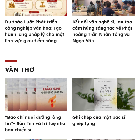
Dự thảo Luật Phát triển
Kết nối văn nghệ sĩ, lan tỏa
công nghiệp văn hóa: Tạo
cảm hứng sáng tác về Phật
hành lang pháp lý cho một
hoàng Trần Nhân Tông và
lĩnh vực giàu tiềm năng
Ngọa Vân
VĂN THƠ
“Báo chí nuôi dưỡng lòng
Ghi chép của một bác sĩ
tin”- Bản lĩnh và trí tuệ nhà
ghép tạng
báo chiến sĩ