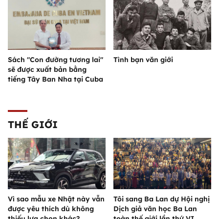
Sách "Con đường tương lai"
Tình bạn văn giới
sẽ được xuất bản bằng
tiếng Tây Ban Nha tại Cuba
THẾ GIỚI
Vì sao mẫu xe Nhật này vẫn
Tôi sang Ba Lan dự Hội nghị
được yêu thích dù không
Dịch giả văn học Ba Lan
thiếu lựa chọn khác?
toàn thế giới lần thứ VI