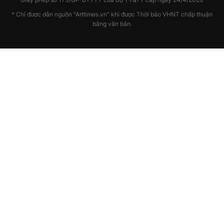
* Chỉ được dẫn nguồn "Arttimes.vn" khi được Thời báo VHNT chấp thuận
bằng văn bản.