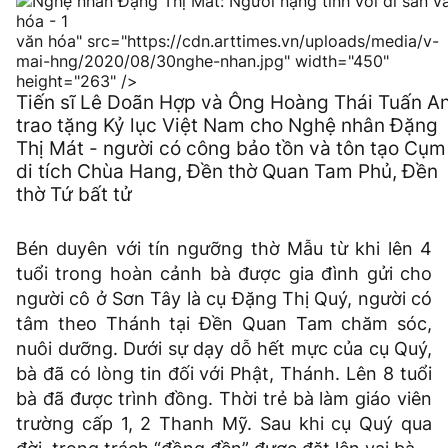
văn hóa" src="https://cdn.arttimes.vn/uploads/media/v-
mai-hng/2020/08/30nghe-nhan.jpg" width="450"
height="263" />
Tiến sĩ Lê Doãn Hợp và Ông Hoàng Thái Tuấn A
trao tặng Kỷ lục Việt Nam cho Nghệ nhân Đặng
Thị Mát - người có công bảo tồn và tôn tạo Cụm
di tích Chùa Hang, Đền thờ Quan Tam Phủ, Đền
thờ Tứ bất tử
Bén duyên với tín ngưỡng thờ Mẫu từ khi lên 4
tuổi trong hoàn cảnh bà được gia đình gửi cho
người cô ở Sơn Tây là cụ Đặng Thị Quý, người có
tâm theo Thánh tại Đền Quan Tam chăm sóc,
nuôi dưỡng. Dưới sự dạy dỗ hết mực của cụ Quý,
bà đã có lòng tin đối với Phật, Thánh. Lên 8 tuổi
bà đã được trình đồng. Thời trẻ bà làm giáo viên
trường cấp 1, 2 Thanh Mỹ. Sau khi cụ Quý qua