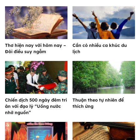
Thơ hiện nay với hôm nay –
Cần có nhiều ca khúc du
Đôi điều suy ngẫm
lịch
Chiến dịch 500 ngày đêm tri
Thuận theo tự nhiên để
ân với đạo lý “Uống nước
thích ứng
nhớ nguồn”