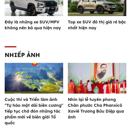
Đây là những xe SUV/MPV
Top xe SUV đô thị giá rẻ bậc
không nên bỏ qua hiện nay
nhất hiện nay
NHIẾP ẢNH
Cuộc thi và Triển lãm ảnh
Nhìn lại lễ tuyên phong
"Tự hào một dải biên cương"
Chân phước Cha Phanxicô
tiếp tục chờ đón những tác
Xaviê Trương Bửu Diệp qua
phẩm mới về biên giới Tổ
ảnh
quốc