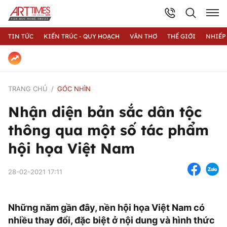
TIN TỨC
KIẾN TRÚC - QUY HOẠCH
VĂN THƠ
THẾ GIỚI
NHIẾP
TRANG CHỦ
GÓC NHÌN
Nhận diện bản sắc dân tộc
thông qua một số tác phẩm
hội họa Việt Nam
28-02-2021 17:11
Những năm gần đây, nền hội họa Việt Nam có
nhiều thay đổi, đặc biệt ở nội dung và hình thức