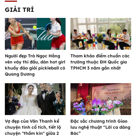
GIẢI TRÍ
Người đẹp Trà Ngọc Hằng
Tham khảo điểm chuẩn các
vén váy thi đấu, dàn hot girl
trường thuộc ĐH Quốc gia
khuấy đảo giải pickleball có
TPHCM 3 năm gần nhất
Quang Dương
Vợ đẹp của Văn Thanh kể
Đặc sắc chương trình Giao
chuyện tình cổ tích, tiết lộ
lưu nghệ thuật “Lời ca dâng
chuyện "thầm kín" giữa 2
Bác”