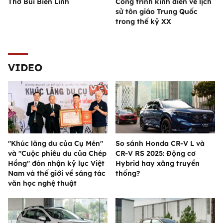
Thơ Bùi Biên Linh
Công trình kinh điển về lịch
sử tôn giáo Trung Quốc
trong thế kỷ XX
VIDEO
"Khúc lãng du của Cụ Mén"
So sánh Honda CR-V L và
và "Cuộc phiêu du của Chép
CR-V RS 2025: Động cơ
Hồng" đón nhận kỷ lục Việt
Hybrid hay xăng truyền
Nam và thế giới về sáng tác
thống?
văn học nghệ thuật