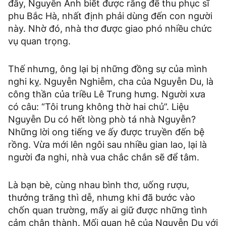
đây, Nguyễn Ánh biết được rằng để thu phục sĩ
phu Bắc Hà, nhất định phải dùng đến con người
này. Nhờ đó, nhà thơ được giao phó nhiều chức
vụ quan trọng.
Thế nhưng, ông lại bị những đồng sự của mình
nghi kỵ. Nguyễn Nghiễm, cha của Nguyễn Du, là
công thần của triều Lê Trung hưng. Người xưa
có câu: “Tôi trung không thờ hai chủ”. Liệu
Nguyễn Du có hết lòng phò tá nhà Nguyễn?
Những lời ong tiếng ve ấy được truyền đến bệ
rồng. Vừa mới lên ngôi sau nhiều gian lao, lại là
người đa nghi, nhà vua chắc chắn sẽ để tâm.
Là bạn bè, cùng nhau bình thơ, uống rượu,
thưởng trăng thì dễ, nhưng khi đã bước vào
chốn quan trường, mấy ai giữ được những tình
cảm chân thành. Mối quan hệ của Nguyễn Du với