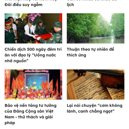
Đôi điều suy ngẫm
lịch
Chiến dịch 500 ngày đêm tri
Thuận theo tự nhiên để
ân với đạo lý “Uống nước
thích ứng
nhớ nguồn”
Bảo vệ nền tảng tư tưởng
Lại nói chuyện “cơm không
của Đảng Cộng sản Việt
lành, canh chẳng ngọt”
Nam - thử thách và giải
pháp