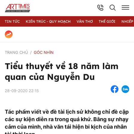
TIN TỨC
KIẾN TRÚC - QUY HOẠCH
VĂN THƠ
THẾ GIỚI
NHIẾP
TRANG CHỦ
GÓC NHÌN
Tiểu thuyết về 18 năm làm
quan của Nguyễn Du
28-09-2020 22:15
Tác phẩm viết về đề tài lịch sử không chỉ đề cập
các sự kiện diễn ra trong quá khứ. Bằng sự nhạy
cảm của mình, nhà văn tái hiện bi kịch của nhân