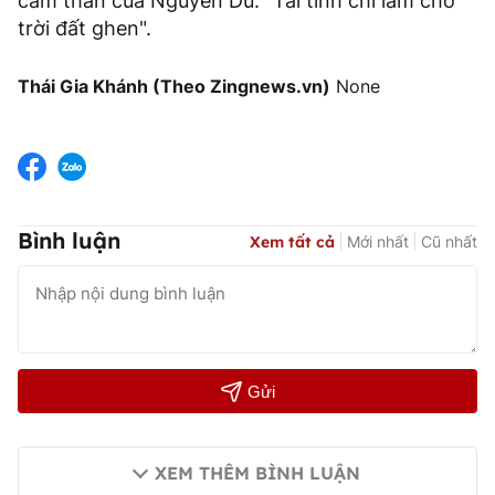
cảm thán của Nguyễn Du: "Tài tình chi lắm cho
trời đất ghen".
Thái Gia Khánh (Theo Zingnews.vn)
None
Bình luận
Xem tất cả
Mới nhất
Cũ nhất
Gửi
XEM THÊM BÌNH LUẬN