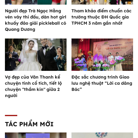
Người đẹp Trà Ngọc Hằng
Tham khảo điểm chuẩn các
vén váy thi đấu, dàn hot girl
trường thuộc ĐH Quốc gia
khuấy đảo giải pickleball có
TPHCM 3 năm gần nhất
Quang Dương
Vợ đẹp của Văn Thanh kể
Đặc sắc chương trình Giao
chuyện tình cổ tích, tiết lộ
lưu nghệ thuật “Lời ca dâng
chuyện "thầm kín" giữa 2
Bác”
người
TÁC PHẨM MỚI