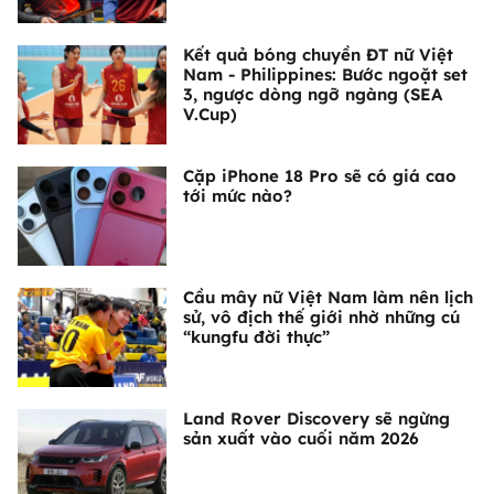
Kết quả bóng chuyền ĐT nữ Việt
Nam - Philippines: Bước ngoặt set
3, ngược dòng ngỡ ngàng (SEA
V.Cup)
Cặp iPhone 18 Pro sẽ có giá cao
tới mức nào?
Cầu mây nữ Việt Nam làm nên lịch
sử, vô địch thế giới nhờ những cú
“kungfu đời thực”
Land Rover Discovery sẽ ngừng
sản xuất vào cuối năm 2026