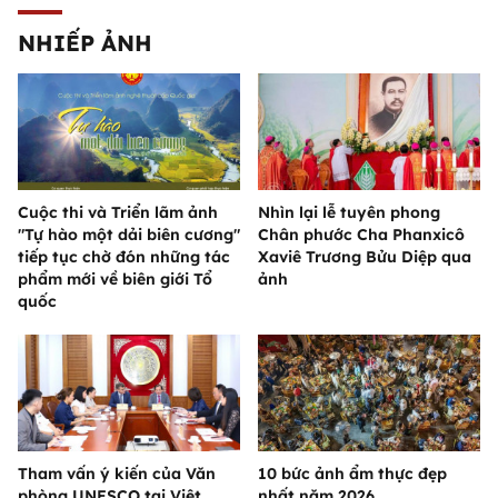
NHIẾP ẢNH
Cuộc thi và Triển lãm ảnh
Nhìn lại lễ tuyên phong
"Tự hào một dải biên cương"
Chân phước Cha Phanxicô
tiếp tục chờ đón những tác
Xaviê Trương Bửu Diệp qua
phẩm mới về biên giới Tổ
ảnh
quốc
Tham vấn ý kiến của Văn
10 bức ảnh ẩm thực đẹp
phòng UNESCO tại Việt
nhất năm 2026