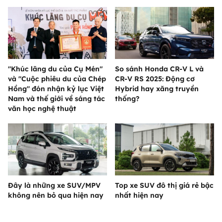
"Khúc lãng du của Cụ Mén"
So sánh Honda CR-V L và
và "Cuộc phiêu du của Chép
CR-V RS 2025: Động cơ
Hồng" đón nhận kỷ lục Việt
Hybrid hay xăng truyền
Nam và thế giới về sáng tác
thống?
văn học nghệ thuật
Đây là những xe SUV/MPV
Top xe SUV đô thị giá rẻ bậc
không nên bỏ qua hiện nay
nhất hiện nay