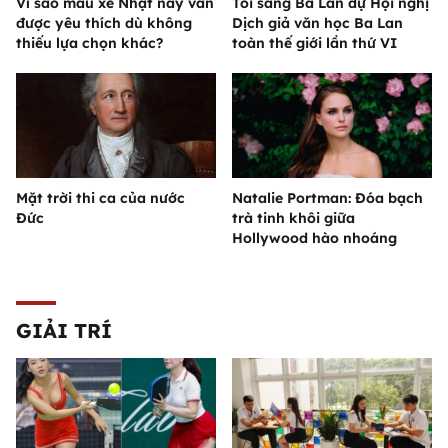
Vì sao mẫu xe Nhật này vẫn
Tôi sang Ba Lan dự Hội nghị
được yêu thích dù không
Dịch giả văn học Ba Lan
thiếu lựa chọn khác?
toàn thế giới lần thứ VI
Mặt trời thi ca của nước
Natalie Portman: Đóa bạch
Đức
trà tinh khôi giữa
Hollywood hào nhoáng
GIẢI TRÍ