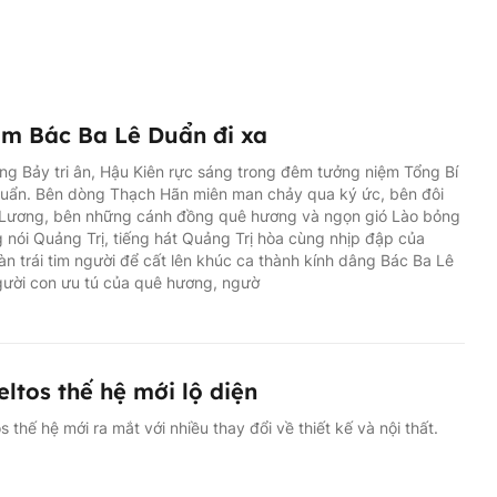
m Bác Ba Lê Duẩn đi xa
ng Bảy tri ân, Hậu Kiên rực sáng trong đêm tưởng niệm Tổng Bí
Duẩn. Bên dòng Thạch Hãn miên man chảy qua ký ức, bên đôi
 Lương, bên những cánh đồng quê hương và ngọn gió Lào bỏng
ng nói Quảng Trị, tiếng hát Quảng Trị hòa cùng nhịp đập của
n trái tim người để cất lên khúc ca thành kính dâng Bác Ba Lê
gười con ưu tú của quê hương, ngườ
eltos thế hệ mới lộ diện
os thế hệ mới ra mắt với nhiều thay đổi về thiết kế và nội thất.