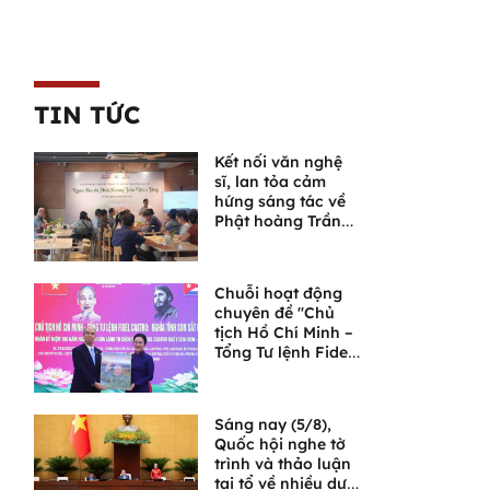
TIN TỨC
Kết nối văn nghệ
sĩ, lan tỏa cảm
hứng sáng tác về
Phật hoàng Trần
Nhân Tông và
Ngọa Vân
Chuỗi hoạt động
chuyên đề "Chủ
tịch Hồ Chí Minh –
Tổng Tư lệnh Fidel
Castro: Nghĩa tình
son sắt đặc biệt"
Sáng nay (5/8),
Quốc hội nghe tờ
trình và thảo luận
tại tổ về nhiều dự