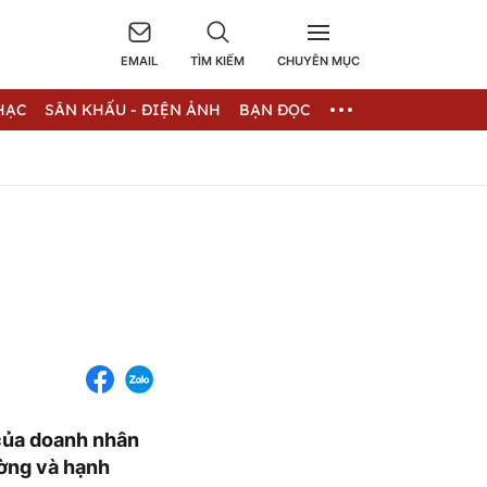
EMAIL
TÌM KIẾM
CHUYÊN MỤC
HẠC
SÂN KHẤU - ĐIỆN ẢNH
BẠN ĐỌC
 của doanh nhân
ờng và hạnh