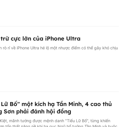
trừ cực lớn của iPhone Ultra
n rò rỉ về iPhone Ultra hé lộ một nhược điểm có thể gây khó chịu
 Lữ Bố" một kích hạ Tần Minh, 4 cao thủ
 Sơn phải đánh hội đồng
Kiệt, mãnh tướng được mệnh danh "Tiểu Lữ Bố", từng khiến
ơn tổn thất nặng nề khi hạ gục Ngũ hổ tướng Tần Minh và buộc