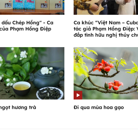
 dấu Chép Hồng" - Ca
Ca khúc “Việt Nam – Cub
 của Phạm Hồng Điệp
tác giả Phạm Hồng Điệp: 
đắp tình hữu nghị thủy c
ngọt hương trà
Đi qua mùa hoa gạo