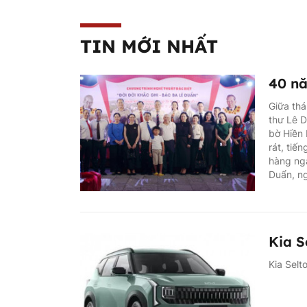
TIN MỚI NHẤT
40 nă
Giữa thá
thư Lê 
bờ Hiền
rát, tiế
hàng ngà
Duẩn, n
Kia S
Kia Selt