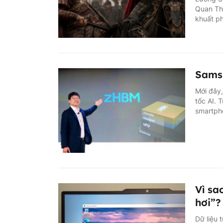
Quan Thắ
khuất p
Samsu
Mới đây
tốc AI. 
smartph
Vì sa
hơi”?
Dữ liệu 