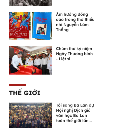
Âm hưởng đồng
dao trong thơ thiếu
nhi Nguyễn Lãm
Thắng
Chùm thơ kỷ niệm
Ngày Thương binh
- Liệt sĩ
THẾ GIỚI
Tôi sang Ba Lan dự
Hội nghị Dịch giả
văn học Ba Lan
toàn thế giới lần
thứ VI