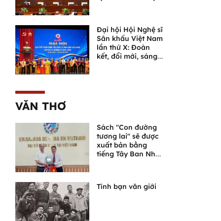
án luật quan trọng
Đại hội Hội Nghệ sĩ
Sân khấu Việt Nam
lần thứ X: Đoàn
kết, đổi mới, sáng
tạo, đưa sân khấu
bước vào chặng
đường phát triển
mới
VĂN THƠ
Sách "Con đường
tương lai" sẽ được
xuất bản bằng
tiếng Tây Ban Nha
tại Cuba
Tình bạn văn giới