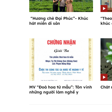
“Hương chè Đại Phúc”- Khúc
"Theo
hát miền di sản
khúc
MV “Đoá hoa từ mẫu”: Tôn vinh
Chát 
những người làm nghề y