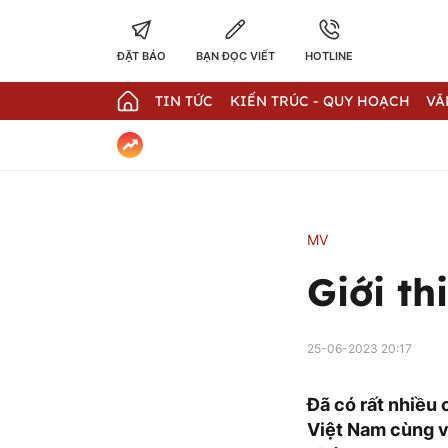
ĐẶT BÁO
BẠN ĐỌC VIẾT
HOTLINE
TIN TỨC
KIẾN TRÚC - QUY HOẠCH
VĂ
MV
Giới t
25-06-2023 20:17
Đã có rất nhiều
Việt Nam cùng v