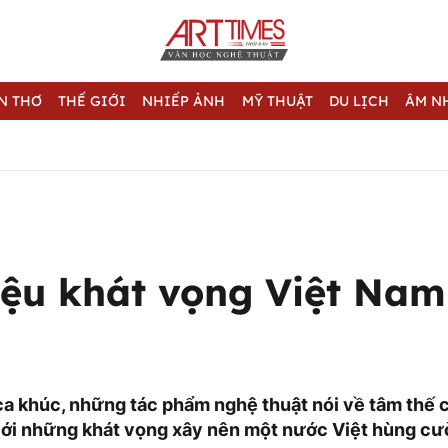
N THƠ
THẾ GIỚI
NHIẾP ẢNH
MỸ THUẬT
DU LỊCH
ÂM N
hiệu khát vọng Việt Nam
 ca khúc, những tác phẩm nghệ thuật nói về tâm thế
ới những khát vọng xây nên một nước Việt hùng cư