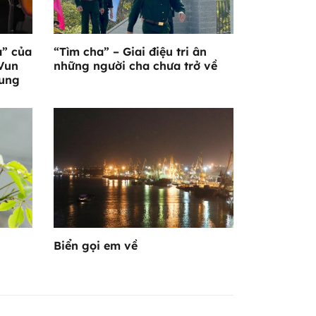
a” của
“Tìm cha” – Giai điệu tri ân
Vun
những người cha chưa trở về
hung
Biển gọi em về