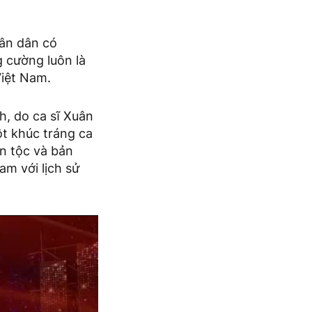
hân dân có
 cường luôn là
Việt Nam.
h, do ca sĩ Xuân
ột khúc tráng ca
ân tộc và bản
am với lịch sử