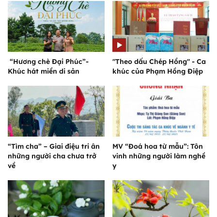
“Hương chè Đại Phúc”-
"Theo dấu Chép Hồng" - Ca
Khúc hát miền di sản
khúc của Phạm Hồng Điệp
“Tìm cha” – Giai điệu tri ân
MV “Đoá hoa từ mẫu”: Tôn
những người cha chưa trở
vinh những người làm nghề
về
y