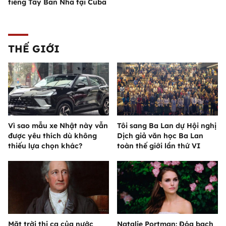
tiếng Tây Ban Nha tại Cuba
THẾ GIỚI
Vì sao mẫu xe Nhật này vẫn
Tôi sang Ba Lan dự Hội nghị
được yêu thích dù không
Dịch giả văn học Ba Lan
thiếu lựa chọn khác?
toàn thế giới lần thứ VI
Mặt trời thi ca của nước
Natalie Portman: Đóa bạch