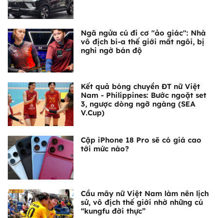
Ngã ngửa cú đi cơ "ảo giác": Nhà
vô địch bi-a thế giới mất ngôi, bị
nghi ngờ bán độ
Kết quả bóng chuyền ĐT nữ Việt
Nam - Philippines: Bước ngoặt set
3, ngược dòng ngỡ ngàng (SEA
V.Cup)
Cặp iPhone 18 Pro sẽ có giá cao
tới mức nào?
Cầu mây nữ Việt Nam làm nên lịch
sử, vô địch thế giới nhờ những cú
“kungfu đời thực”