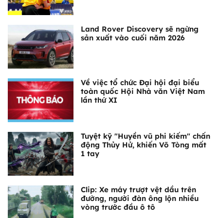
Land Rover Discovery sẽ ngừng
sản xuất vào cuối năm 2026
Về việc tổ chức Đại hội đại biểu
toàn quốc Hội Nhà văn Việt Nam
lần thứ XI
Tuyệt kỹ "Huyền vũ phi kiếm" chấn
động Thủy Hử, khiến Võ Tòng mất
1 tay
Clip: Xe máy trượt vệt dầu trên
đường, người đàn ông lộn nhiều
vòng trước đầu ô tô