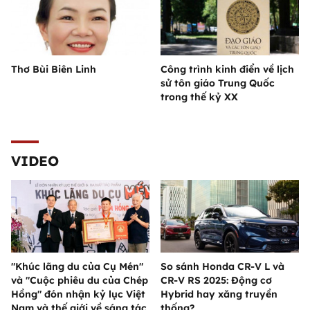
Thơ Bùi Biên Linh
Công trình kinh điển về lịch
sử tôn giáo Trung Quốc
trong thế kỷ XX
VIDEO
"Khúc lãng du của Cụ Mén"
So sánh Honda CR-V L và
và "Cuộc phiêu du của Chép
CR-V RS 2025: Động cơ
Hồng" đón nhận kỷ lục Việt
Hybrid hay xăng truyền
Nam và thế giới về sáng tác
thống?