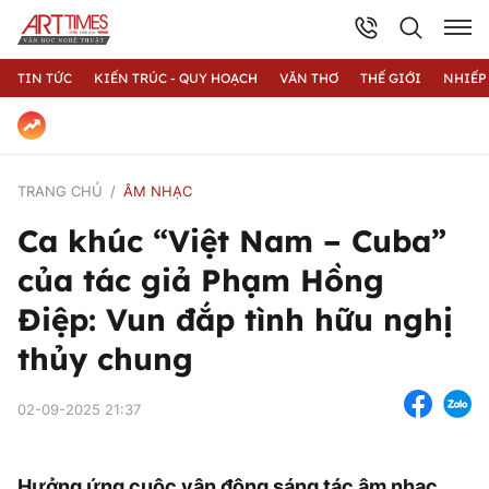
TIN TỨC
KIẾN TRÚC - QUY HOẠCH
VĂN THƠ
THẾ GIỚI
NHIẾP
TRANG CHỦ
ÂM NHẠC
Ca khúc “Việt Nam – Cuba”
của tác giả Phạm Hồng
Điệp: Vun đắp tình hữu nghị
thủy chung
02-09-2025 21:37
Hưởng ứng cuộc vận động sáng tác âm nhạc