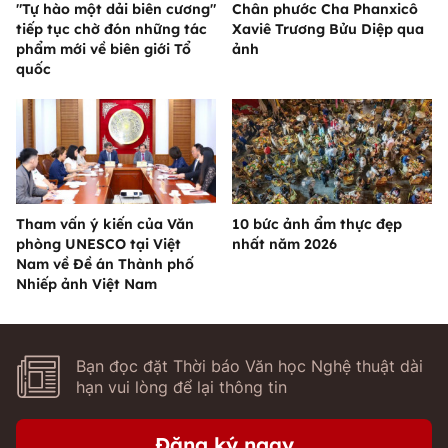
"Tự hào một dải biên cương"
Chân phước Cha Phanxicô
tiếp tục chờ đón những tác
Xaviê Trương Bửu Diệp qua
phẩm mới về biên giới Tổ
ảnh
quốc
Tham vấn ý kiến của Văn
10 bức ảnh ẩm thực đẹp
phòng UNESCO tại Việt
nhất năm 2026
Nam về Đề án Thành phố
Nhiếp ảnh Việt Nam
Bạn đọc đặt Thời báo Văn học Nghệ thuật dài
hạn vui lòng để lại thông tin
Đăng ký ngay