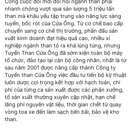
Công cuộc đổi mới đòi hỏi ngành than phải
nhanh chóng vượt qua sản lượng 5 triệu tấn
than mà khâu yếu tập trung vào năng lực sàng
tuyển, bốc rót của Cửa Ông. Từ cơ chế bao cấp
chuyển sang cơ chế thị trường, phấn đấu sản
xuất kinh doanh đạt hiệu quả cao, nhiều xí
nghiệp ngành than tỏ ra khá lúng túng, nhưng
Tuyển Than Cửa Ông đã sớm kiện toàn bộ máy
tổ chức, đào tạo lại cán bộ công nhân, nhất là từ
sau năm 2001 được nâng cấp thành Công ty
Tuyển than Cửa Ông việc đầu tư tiến bộ kỹ thuật
luôn dược coi trọng kết hợp với hạch toán, chi
phí của từng ca sản xuất được các phân xưởng,
tổ sản xuất thường xuyên cập nhật, hạn chế
lãng phí nguyên vật liệu, thời gian chết từ quay
vòng toa xe đến làm sạch bến bãi, bảo vệ kho
than.