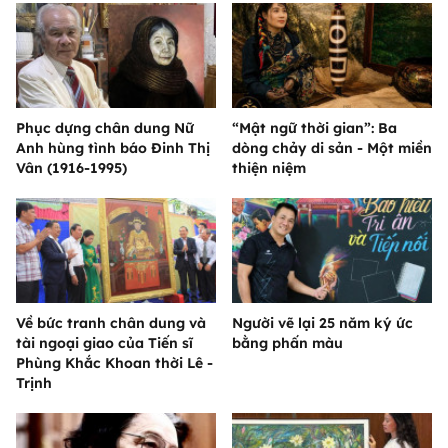
Phục dựng chân dung Nữ
“Mật ngữ thời gian”: Ba
Anh hùng tình báo Đinh Thị
dòng chảy di sản - Một miền
Vân (1916-1995)
thiện niệm
Về bức tranh chân dung và
Người vẽ lại 25 năm ký ức
tài ngoại giao của Tiến sĩ
bằng phấn màu
Phùng Khắc Khoan thời Lê -
Trịnh