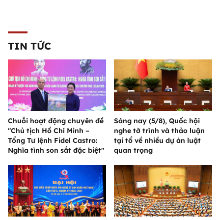
TIN TỨC
Chuỗi hoạt động chuyên đề
Sáng nay (5/8), Quốc hội
"Chủ tịch Hồ Chí Minh –
nghe tờ trình và thảo luận
Tổng Tư lệnh Fidel Castro:
tại tổ về nhiều dự án luật
Nghĩa tình son sắt đặc biệt"
quan trọng