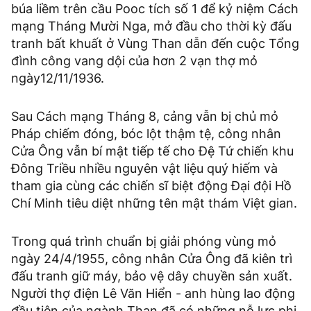
búa liềm trên cầu Pooc tích số 1 để kỷ niệm Cách
mạng Tháng Mười Nga, mở đầu cho thời kỳ đấu
tranh bất khuất ở Vùng Than dẫn đến cuộc Tổng
đình công vang dội của hơn 2 vạn thợ mỏ
ngày12/11/1936.
Sau Cách mạng Tháng 8, cảng vẫn bị chủ mỏ
Pháp chiếm đóng, bóc lột thậm tệ, công nhân
Cửa Ông vẫn bí mật tiếp tế cho Đệ Tứ chiến khu
Đông Triều nhiều nguyên vật liệu quý hiếm và
tham gia cùng các chiến sĩ biệt động Đại đội Hồ
Chí Minh tiêu diệt những tên mật thám Việt gian.
Trong quá trình chuẩn bị giải phóng vùng mỏ
ngày 24/4/1955, công nhân Cửa Ông đã kiên trì
đấu tranh giữ máy, bảo vệ dây chuyền sản xuất.
Người thợ điện Lê Văn Hiển - anh hùng lao động
đầu tiên của ngành Than đã có những nỗ lực phi