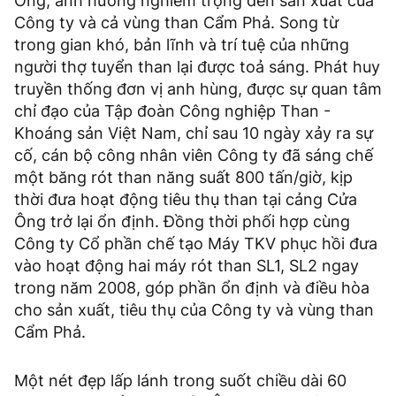
Ông, ảnh hưởng nghiêm trọng đến sản xuất của
Công ty và cả vùng than Cẩm Phả. Song từ
trong gian khó, bản lĩnh và trí tuệ của những
người thợ tuyển than lại được toả sáng. Phát huy
truyền thống đơn vị anh hùng, được sự quan tâm
chỉ đạo của Tập đoàn Công nghiệp Than -
Khoáng sản Việt Nam, chỉ sau 10 ngày xảy ra sự
cố, cán bộ công nhân viên Công ty đã sáng chế
một băng rót than năng suất 800 tấn/giờ, kịp
thời đưa hoạt động tiêu thụ than tại cảng Cửa
Ông trở lại ổn định. Đồng thời phối hợp cùng
Công ty Cổ phần chế tạo Máy TKV phục hồi đưa
vào hoạt động hai máy rót than SL1, SL2 ngay
trong năm 2008, góp phần ổn định và điều hòa
cho sản xuất, tiêu thụ của Công ty và vùng than
Cẩm Phả.
Một nét đẹp lấp lánh trong suốt chiều dài 60