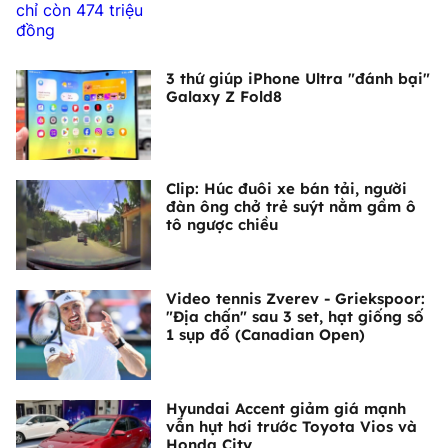
3 thứ giúp iPhone Ultra "đánh bại"
Galaxy Z Fold8
Clip: Húc đuôi xe bán tải, người
đàn ông chở trẻ suýt nằm gầm ô
tô ngược chiều
Video tennis Zverev - Griekspoor:
"Địa chấn" sau 3 set, hạt giống số
1 sụp đổ (Canadian Open)
Hyundai Accent giảm giá mạnh
vẫn hụt hơi trước Toyota Vios và
Honda City