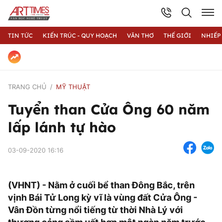
TIN TỨC
KIẾN TRÚC - QUY HOẠCH
VĂN THƠ
THẾ GIỚI
NHIẾP
TRANG CHỦ
MỸ THUẬT
Tuyển than Cửa Ông 60 năm
lấp lánh tự hào
03-09-2020 16:16
(VHNT) - Nằm ở cuối bể than Đông Bắc, trên
vịnh Bái Tử Long kỳ vĩ là vùng đất Cửa Ông -
Vân Đồn từng nổi tiếng từ thời Nhà Lý với