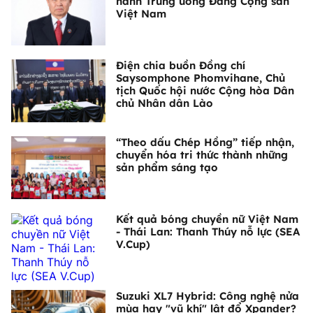
hành Trung ương Đảng Cộng sản
Việt Nam
Điện chia buồn Đồng chí
Saysomphone Phomvihane, Chủ
tịch Quốc hội nước Cộng hòa Dân
chủ Nhân dân Lào
“Theo dấu Chép Hồng” tiếp nhận,
chuyển hóa tri thức thành những
sản phẩm sáng tạo
Kết quả bóng chuyền nữ Việt Nam
- Thái Lan: Thanh Thúy nỗ lực (SEA
V.Cup)
Suzuki XL7 Hybrid: Công nghệ nửa
mùa hay "vũ khí" lật đổ Xpander?