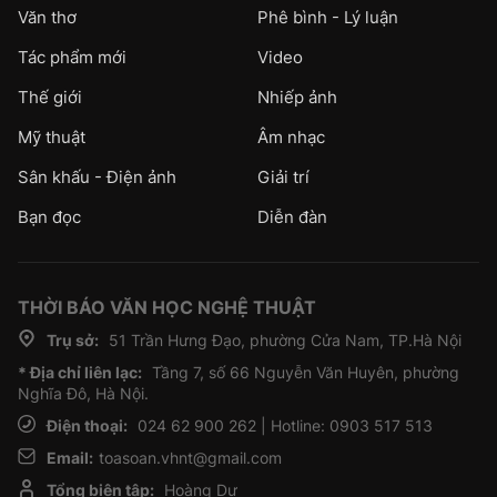
Văn thơ
Phê bình - Lý luận
Tác phẩm mới
Video
Thế giới
Nhiếp ảnh
Mỹ thuật
Âm nhạc
Sân khấu - Điện ảnh
Giải trí
Bạn đọc
Diễn đàn
THỜI BÁO VĂN HỌC NGHỆ THUẬT
Trụ sở:
51 Trần Hưng Đạo, phường Cửa Nam, TP.Hà Nội
* Địa chỉ liên lạc:
Tầng 7, số 66 Nguyễn Văn Huyên, phường
Nghĩa Đô, Hà Nội.
Điện thoại:
024 62 900 262 | Hotline: 0903 517 513
Email:
toasoan.vhnt@gmail.com
Tổng biên tập:
Hoàng Dự