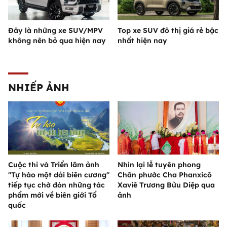
Đây là những xe SUV/MPV
Top xe SUV đô thị giá rẻ bậc
không nên bỏ qua hiện nay
nhất hiện nay
NHIẾP ẢNH
Cuộc thi và Triển lãm ảnh
Nhìn lại lễ tuyên phong
"Tự hào một dải biên cương"
Chân phước Cha Phanxicô
tiếp tục chờ đón những tác
Xaviê Trương Bửu Diệp qua
phẩm mới về biên giới Tổ
ảnh
quốc