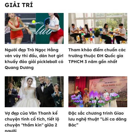
GIẢI TRÍ
Người đẹp Trà Ngọc Hằng
Tham khảo điểm chuẩn các
vén váy thi đấu, dàn hot girl
trường thuộc ĐH Quốc gia
khuấy đảo giải pickleball có
TPHCM 3 năm gần nhất
Quang Dương
Vợ đẹp của Văn Thanh kể
Đặc sắc chương trình Giao
chuyện tình cổ tích, tiết lộ
lưu nghệ thuật “Lời ca dâng
chuyện "thầm kín" giữa 2
Bác”
người