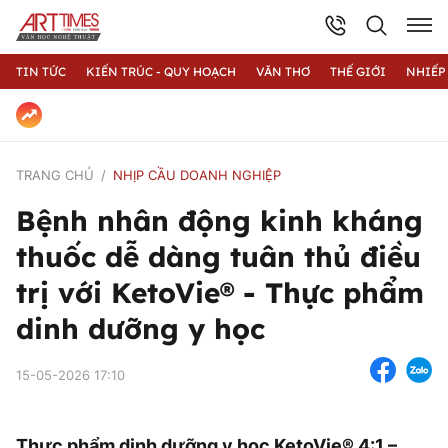
TIN TỨC
KIẾN TRÚC - QUY HOẠCH
VĂN THƠ
THẾ GIỚI
NHIẾP
TRANG CHỦ
NHỊP CẦU DOANH NGHIỆP
Bệnh nhân động kinh kháng
thuốc dễ dàng tuân thủ điều
trị với KetoVie® - Thực phẩm
dinh dưỡng y học
15-05-2026 17:10
Thực phẩm dinh dưỡng y học KetoVie® 4:1 –