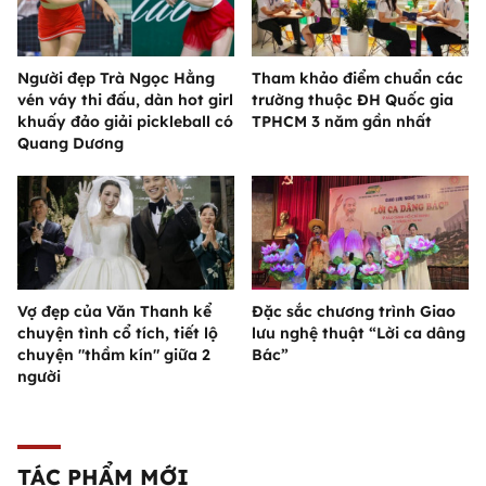
Người đẹp Trà Ngọc Hằng
Tham khảo điểm chuẩn các
vén váy thi đấu, dàn hot girl
trường thuộc ĐH Quốc gia
khuấy đảo giải pickleball có
TPHCM 3 năm gần nhất
Quang Dương
Vợ đẹp của Văn Thanh kể
Đặc sắc chương trình Giao
chuyện tình cổ tích, tiết lộ
lưu nghệ thuật “Lời ca dâng
chuyện "thầm kín" giữa 2
Bác”
người
TÁC PHẨM MỚI