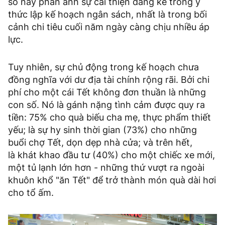
số này phản ánh sự cải thiện đáng kể trong ý
thức lập kế hoạch ngân sách, nhất là trong bối
cảnh chi tiêu cuối năm ngày càng chịu nhiều áp
lực.
Tuy nhiên, sự chủ động trong kế hoạch chưa
đồng nghĩa với dư địa tài chính rộng rãi. Bởi chi
phí cho một cái Tết không đơn thuần là những
con số. Nó là gánh nặng tình cảm được quy ra
tiền: 75% cho quà biếu cha mẹ, thực phẩm thiết
yếu; là sự hy sinh thời gian (73%) cho những
buổi chợ Tết, dọn dẹp nhà cửa; và trên hết,
là khát khao đầu tư (40%) cho một chiếc xe mới,
một tủ lạnh lớn hơn - những thứ vượt ra ngoài
khuôn khổ "ăn Tết" để trở thành món quà dài hơi
cho tổ ấm.