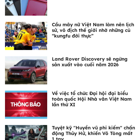
Cầu mây nữ Việt Nam làm nên lịch
sử, vô địch thế giới nhờ những cú
“kungfu đời thực”
Land Rover Discovery sẽ ngừng
sản xuất vào cuối năm 2026
Về việc tổ chức Đại hội đại biểu
toàn quốc Hội Nhà văn Việt Nam
lần thứ XI
Tuyệt kỹ "Huyền vũ phi kiếm" chấn
động Thủy Hử, khiến Võ Tòng mất
1 tay