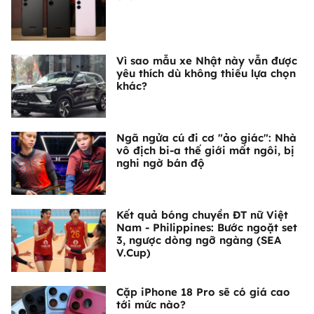
Vì sao mẫu xe Nhật này vẫn được
yêu thích dù không thiếu lựa chọn
khác?
Ngã ngửa cú đi cơ "ảo giác": Nhà
vô địch bi-a thế giới mất ngôi, bị
nghi ngờ bán độ
Kết quả bóng chuyền ĐT nữ Việt
Nam - Philippines: Bước ngoặt set
3, ngược dòng ngỡ ngàng (SEA
V.Cup)
Cặp iPhone 18 Pro sẽ có giá cao
tới mức nào?