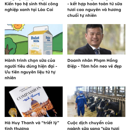
Kiến tạo hệ sinh thái công
- kết hợp hoàn toàn từ sữa
nghiệp xanh tại Lào Cai
tươi cao nguyên và hương
chuối tự nhiên
Hành trình chọn sữa của
Doanh nhân Phạm Hồng
người tiêu dùng hiện đại -
Điệp - Tâm hồn neo vẻ đẹp
Ưu tiên nguyên liệu từ tự
nhiên
Hà Huy Thanh và “triết lý”
Cuộc dịch chuyển của
tình thương
ngành sữa sang “sữa tươi