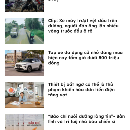
Clip: Xe máy trượt vệt dầu trên
đường, người đàn ông lộn nhiều
vòng trước đầu ô tô
Top xe đa dụng cỡ nhỏ đáng mua
hiện nay tầm giá dưới 800 triệu
đồng
Thiết bị bất ngờ có thể là thủ
phạm khiến hóa đơn tiền điện
tăng vọt
“Báo chí nuôi dưỡng lòng tin”- Bản
lĩnh và trí tuệ nhà báo chiến sĩ