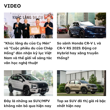
VIDEO
"Khúc lãng du của Cụ Mén"
So sánh Honda CR-V L và
và "Cuộc phiêu du của Chép
CR-V RS 2025: Động cơ
Hồng" đón nhận kỷ lục Việt
Hybrid hay xăng truyền
Nam và thế giới về sáng tác
thống?
văn học nghệ thuật
Đây là những xe SUV/MPV
Top xe SUV đô thị giá rẻ bậc
không nên bỏ qua hiện nay
nhất hiện nay