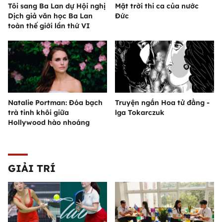
Tôi sang Ba Lan dự Hội nghị
Mặt trời thi ca của nước
Dịch giả văn học Ba Lan
Đức
toàn thế giới lần thứ VI
Natalie Portman: Đóa bạch
Truyện ngắn Hoa tử đằng -
trà tinh khôi giữa
lga Tokarczuk
Hollywood hào nhoáng
GIẢI TRÍ