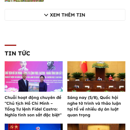
XEM THÊM TIN
TIN TỨC
Chuỗi hoạt động chuyên đề
Sáng nay (5/8), Quốc hội
"Chủ tịch Hồ Chí Minh –
nghe tờ trình và thảo luận
Tổng Tư lệnh Fidel Castro:
tại tổ về nhiều dự án luật
Nghĩa tình son sắt đặc biệt"
quan trọng