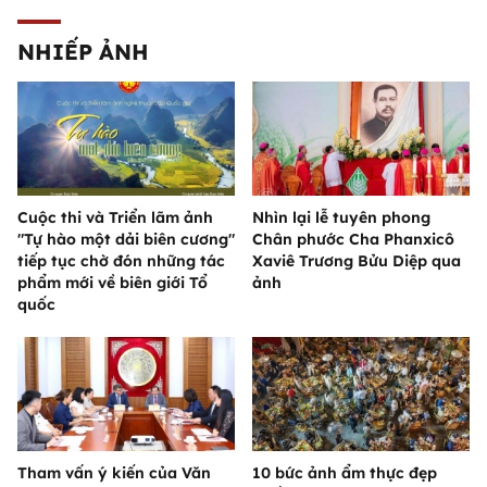
NHIẾP ẢNH
Cuộc thi và Triển lãm ảnh
Nhìn lại lễ tuyên phong
"Tự hào một dải biên cương"
Chân phước Cha Phanxicô
tiếp tục chờ đón những tác
Xaviê Trương Bửu Diệp qua
phẩm mới về biên giới Tổ
ảnh
quốc
Tham vấn ý kiến của Văn
10 bức ảnh ẩm thực đẹp