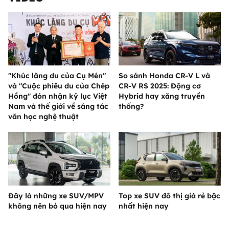
"Khúc lãng du của Cụ Mén"
So sánh Honda CR-V L và
và "Cuộc phiêu du của Chép
CR-V RS 2025: Động cơ
Hồng" đón nhận kỷ lục Việt
Hybrid hay xăng truyền
Nam và thế giới về sáng tác
thống?
văn học nghệ thuật
Đây là những xe SUV/MPV
Top xe SUV đô thị giá rẻ bậc
không nên bỏ qua hiện nay
nhất hiện nay