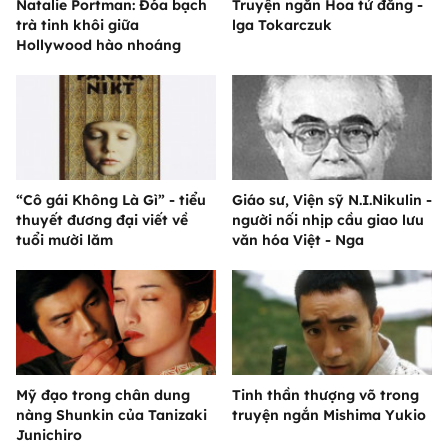
Natalie Portman: Đóa bạch
Truyện ngắn Hoa tử đằng -
trà tinh khôi giữa
lga Tokarczuk
Hollywood hào nhoáng
“Cô gái Không Là Gì” - tiểu
Giáo sư, Viện sỹ N.I.Nikulin -
thuyết đương đại viết về
người nối nhịp cầu giao lưu
tuổi mười lăm
văn hóa Việt - Nga
Mỹ đạo trong chân dung
Tinh thần thượng võ trong
nàng Shunkin của Tanizaki
truyện ngắn Mishima Yukio
Junichiro