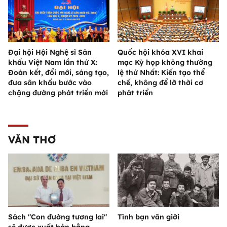
Đại hội Hội Nghệ sĩ Sân
Quốc hội khóa XVI khai
khấu Việt Nam lần thứ X:
mạc Kỳ họp không thường
Đoàn kết, đổi mới, sáng tạo,
lệ thứ Nhất: Kiến tạo thể
đưa sân khấu bước vào
chế, không để lỡ thời cơ
chặng đường phát triển mới
phát triển
VĂN THƠ
Sách "Con đường tương lai"
Tình bạn văn giới