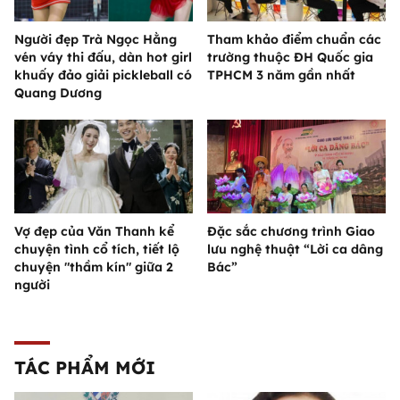
Người đẹp Trà Ngọc Hằng
Tham khảo điểm chuẩn các
vén váy thi đấu, dàn hot girl
trường thuộc ĐH Quốc gia
khuấy đảo giải pickleball có
TPHCM 3 năm gần nhất
Quang Dương
Vợ đẹp của Văn Thanh kể
Đặc sắc chương trình Giao
chuyện tình cổ tích, tiết lộ
lưu nghệ thuật “Lời ca dâng
chuyện "thầm kín" giữa 2
Bác”
người
TÁC PHẨM MỚI