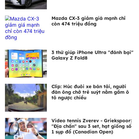
Mazda CX-3 giảm giá mạnh chỉ
còn 474 triệu đồng
3 thứ giúp iPhone Ultra "đánh bại"
Galaxy Z Fold8
Clip: Húc đuôi xe bán tải, người
đàn ông chở trẻ suýt nằm gầm ô
tô ngược chiều
Video tennis Zverev - Griekspoor:
"Địa chấn" sau 3 set, hạt giống số
1 sụp đổ (Canadian Open)