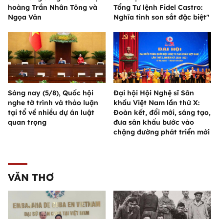
hoàng Trần Nhân Tông và
Tổng Tư lệnh Fidel Castro:
Ngọa Vân
Nghĩa tình son sắt đặc biệt"
Sáng nay (5/8), Quốc hội
Đại hội Hội Nghệ sĩ Sân
nghe tờ trình và thảo luận
khấu Việt Nam lần thứ X:
tại tổ về nhiều dự án luật
Đoàn kết, đổi mới, sáng tạo,
quan trọng
đưa sân khấu bước vào
chặng đường phát triển mới
VĂN THƠ