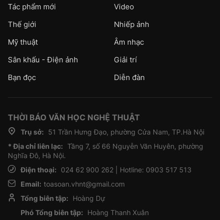
Tác phẩm mới
Video
Thế giới
Nhiếp ảnh
Mỹ thuật
Âm nhạc
Sân khấu - Điện ảnh
Giải trí
Bạn đọc
Diễn đàn
THỜI BÁO VĂN HỌC NGHỆ THUẬT
Trụ sở:
51 Trần Hưng Đạo, phường Cửa Nam, TP.Hà Nội
* Địa chỉ liên lạc:
Tầng 7, số 66 Nguyễn Văn Huyên, phường
Nghĩa Đô, Hà Nội.
Điện thoại:
024 62 900 262 | Hotline: 0903 517 513
Email:
toasoan.vhnt@gmail.com
Tổng biên tập:
Hoàng Dự
Phó Tổng biên tập:
Hoàng Thanh Xuân