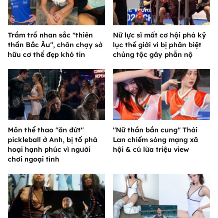
Trầm trồ nhan sắc "thiên
Nữ lực sĩ mất cơ hội phá kỷ
thần Bắc Âu", chân chạy sở
lục thế giới vì bị phân biệt
hữu cơ thể đẹp khó tin
chủng tộc gây phẫn nộ
Môn thể thao "ăn đứt"
"Nữ thần bắn cung" Thái
pickleball ở Anh, bị tố phá
Lan chiếm sóng mạng xã
hoại hạnh phúc vì người
hội & cú lừa triệu view
chơi ngoại tình