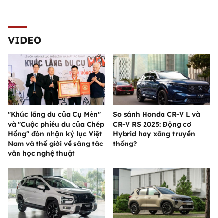
VIDEO
"Khúc lãng du của Cụ Mén"
So sánh Honda CR-V L và
và "Cuộc phiêu du của Chép
CR-V RS 2025: Động cơ
Hồng" đón nhận kỷ lục Việt
Hybrid hay xăng truyền
Nam và thế giới về sáng tác
thống?
văn học nghệ thuật