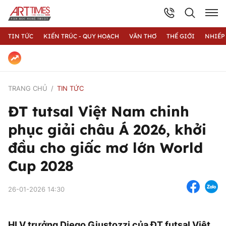
TIN TỨC
KIẾN TRÚC - QUY HOẠCH
VĂN THƠ
THẾ GIỚI
NHIẾP
TRANG CHỦ
TIN TỨC
ĐT tutsal Việt Nam chinh
phục giải châu Á 2026, khởi
đầu cho giấc mơ lớn World
Cup 2028
26-01-2026 14:30
HLV trưởng Diego Giustozzi của ĐT futsal Việt