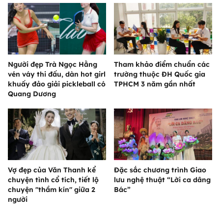
Người đẹp Trà Ngọc Hằng
Tham khảo điểm chuẩn các
vén váy thi đấu, dàn hot girl
trường thuộc ĐH Quốc gia
khuấy đảo giải pickleball có
TPHCM 3 năm gần nhất
Quang Dương
Vợ đẹp của Văn Thanh kể
Đặc sắc chương trình Giao
chuyện tình cổ tích, tiết lộ
lưu nghệ thuật “Lời ca dâng
chuyện "thầm kín" giữa 2
Bác”
người