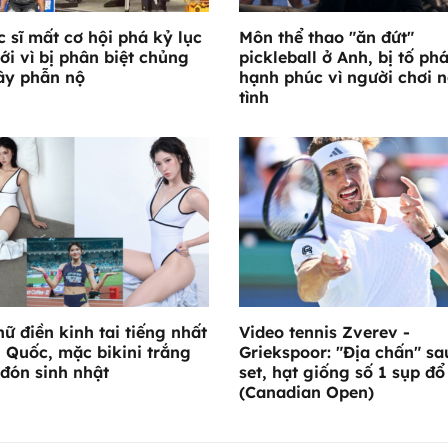
c sĩ mất cơ hội phá kỷ lục
Môn thể thao "ăn đứt"
iới vì bị phân biệt chủng
pickleball ở Anh, bị tố ph
ây phẫn nộ
hạnh phúc vì người chơi 
tình
nữ điền kinh tai tiếng nhất
Video tennis Zverev -
 Quốc, mặc bikini trắng
Griekspoor: "Địa chấn" sa
đón sinh nhật
set, hạt giống số 1 sụp đổ
(Canadian Open)