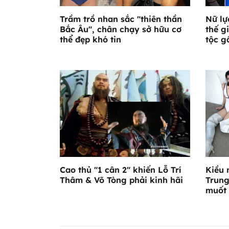
Trầm trồ nhan sắc "thiên thần
Nữ lự
Bắc Âu", chân chạy sở hữu cơ
thế g
thể đẹp khó tin
tộc g
Cao thủ "1 cân 2" khiến Lỗ Trí
Kiều 
Thâm & Võ Tòng phải kinh hãi
Trung
muốt 