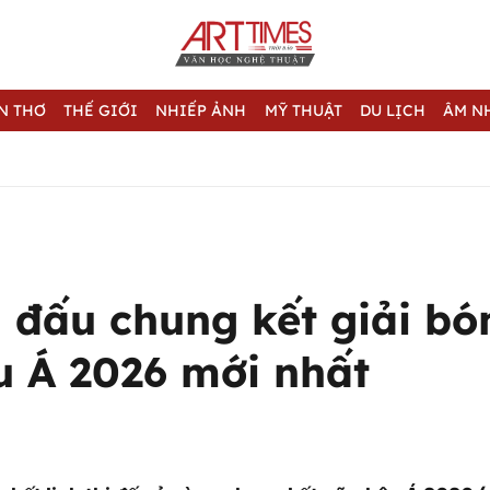
N THƠ
THẾ GIỚI
NHIẾP ẢNH
MỸ THUẬT
DU LỊCH
ÂM N
i đấu chung kết giải b
u Á 2026 mới nhất