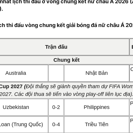
nhất lịch thi đấu ở vòng chung kết nữ châu Á 2026
).
ch thi đấu vòng chung kết giải bóng đá nữ châu Á 2
Trận đấu
Chung kết
Australia
Nhật Bản
 Cup 2027
(
Đội thắng sẽ giành quyền tham dự FIFA Wo
2027. Các đội thua sẽ tiến vào vòng play-off liên lục địa)
P
Uzbekistan
0-2
Philippines
P
Loan (Trung Quốc)
0-4
Triều Tiên