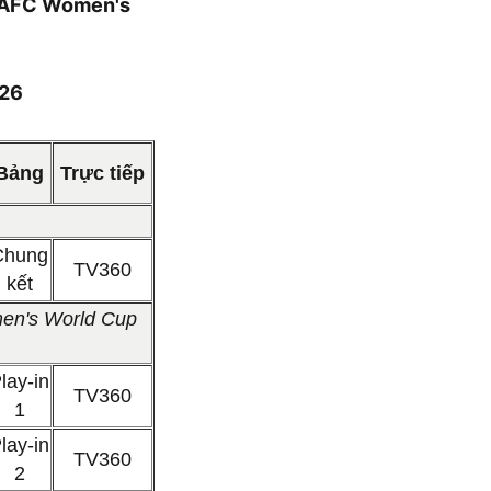
 (AFC Women's
026
Bảng
Trực tiếp
Chung
TV360
kết
men's World Cup
.
lay-in
TV360
1
lay-in
TV360
2