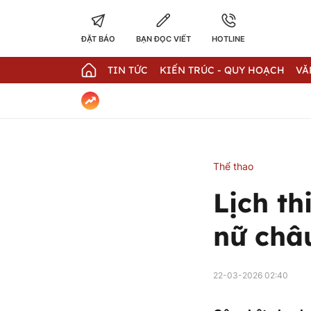
ĐẶT BÁO
BẠN ĐỌC VIẾT
HOTLINE
TIN TỨC
KIẾN TRÚC - QUY HOẠCH
VĂ
Thể thao
Lịch th
nữ châ
22-03-2026 02:40