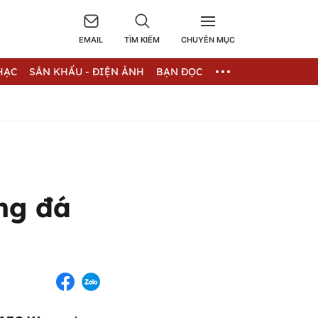
EMAIL
TÌM KIẾM
CHUYÊN MỤC
HẠC
SÂN KHẤU - ĐIỆN ẢNH
BẠN ĐỌC
óng đá